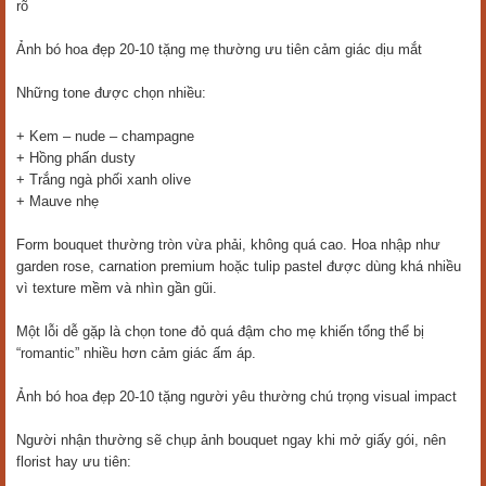
rõ
Ảnh bó hoa đẹp 20-10 tặng mẹ thường ưu tiên cảm giác dịu mắt
Những tone được chọn nhiều:
+ Kem – nude – champagne
+ Hồng phấn dusty
+ Trắng ngà phối xanh olive
+ Mauve nhẹ
Form bouquet thường tròn vừa phải, không quá cao. Hoa nhập như
garden rose, carnation premium hoặc tulip pastel được dùng khá nhiều
vì texture mềm và nhìn gần gũi.
Một lỗi dễ gặp là chọn tone đỏ quá đậm cho mẹ khiến tổng thể bị
“romantic” nhiều hơn cảm giác ấm áp.
Ảnh bó hoa đẹp 20-10 tặng người yêu thường chú trọng visual impact
Người nhận thường sẽ chụp ảnh bouquet ngay khi mở giấy gói, nên
florist hay ưu tiên: