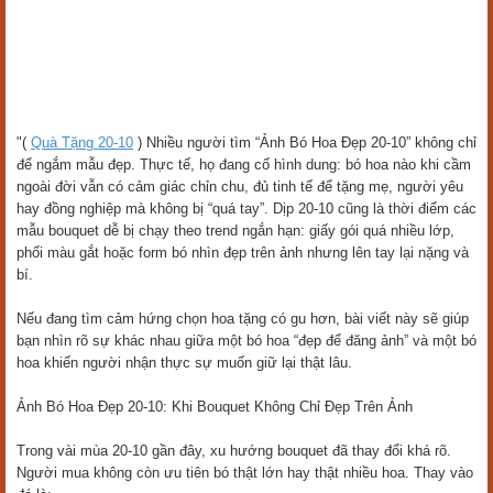
"(
Quà Tặng 20-10
) Nhiều người tìm “Ảnh Bó Hoa Đẹp 20-10” không chỉ
để ngắm mẫu đẹp. Thực tế, họ đang cố hình dung: bó hoa nào khi cầm
ngoài đời vẫn có cảm giác chỉn chu, đủ tinh tế để tặng mẹ, người yêu
hay đồng nghiệp mà không bị “quá tay”. Dịp 20-10 cũng là thời điểm các
mẫu bouquet dễ bị chạy theo trend ngắn hạn: giấy gói quá nhiều lớp,
phối màu gắt hoặc form bó nhìn đẹp trên ảnh nhưng lên tay lại nặng và
bí.
Nếu đang tìm cảm hứng chọn hoa tặng có gu hơn, bài viết này sẽ giúp
bạn nhìn rõ sự khác nhau giữa một bó hoa “đẹp để đăng ảnh” và một bó
hoa khiến người nhận thực sự muốn giữ lại thật lâu.
Ảnh Bó Hoa Đẹp 20-10: Khi Bouquet Không Chỉ Đẹp Trên Ảnh
Trong vài mùa 20-10 gần đây, xu hướng bouquet đã thay đổi khá rõ.
Người mua không còn ưu tiên bó thật lớn hay thật nhiều hoa. Thay vào