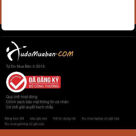
Tự Do Mua Bán © 2013
Quy chế hoạt động
Chính sách bảo mật thông tin cá nhân
Cơ chế giải quyết tranh chấp
Băng keo 3M
báo giá seo
thẻ tín dụng vib
thu mua laptop cũ giá cao
thu mua gaming cũ giá cao