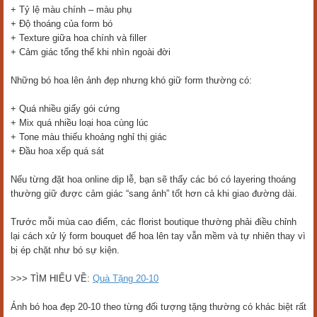
+ Tỷ lệ màu chính – màu phụ
+ Độ thoáng của form bó
+ Texture giữa hoa chính và filler
+ Cảm giác tổng thể khi nhìn ngoài đời
Những bó hoa lên ảnh đẹp nhưng khó giữ form thường có:
+ Quá nhiều giấy gói cứng
+ Mix quá nhiều loại hoa cùng lúc
+ Tone màu thiếu khoảng nghỉ thị giác
+ Đầu hoa xếp quá sát
Nếu từng đặt hoa online dịp lễ, bạn sẽ thấy các bó có layering thoáng
thường giữ được cảm giác “sang ảnh” tốt hơn cả khi giao đường dài.
Trước mỗi mùa cao điểm, các florist boutique thường phải điều chỉnh
lại cách xử lý form bouquet để hoa lên tay vẫn mềm và tự nhiên thay vì
bị ép chặt như bó sự kiện.
>>> TÌM HIỂU VỀ:
Quà Tặng 20-10
Ảnh bó hoa đẹp 20-10 theo từng đối tượng tặng thường có khác biệt rất