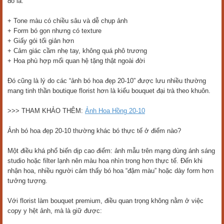
đó là:
+ Tone màu có chiều sâu và dễ chụp ảnh
+ Form bó gọn nhưng có texture
+ Giấy gói tối giản hơn
+ Cảm giác cầm nhẹ tay, không quá phô trương
+ Hoa phù hợp mối quan hệ tặng thật ngoài đời
Đó cũng là lý do các “ảnh bó hoa đẹp 20-10” được lưu nhiều thường
mang tinh thần boutique florist hơn là kiểu bouquet đại trà theo khuôn.
>>> THAM KHẢO THÊM:
Ảnh Hoa Hồng 20-10
Ảnh bó hoa đẹp 20-10 thường khác bó thực tế ở điểm nào?
Một điều khá phổ biến dịp cao điểm: ảnh mẫu trên mạng dùng ánh sáng
studio hoặc filter lạnh nên màu hoa nhìn trong hơn thực tế. Đến khi
nhận hoa, nhiều người cảm thấy bó hoa “đậm màu” hoặc dày form hơn
tưởng tượng.
Với florist làm bouquet premium, điều quan trọng không nằm ở việc
copy y hệt ảnh, mà là giữ được: