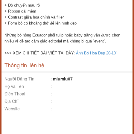
+ Độ chuyển màu rõ
+ Ribbon dài mềm
+ Contrast giữa hoa chính và filler
+ Form bó có khoảng thở để lên hình đẹp
Những bó hồng Ecuador phối tulip hoặc baby trắng vẫn được chọn
nhiều vì dễ tạo cảm giác editorial mà không bị quá “event”.
>>> XEM CHI TIẾT BÀI VIẾT TẠI ĐÂY:
Ảnh Bó Hoa Đẹp 20-10
"
Thông tin liên hệ
Người Đăng Tin
:
miumiu07
Họ và Tên
:
Điện Thoại
:
Địa Chỉ
:
Website
: