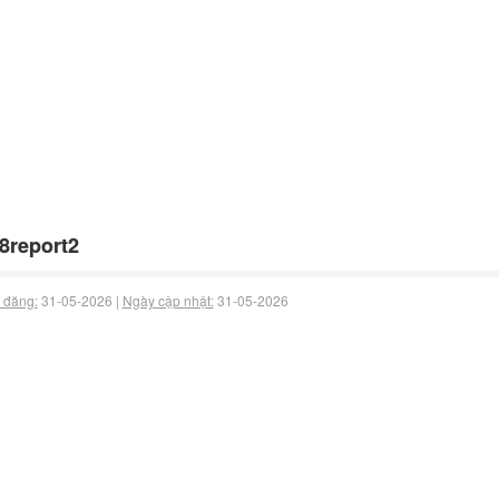
8report2
 đăng:
31-05-2026 |
Ngày cập nhật:
31-05-2026