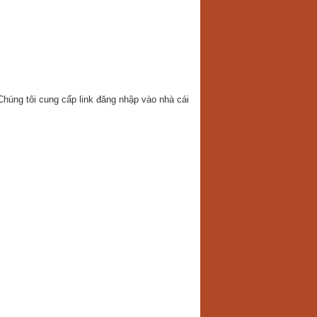
Chúng tôi cung cấp link đăng nhập vào nhà cái