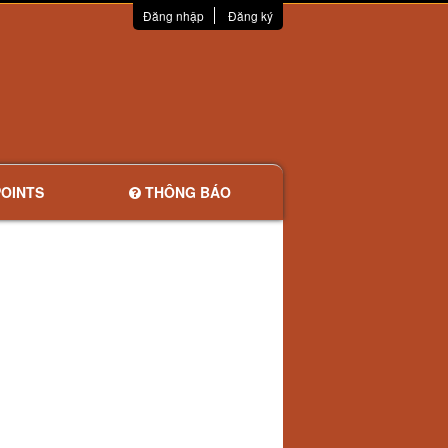
Đăng nhập
Đăng ký
OINTS
THÔNG BÁO