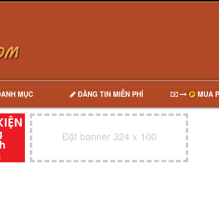
DANH MỤC
ĐĂNG TIN MIỄN PHÍ
MUA P
Đặt banner 324 x 100