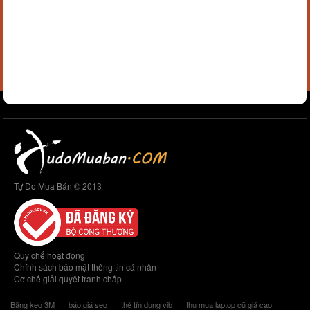
Tự Do Mua Bán © 2013
Quy chế hoạt động
Chính sách bảo mật thông tin cá nhân
Cơ chế giải quyết tranh chấp
Băng keo 3M
báo giá seo
thẻ tín dụng vib
thu mua laptop cũ giá cao