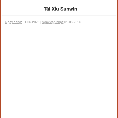
Tài Xỉu Sunwin
Ngày đăng:
01-06-2026 |
Ngày cập nhật:
01-06-2026