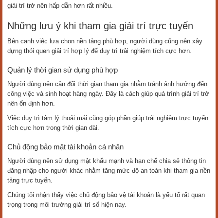
giải trí trở nên hấp dẫn hơn rất nhiều.
Những lưu ý khi tham gia giải trí trực tuyến
Bên cạnh việc lựa chọn nền tảng phù hợp, người dùng cũng nên xây
dựng thói quen giải trí hợp lý để duy trì trải nghiệm tích cực hơn.
Quản lý thời gian sử dụng phù hợp
Người dùng nên cân đối thời gian tham gia nhằm tránh ảnh hưởng đến
công việc và sinh hoạt hàng ngày. Đây là cách giúp quá trình giải trí trở
nên ổn định hơn.
Việc duy trì tâm lý thoải mái cũng góp phần giúp trải nghiệm trực tuyến
tích cực hơn trong thời gian dài.
Chủ động bảo mật tài khoản cá nhân
Người dùng nên sử dụng mật khẩu mạnh và hạn chế chia sẻ thông tin
đăng nhập cho người khác nhằm tăng mức độ an toàn khi tham gia nền
tảng trực tuyến.
Chúng tôi nhận thấy việc chủ động bảo vệ tài khoản là yếu tố rất quan
trọng trong môi trường giải trí số hiện nay.