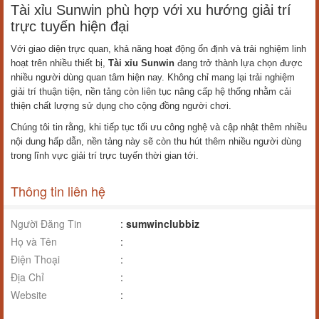
Tài xỉu Sunwin phù hợp với xu hướng giải trí
trực tuyến hiện đại
Với giao diện trực quan, khả năng hoạt động ổn định và trải nghiệm linh
hoạt trên nhiều thiết bị,
Tài xỉu Sunwin
đang trở thành lựa chọn được
nhiều người dùng quan tâm hiện nay. Không chỉ mang lại trải nghiệm
giải trí thuận tiện, nền tảng còn liên tục nâng cấp hệ thống nhằm cải
thiện chất lượng sử dụng cho cộng đồng người chơi.
Chúng tôi tin rằng, khi tiếp tục tối ưu công nghệ và cập nhật thêm nhiều
nội dung hấp dẫn, nền tảng này sẽ còn thu hút thêm nhiều người dùng
trong lĩnh vực giải trí trực tuyến thời gian tới.
Thông tin liên hệ
Người Đăng Tin
:
sumwinclubbiz
Họ và Tên
:
Điện Thoại
:
Địa Chỉ
:
Website
: