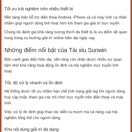
Tối ưu trải nghiệm trên nhiều thiết bị
Nền tảng hiện hỗ trợ điện thoại Android, iPhone và cả máy tính cá nhân
nhằm giúp người dùng linh hoạt hơn khi tham gia giải trí trực tuyến.
Chúng tôi đánh giá khả năng tương thích đa thiết bị là ưu điểm rất quan
trọng trong xu hướng giải trí online hiện đại ngày nay.
Những điểm nổi bật của Tài xỉu Sunwin
Bên cạnh giao diện hiện đại, nền tảng còn nhận được nhiều sự quan
tâm nhờ khả năng hoạt động ổn định và trải nghiệm trực tuyến linh
hoạt.
Tốc độ xử lý nhanh và ổn định
Hệ thống được tối ưu nhằm hạn chế tình trạng giật lag khi người dùng
truy cập hoặc tham gia các trò chơi trực tuyến trên điện thoại và máy
tính.
Việc xử lý ổn định giúp thao tác diễn ra mượt mà và nâng cao trải
nghiệm tổng thể cho người dùng.
Kho nội dung giải trí đa dạng