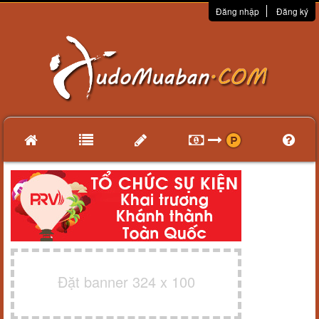
Đăng nhập
Đăng ký
Đặt banner 324 x 100