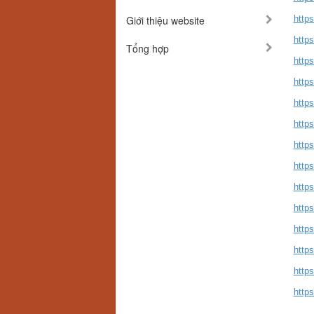
Giới thiệu website
http
http
Tổng hợp
http
http
http
http
http
http
http
http
https
http
http
http