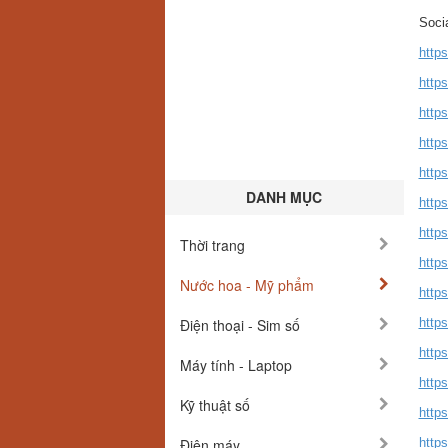
Socia
https
http
https
http
http
DANH MỤC
http
http
Thời trang
https
Nước hoa - Mỹ phẩm
http
Điện thoại - Sim số
http
http
Máy tính - Laptop
http
Kỹ thuật số
http
Điện máy
http