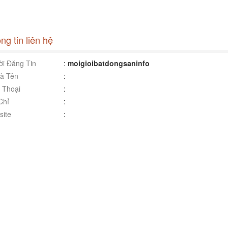
ng tin liên hệ
i Đăng Tin
:
moigioibatdongsaninfo
à Tên
:
 Thoại
:
Chỉ
:
ite
: