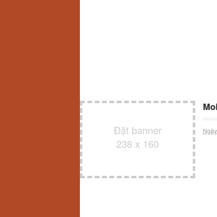
Moi
Đặt banner
Ngày
238 x 160