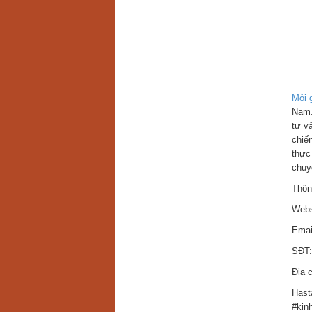
Môi 
Nam. 
tư v
chiế
thực
chuy
Thông
Webs
Emai
SĐT:
Địa 
Hast
#kin