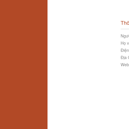
Thô
Ngườ
Họ v
Điện
Địa 
Webs