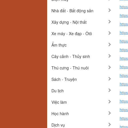
https
Nhà đất - Bất động sản
https
Xây dựng - Nội thất
http
Xe máy - Xe đạp - Ôtô
http
http
Ẩm thực
http
Cây cảnh - Thủy sinh
http
Thú cưng - Thú nuôi
http
https
Sách - Truyện
http
Du lịch
http
Việc làm
http
http
Học hành
http
Dịch vụ
http