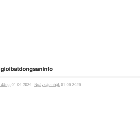
gioibatdongsaninfo
 đăng:
01-06-2026 |
Ngày cập nhật:
01-06-2026