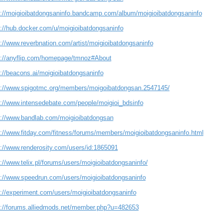
s://moigioibatdongsaninfo.bandcamp.com/album/moigioibatdongsaninfo
s://hub.docker.com/u/moigioibatdongsaninfo
s://www.reverbnation.com/artist/moigioibatdongsaninfo
s://anyflip.com/homepage/tmnoz#About
s://beacons.ai/moigioibatdongsaninfo
s://www.spigotmc.org/members/moigoibatdongsan.2547145/
s://www.intensedebate.com/people/moigioi_bdsinfo
s://www.bandlab.com/moigioibatdongsan
s://www.fitday.com/fitness/forums/members/moigioibatdongsaninfo.html
s://www.renderosity.com/users/id:1865091
://www.telix.pl/forums/users/moigioibatdongsaninfo/
s://www.speedrun.com/users/moigioibatdongsaninfo
s://experiment.com/users/moigioibatdongsaninfo
s://forums.alliedmods.net/member.php?u=482653