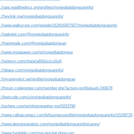
://app.readthedocs.org/profiles/moigioibatdongsaninfo/
://heylink.me/moigioibatdongsaninfo/
s://www.walkscore.com/people/162916007927/moigioibatdongsaninfo
s://wakelet.com/@moigioibatdongsaninfo
s://hashnode.com/@moigioibatdongsan
s://www.instapaper.com/p/moigoibatdongsa
s://writexo.com/share/a60d1e1cd1e5
s://pbase.com/moigioibatdongsaninfo/
://myanimelist.net/profile/moigoibatdongsan
s://forum.codeigniter.com/member.php?action=profile&uid=240678
s://leetcode.com/u/moigioibatdongsaninfo/
s://pxhere.com/en/photographer-me/5033790
s://www.callupcontact.com/b/businessprofile/moigioibatdongsaninfo/10109720
s://www.designspiration.com/moigioibatdongsaninfo/saves/
s://www.fundable.com/moi-gioi-bat-dong-san