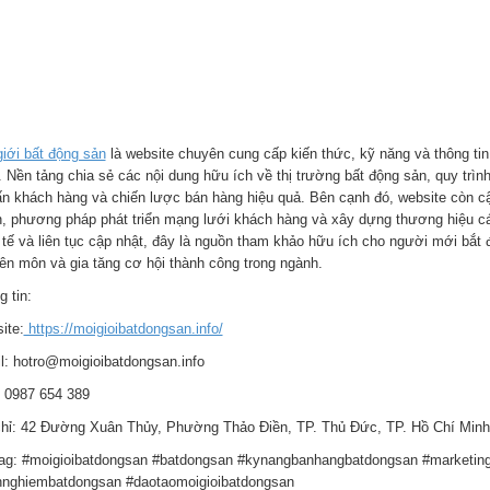
giới bất động sản
là website chuyên cung cấp kiến thức, kỹ năng và thông tin
Nền tảng chia sẻ các nội dung hữu ích về thị trường bất động sản, quy trình 
ấn khách hàng và chiến lược bán hàng hiệu quả. Bên cạnh đó, website còn cậ
n, phương pháp phát triển mạng lưới khách hàng và xây dựng thương hiệu cá
 tế và liên tục cập nhật, đây là nguồn tham khảo hữu ích cho người mới bắt
ên môn và gia tăng cơ hội thành công trong ngành.
 tin:
ite:
https://moigioibatdongsan.info/
l: hotro@moigioibatdongsan.info
 0987 654 389
chỉ: 42 Đường Xuân Thủy, Phường Thảo Điền, TP. Thủ Đức, TP. Hồ Chí Minh
ag: #moigioibatdongsan #batdongsan #kynangbanhangbatdongsan #marketing
hnghiembatdongsan #daotaomoigioibatdongsan