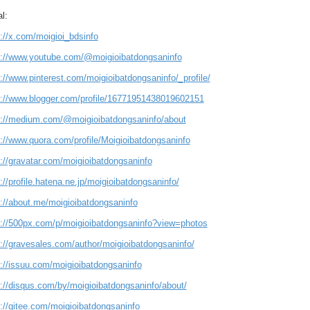
l:
://x.com/moigioi_bdsinfo
s://www.youtube.com/@moigioibatdongsaninfo
://www.pinterest.com/moigioibatdongsaninfo/_profile/
s://www.blogger.com/profile/16771951438019602151
s://medium.com/@moigioibatdongsaninfo/about
s://www.quora.com/profile/Moigioibatdongsaninfo
s://gravatar.com/moigioibatdongsaninfo
://profile.hatena.ne.jp/moigioibatdongsaninfo/
s://about.me/moigioibatdongsaninfo
s://500px.com/p/moigioibatdongsaninfo?view=photos
s://gravesales.com/author/moigioibatdongsaninfo/
s://issuu.com/moigioibatdongsaninfo
s://disqus.com/by/moigioibatdongsaninfo/about/
s://gitee.com/moigioibatdongsaninfo