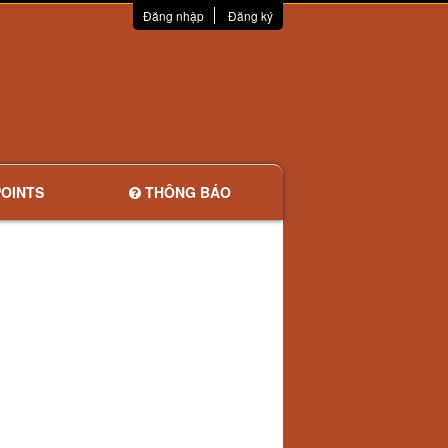
Đăng nhập
Đăng ký
OINTS
THÔNG BÁO