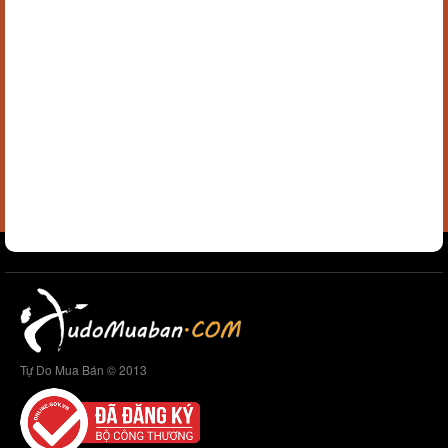
Tự Do Mua Bán © 2013