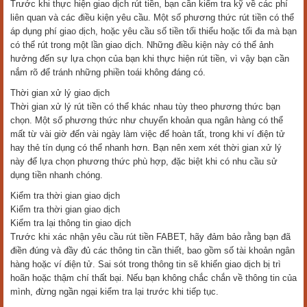
Trước khi thực hiện giao dịch rút tiền, bạn cần kiểm tra kỹ về các phí
liên quan và các điều kiện yêu cầu. Một số phương thức rút tiền có thể
áp dụng phí giao dịch, hoặc yêu cầu số tiền tối thiểu hoặc tối đa mà bạn
có thể rút trong một lần giao dịch. Những điều kiện này có thể ảnh
hưởng đến sự lựa chọn của bạn khi thực hiện rút tiền, vì vậy bạn cần
nắm rõ để tránh những phiền toái không đáng có.
Thời gian xử lý giao dịch
Thời gian xử lý rút tiền có thể khác nhau tùy theo phương thức bạn
chọn. Một số phương thức như chuyển khoản qua ngân hàng có thể
mất từ vài giờ đến vài ngày làm việc để hoàn tất, trong khi ví điện tử
hay thẻ tín dụng có thể nhanh hơn. Bạn nên xem xét thời gian xử lý
này để lựa chọn phương thức phù hợp, đặc biệt khi có nhu cầu sử
dụng tiền nhanh chóng.
Kiểm tra thời gian giao dịch
Kiểm tra thời gian giao dịch
Kiểm tra lại thông tin giao dịch
Trước khi xác nhận yêu cầu rút tiền FABET, hãy đảm bảo rằng bạn đã
điền đúng và đầy đủ các thông tin cần thiết, bao gồm số tài khoản ngân
hàng hoặc ví điện tử. Sai sót trong thông tin sẽ khiến giao dịch bị trì
hoãn hoặc thậm chí thất bại. Nếu bạn không chắc chắn về thông tin của
mình, đừng ngần ngại kiểm tra lại trước khi tiếp tục.