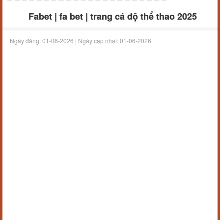
Fabet | fa bet | trang cá độ thể thao 2025
Ngày đăng:
01-06-2026 |
Ngày cập nhật:
01-06-2026