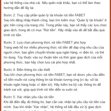
vào hệ thống của nhà cái. Nếu quên mật khẩu, bạn có thể làm theo
hướng dẫn để lấy lại.
Bước 2: Truy cập phần quản lý tài khoản rút tiền FABET
Sau khi đăng nhập thành công, bạn tìm kiếm mục “Quản lý tài khoản” ở
góc trên cùng của trang chủ. Trong phần này, bạn sẽ thấy các lựa chọn
giao dịch, trong đó có mục “Rút tiền”. Hãy nhấp vào đó để bắt đầu quá
trình rút tiền.
Bước 3: Lựa chọn phương thức rút tiền FABET phù hợp
Trang web hỗ trợ nhiều phương thức rút tiền để đáp ứng nhu cầu của
người chơi, bao gồm chuyển khoản qua ngân hàng, ví điện tử, và thẻ
tín dụng. Tùy thuộc vào sự thuận tiện và thời gian giao dịch của mỗi
phương thức, bạn hãy chọn lựa cái phù hợp nhất.
Bước 4: Điền thông tin cần thiết
Sau khi chọn phương thức rút tiền FABET, bạn sẽ được yêu cầu điền
số tiền muốn rút cùng thông tin tài khoản tương ứng (ví dụ: số tài
khoản ngân hàng hoặc ví điện tử). Hãy kiểm tra kỹ các thông tin để
tránh sai sót, giúp quá trình rút tiền diễn ra suôn sẻ.
Bước 5: Xác nhận yêu cầu rút tiền
Khi đã điền đầy đủ thông tin, bạn cần xác nhận lại yêu cầu rút tiền của
mình. Sau khi nhấn “Xác nhận”, hệ thống sẽ bắt đầu xử lý giao dịch.