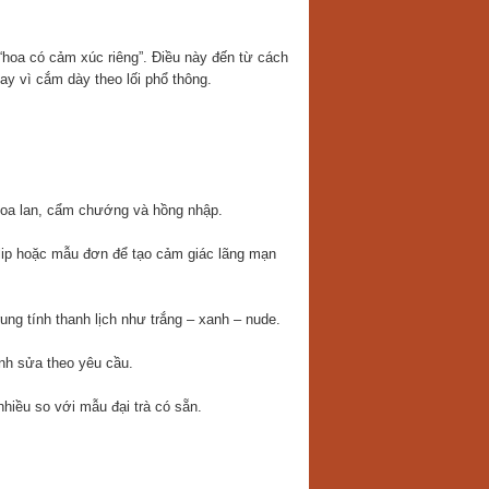
 “hoa có cảm xúc riêng”. Điều này đến từ cách
y vì cắm dày theo lối phổ thông.
hoa lan, cẩm chướng và hồng nhập.
ulip hoặc mẫu đơn để tạo cảm giác lãng mạn
ng tính thanh lịch như trắng – xanh – nude.
nh sửa theo yêu cầu.
nhiều so với mẫu đại trà có sẵn.