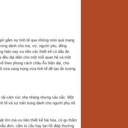
ể gửi gắm sự tinh tế qua những món quà mang
hương dành cho mẹ, vợ, người yêu, đồng
g hiện nay ưu tiên các thiết kế có dấu ấn
a đều đại diện cho một mối quan hệ và một
ế theo phong cách châu Âu hiện đại, chú
0 vừa sang trọng vừa tinh tế để tạo ấn tượng
ền tải cảm xúc nhẹ nhàng nhưng sâu sắc. Một
nh tế và sự trân trọng dành cho người phụ nữ
t lớn mà ưu tiên thiết kế hài hòa, có gu thẩm
 mẫu đơn, cẩm tú cầu hay lan hồ điệp thường