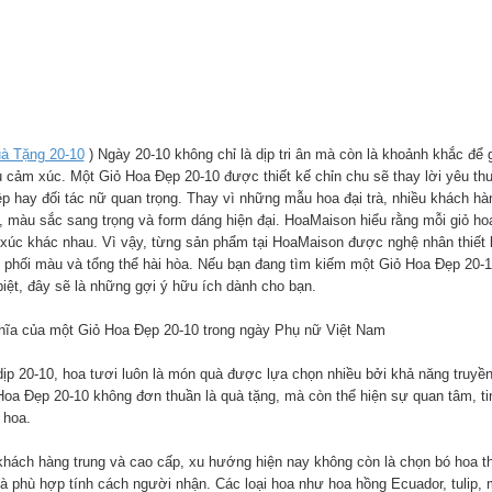
à Tặng 20-10
) Ngày 20-10 không chỉ là dịp tri ân mà còn là khoảnh khắc đ
u cảm xúc. Một Giỏ Hoa Đẹp 20-10 được thiết kế chỉn chu sẽ thay lời yêu t
ệp hay đối tác nữ quan trọng. Thay vì những mẫu hoa đại trà, nhiều khách hàn
g, màu sắc sang trọng và form dáng hiện đại. HoaMaison hiểu rằng mỗi giỏ ho
xúc khác nhau. Vì vậy, từng sản phẩm tại HoaMaison được nghệ nhân thiết k
g phối màu và tổng thể hài hòa. Nếu bạn đang tìm kiếm một Giỏ Hoa Đẹp 20-1
biệt, đây sẽ là những gợi ý hữu ích dành cho bạn.
hĩa của một Giỏ Hoa Đẹp 20-10 trong ngày Phụ nữ Việt Nam
dịp 20-10, hoa tươi luôn là món quà được lựa chọn nhiều bởi khả năng truy
Hoa Đẹp 20-10 không đơn thuần là quà tặng, mà còn thể hiện sự quan tâm, ti
 hoa.
khách hàng trung và cao cấp, xu hướng hiện nay không còn là chọn bó hoa thậ
à phù hợp tính cách người nhận. Các loại hoa như hoa hồng Ecuador, tulip,