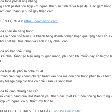
hoa tone pastel nhẹ nhàng
g cách pastel phù hợp với người thích sự tinh tế và hiện đại. Các gam hồng 
ảm giác thanh lịch, dễ gây thiện cảm.
 LIÊN HỆ NGAY:
https://hoamaison.com/
hoa châu Âu sang trọng
là lựa chọn phổ biến của khách hàng doanh nghiệp hoặc quà tặng cao cấp. Fo
nhờ chất liệu hoa nhập và cách xử lý chiều cao.
oa nổi bật nhiều tầng
t kế nhiều tầng tạo hiệu ứng thị giác mạnh, phù hợp khi muốn gây ấn tượng t
0.
oa hiện đại phối lá nghệ thuật
ướng hiện nay không chỉ tập trung vào hoa mà còn chú trọng phần lá và textu
hay foliage giúp giỏ hoa có chiều sâu và sang hơn.
hoa tối giản nhưng cao cấp
số khách hàng của HoaMaison yêu thích các thiết kế ít hoa nhưng tập trung 
hợp với người có gu thẩm mỹ tinh tế.
XEM CHI TIẾT BÀI VIẾT TẠI ĐÂY:
Giỏ Hoa Đẹp 20-10
"