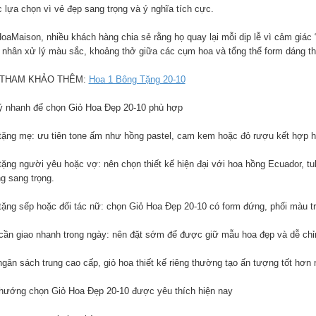
 lựa chọn vì vẻ đẹp sang trọng và ý nghĩa tích cực.
HoaMaison, nhiều khách hàng chia sẻ rằng họ quay lại mỗi dịp lễ vì cảm giác
 nhân xử lý màu sắc, khoảng thở giữa các cụm hoa và tổng thể form dáng tha
 THAM KHẢO THÊM:
Hoa 1 Bông Tặng 20-10
ý nhanh để chọn Giỏ Hoa Đẹp 20-10 phù hợp
tặng mẹ: ưu tiên tone ấm như hồng pastel, cam kem hoặc đỏ rượu kết hợp 
tặng người yêu hoặc vợ: nên chọn thiết kế hiện đại với hoa hồng Ecuador, t
g sang trọng.
tặng sếp hoặc đối tác nữ: chọn Giỏ Hoa Đẹp 20-10 có form đứng, phối màu tru
cần giao nhanh trong ngày: nên đặt sớm để được giữ mẫu hoa đẹp và dễ chỉ
ngân sách trung cao cấp, giỏ hoa thiết kế riêng thường tạo ấn tượng tốt hơn 
hướng chọn Giỏ Hoa Đẹp 20-10 được yêu thích hiện nay