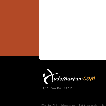
Tự Do Mua Bán © 2013
Băng keo 3M
báo giá seo
thẻ tín dụng vib
thu