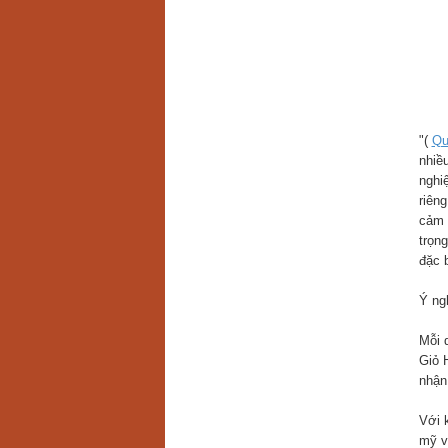
"(
Qu
nhiề
nghi
riên
cảm 
trọn
đặc 
Ý ng
Mỗi 
Giỏ 
nhận
Với 
mỹ v