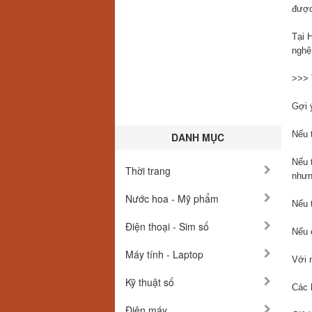
được
Tại 
nghệ
>>>
Gợi 
Nếu 
DANH MỤC
Nếu 
Thời trang
nhưn
Nước hoa - Mỹ phẩm
Nếu 
Điện thoại - Sim số
Nếu 
Máy tính - Laptop
Với 
Kỹ thuật số
Các 
Điện máy