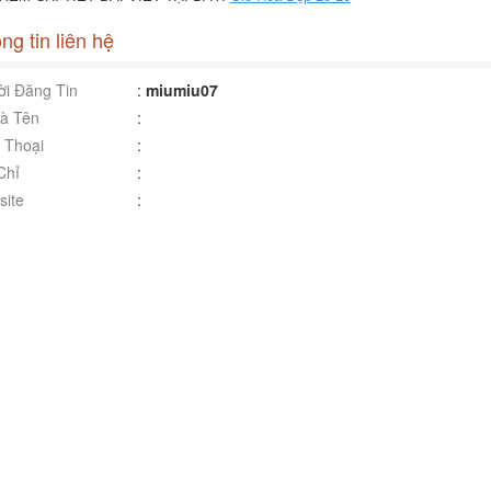
ng tin liên hệ
i Đăng Tin
:
miumiu07
à Tên
:
 Thoại
:
Chỉ
:
ite
: