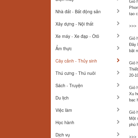
Giỏ 
Phon
Nhà đất - Bất động sản
tạo c
Xây dựng - Nội thất
>>>
Xe máy - Xe đạp - Ôtô
Giỏ 
Đây 
Ẩm thực
bật 
Cây cảnh - Thủy sinh
Giỏ h
Thiế
Thú cưng - Thú nuôi
20-1
Sách - Truyện
Giỏ h
Xu h
Du lịch
bạc 
Việc làm
Giỏ 
Một 
Học hành
phù 
Dịch vụ
>>> 