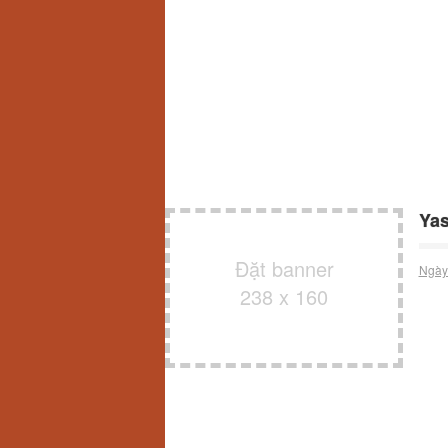
Yas
Đặt banner
Ngày
238 x 160