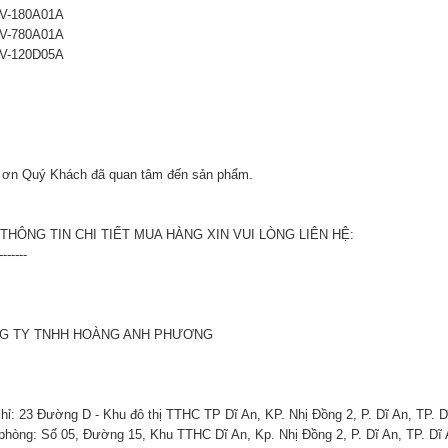
V-180A01A
V-780A01A
V-120D05A
ơn Quý Khách đã quan tâm đến sản phẩm.
THÔNG TIN CHI TIẾT MUA HÀNG XIN VUI LÒNG LIÊN HỆ:
-------
G TY TNHH HOÀNG ANH PHƯƠNG
chỉ: 23 Đường D - Khu đô thị TTHC TP Dĩ An, KP. Nhị Đồng 2, P. Dĩ An, TP. 
phòng: Số 05, Đường 15, Khu TTHC Dĩ An, Kp. Nhị Đồng 2, P. Dĩ An, TP. Dĩ