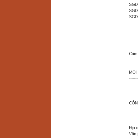
SGD
SGD
SGD
Cảm 
MỌI 
-------
CÔN
Địa 
Văn 