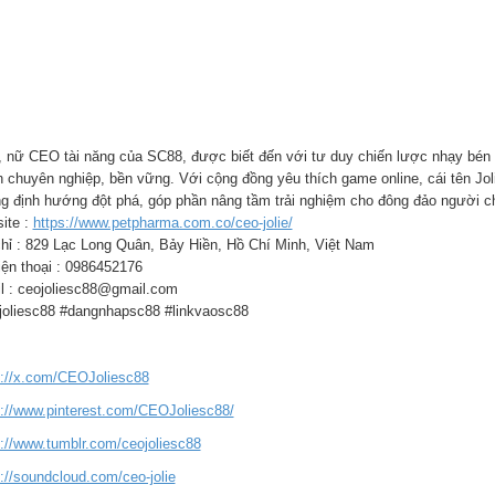
, nữ CEO tài năng của SC88, được biết đến với tư duy chiến lược nhạy bén và
n chuyên nghiệp, bền vững. Với cộng đồng yêu thích game online, cái tên Joli
g định hướng đột phá, góp phần nâng tầm trải nghiệm cho đông đảo người chơi
ite :
https://www.petpharma.com.co/ceo-jolie/
chỉ : 829 Lạc Long Quân, Bảy Hiền, Hồ Chí Minh, Việt Nam
iện thoại : 0986452176
l : ceojoliesc88@gmail.com
joliesc88 #dangnhapsc88 #linkvaosc88
s://x.com/CEOJoliesc88
s://www.pinterest.com/CEOJoliesc88/
s://www.tumblr.com/ceojoliesc88
://soundcloud.com/ceo-jolie