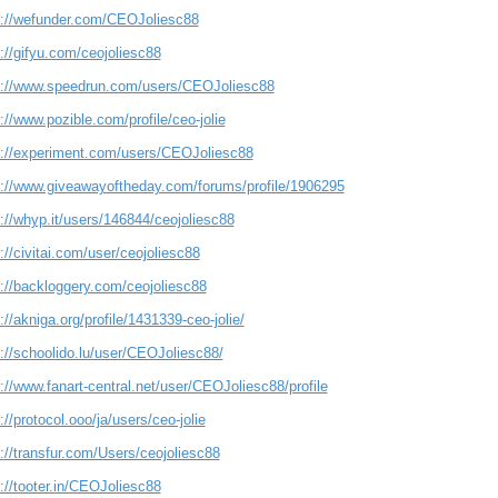
s://wefunder.com/CEOJoliesc88
://gifyu.com/ceojoliesc88
s://www.speedrun.com/users/CEOJoliesc88
://www.pozible.com/profile/ceo-jolie
s://experiment.com/users/CEOJoliesc88
s://www.giveawayoftheday.com/forums/profile/1906295
://whyp.it/users/146844/ceojoliesc88
://civitai.com/user/ceojoliesc88
s://backloggery.com/ceojoliesc88
://akniga.org/profile/1431339-ceo-jolie/
://schoolido.lu/user/CEOJoliesc88/
://www.fanart-central.net/user/CEOJoliesc88/profile
://protocol.ooo/ja/users/ceo-jolie
://transfur.com/Users/ceojoliesc88
://tooter.in/CEOJoliesc88