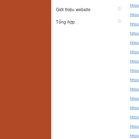
http
Giới thiệu website
https
Tổng hợp
http
https
http
http
https
https
http
https
https
https
https
https
https