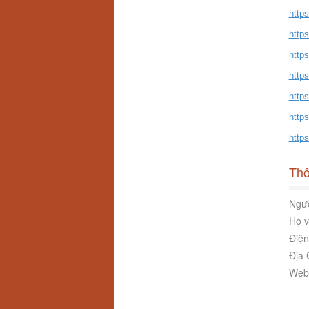
http
https
http
http
https
http
http
Thô
Ngườ
Họ v
Điện
Địa 
Webs