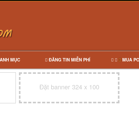
ANH MỤC
ĐĂNG TIN MIỄN PHÍ
MUA PO
Đặt banner 324 x 100