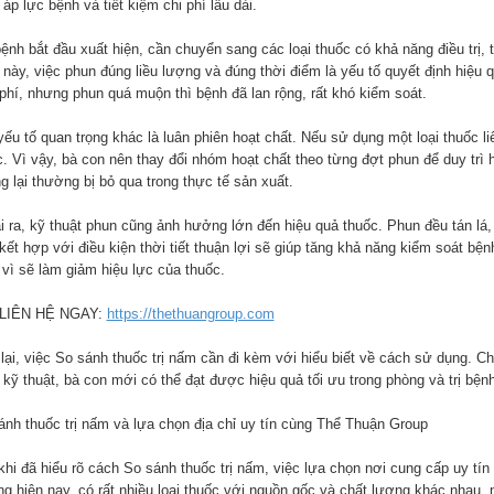
áp lực bệnh và tiết kiệm chi phí lâu dài.
bệnh bắt đầu xuất hiện, cần chuyển sang các loại thuốc có khả năng điều trị,
 này, việc phun đúng liều lượng và đúng thời điểm là yếu tố quyết định hiệu
 phí, nhưng phun quá muộn thì bệnh đã lan rộng, rất khó kiểm soát.
yếu tố quan trọng khác là luân phiên hoạt chất. Nếu sử dụng một loại thuốc l
. Vì vậy, bà con nên thay đổi nhóm hoạt chất theo từng đợt phun để duy trì hi
 lại thường bị bỏ qua trong thực tế sản xuất.
i ra, kỹ thuật phun cũng ảnh hưởng lớn đến hiệu quả thuốc. Phun đều tán lá,
kết hợp với điều kiện thời tiết thuận lợi sẽ giúp tăng khả năng kiểm soát bệ
vì sẽ làm giảm hiệu lực của thuốc.
 LIÊN HỆ NGAY:
https://thethuangroup.com
lại, việc So sánh thuốc trị nấm cần đi kèm với hiểu biết về cách sử dụng. Ch
kỹ thuật, bà con mới có thể đạt được hiệu quả tối ưu trong phòng và trị bệnh
ánh thuốc trị nấm và lựa chọn địa chỉ uy tín cùng Thể Thuận Group
khi đã hiểu rõ cách So sánh thuốc trị nấm, việc lựa chọn nơi cung cấp uy tín
ng hiện nay, có rất nhiều loại thuốc với nguồn gốc và chất lượng khác nhau,