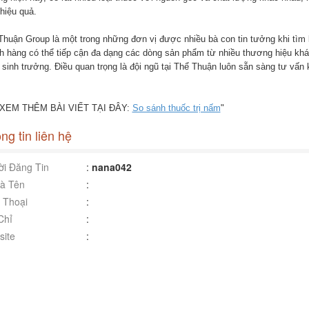
hiệu quả.
Thuận Group là một trong những đơn vị được nhiều bà con tin tưởng khi tìm k
h hàng có thể tiếp cận đa dạng các dòng sản phẩm từ nhiều thương hiệu khác
 sinh trưởng. Điều quan trọng là đội ngũ tại Thể Thuận luôn sẵn sàng tư vấn
XEM THÊM BÀI VIẾT TẠI ĐÂY:
So sánh thuốc trị nấm
"
ng tin liên hệ
i Đăng Tin
:
nana042
à Tên
:
 Thoại
:
Chỉ
:
ite
: