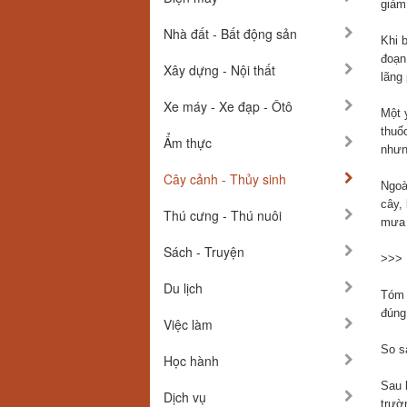
giảm 
Nhà đất - Bất động sản
Khi 
đoạn
Xây dựng - Nội thất
lãng
Xe máy - Xe đạp - Ôtô
Một 
thuốc
Ẩm thực
nhưng
Cây cảnh - Thủy sinh
Ngoà
cây, 
Thú cưng - Thú nuôi
mưa 
Sách - Truyện
>>>
Du lịch
Tóm 
đúng 
Việc làm
So s
Học hành
Sau 
Dịch vụ
trườ