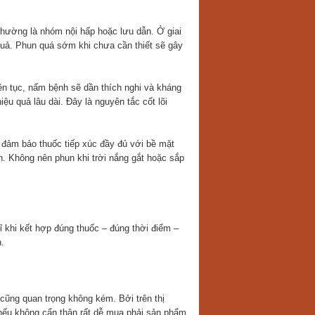
 thường là nhóm nội hấp hoặc lưu dẫn. Ở giai
 quả. Phun quá sớm khi chưa cần thiết sẽ gây
iên tục, nấm bệnh sẽ dần thích nghi và kháng
ệu quả lâu dài. Đây là nguyên tắc cốt lõi
 đảm bảo thuốc tiếp xúc đầy đủ với bề mặt
nh. Không nên phun khi trời nắng gắt hoặc sắp
ỉ khi kết hợp đúng thuốc – đúng thời điểm –
.
 cũng quan trọng không kém. Bởi trên thị
 nếu không cẩn thận rất dễ mua phải sản phẩm