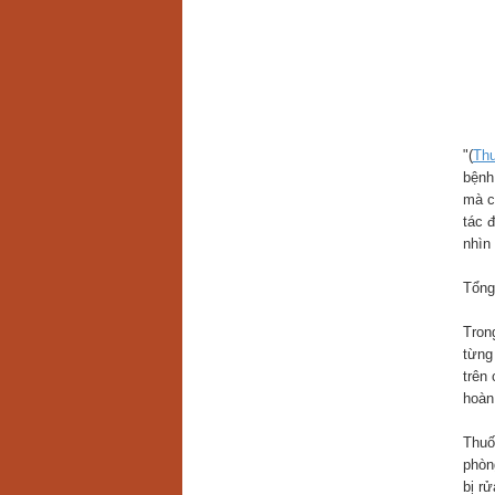
"(
Thu
bệnh
mà c
tác 
nhìn 
Tổng
Tron
từng
trên
hoàn
Thuố
phòn
bị rử