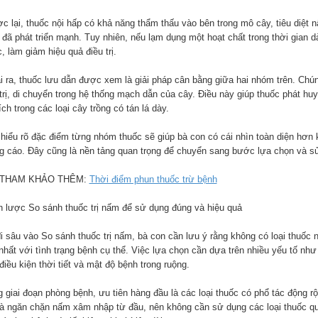
c lại, thuốc nội hấp có khả năng thẩm thấu vào bên trong mô cây, tiêu diệt n
 đã phát triển mạnh. Tuy nhiên, nếu lạm dụng một hoạt chất trong thời gian 
, làm giảm hiệu quả điều trị.
i ra, thuốc lưu dẫn được xem là giải pháp cân bằng giữa hai nhóm trên. Ch
trị, di chuyển trong hệ thống mạch dẫn của cây. Điều này giúp thuốc phát huy
ch trong các loại cây trồng có tán lá dày.
 hiểu rõ đặc điểm từng nhóm thuốc sẽ giúp bà con có cái nhìn toàn diện hơn k
g cáo. Đây cũng là nền tảng quan trọng để chuyển sang bước lựa chọn và s
 THAM KHẢO THÊM:
Thời điểm phun thuốc trừ bệnh
n lược So sánh thuốc trị nấm để sử dụng đúng và hiệu quả
i sâu vào So sánh thuốc trị nấm, bà con cần lưu ý rằng không có loại thuốc nào
nhất với tình trạng bệnh cụ thể. Việc lựa chọn cần dựa trên nhiều yếu tố như
điều kiện thời tiết và mật độ bệnh trong ruộng.
g giai đoạn phòng bệnh, ưu tiên hàng đầu là các loại thuốc có phổ tác động 
 là ngăn chặn nấm xâm nhập từ đầu, nên không cần sử dụng các loại thuốc q