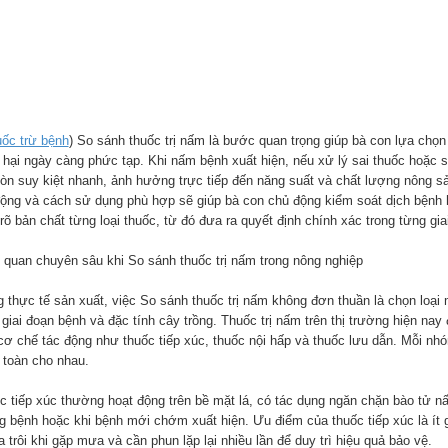
ốc trừ bệnh
) So sánh thuốc trị nấm là bước quan trọng giúp bà con lựa chọn
 hại ngày càng phức tạp. Khi nấm bệnh xuất hiện, nếu xử lý sai thuốc hoặc 
òn suy kiệt nhanh, ảnh hưởng trực tiếp đến năng suất và chất lượng nông sả
động và cách sử dụng phù hợp sẽ giúp bà con chủ động kiểm soát dịch bệnh h
rõ bản chất từng loại thuốc, từ đó đưa ra quyết định chính xác trong từng gia
 quan chuyên sâu khi So sánh thuốc trị nấm trong nông nghiệp
g thực tế sản xuất, việc So sánh thuốc trị nấm không đơn thuần là chọn loại
 giai đoạn bệnh và đặc tính cây trồng. Thuốc trị nấm trên thị trường hiện n
 cơ chế tác động như thuốc tiếp xúc, thuốc nội hấp và thuốc lưu dẫn. Mỗi nhó
 toàn cho nhau.
c tiếp xúc thường hoạt động trên bề mặt lá, có tác dụng ngăn chặn bào tử 
g bệnh hoặc khi bệnh mới chớm xuất hiện. Ưu điểm của thuốc tiếp xúc là ít 
a trôi khi gặp mưa và cần phun lặp lại nhiều lần để duy trì hiệu quả bảo vệ.