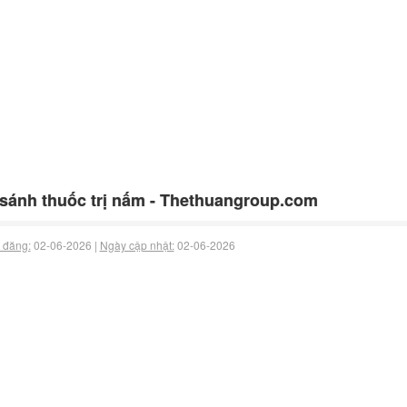
sánh thuốc trị nấm - Thethuangroup.com
 đăng:
02-06-2026 |
Ngày cập nhật:
02-06-2026