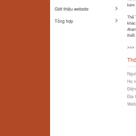
kém 
Giới thiệu website
Thể 
Tổng hợp
khác
đoạn
thiết.
>>> 
Thô
Ngườ
Họ v
Điện
Địa 
Webs