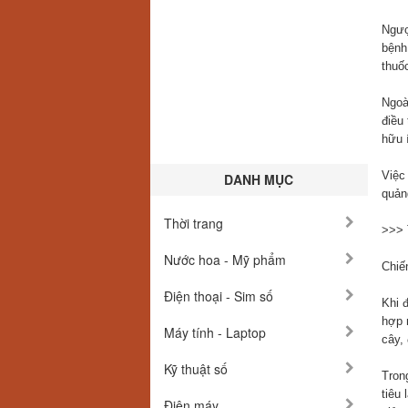
Ngượ
bệnh
thuốc
Ngoà
điều 
hữu í
Việc
DANH MỤC
quản
Thời trang
>>>
Nước hoa - Mỹ phẩm
Chiế
Điện thoại - Sim số
Khi đ
hợp 
Máy tính - Laptop
cây, 
Kỹ thuật số
Tron
tiêu
Điện máy