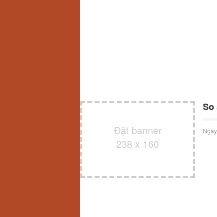
So 
Đặt banner
Ngày
238 x 160