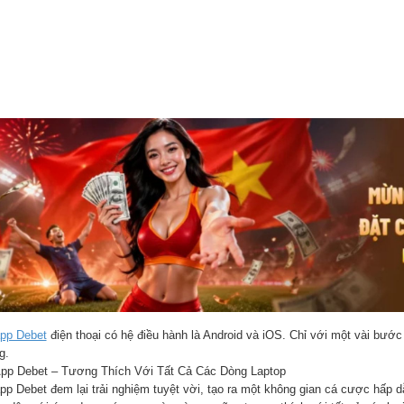
app Debet
điện thoại có hệ điều hành là Android và iOS. Chỉ với một vài bước
g.
App Debet – Tương Thích Với Tất Cả Các Dòng Laptop
app Debet đem lại trải nghiệm tuyệt vời, tạo ra một không gian cá cược hấp d