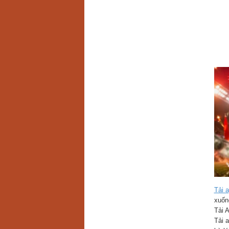
Tải 
xuốn
Tải 
Tải 