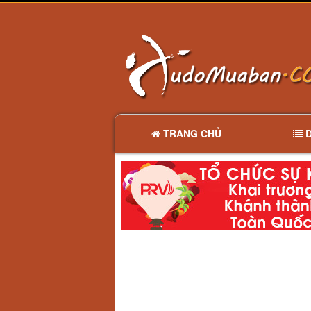
TRANG CHỦ