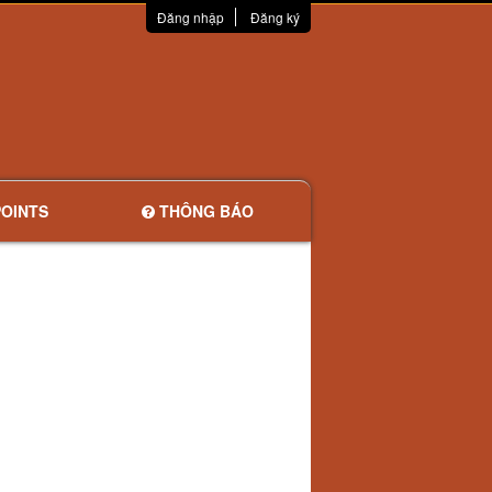
Đăng nhập
Đăng ký
OINTS
THÔNG BÁO