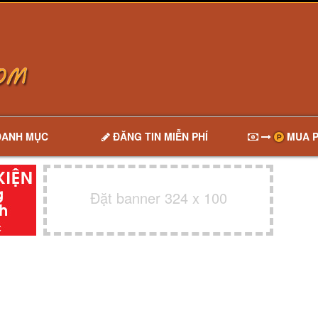
DANH MỤC
ĐĂNG TIN MIỄN PHÍ
MUA P
Đặt banner 324 x 100