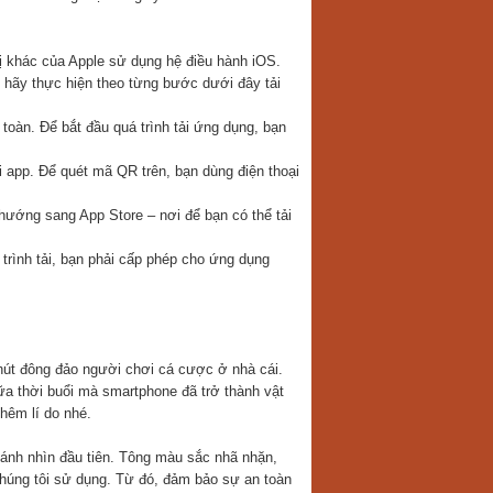
bị khác của Apple sử dụng hệ điều hành iOS.
n hãy thực hiện theo từng bước dưới đây tải
toàn. Để bắt đầu quá trình tải ứng dụng, bạn
 app. Để quét mã QR trên, bạn dùng điện thoại
ướng sang App Store – nơi để bạn có thể tải
 trình tải, bạn phải cấp phép cho ứng dụng
hút đông đảo người chơi cá cược ở nhà cái.
ữa thời buổi mà smartphone đã trở thành vật
hêm lí do nhé.
 ánh nhìn đầu tiên. Tông màu sắc nhã nhặn,
chúng tôi sử dụng. Từ đó, đảm bảo sự an toàn