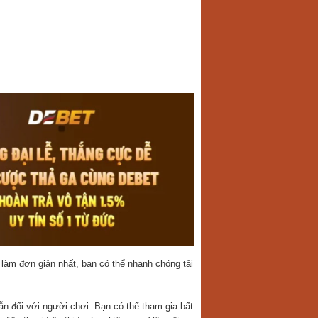
 làm đơn giản nhất, bạn có thể nhanh chóng tải
ẫn đối với người chơi. Bạn có thể tham gia bất