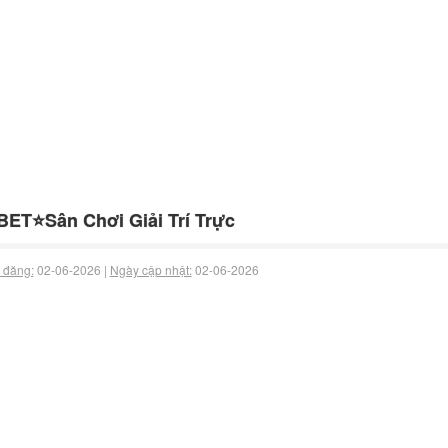
ET⭐️Sân Chơi Giải Trí Trực
 đăng:
02-06-2026 |
Ngày cập nhật:
02-06-2026