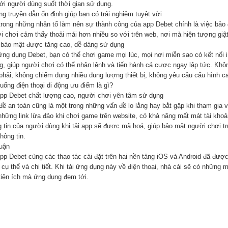
với người dùng suốt thời gian sử dụng.
g truyền dẫn ổn định giúp bạn có trải nghiệm tuyệt vời
trong những nhân tố làm nên sự thành công của app Debet chính là việc bảo
i chơi cảm thấy thoải mái hơn nhiều so với trên web, nơi mà hiện tượng giật 
 bảo mật được tăng cao, dễ dàng sử dụng
ứng dụng Debet, bạn có thể chơi game mọi lúc, mọi nơi miễn sao có kết nối in
g, giúp người chơi có thể nhận lệnh và tiến hành cá cược ngay lập tức. Kh
phải, không chiếm dụng nhiều dung lượng thiết bị, không yêu cầu cấu hình c
uống điện thoại di động ưu điểm là gì?
app Debet chất lượng cao, người chơi yên tâm sử dụng
đề an toàn cũng là một trong những vấn đề lo lắng hay bắt gặp khi tham gia v
những link lừa đảo khi chơi game trên website, có khả năng mất mát tài khoản
g tin của người dùng khi tải app sẽ được mã hoá, giúp bảo mật người chơi tr
hông tin.
luận
app Debet cùng các thao tác cài đặt trên hai nền tảng iOS và Android đã đượ
cụ thể và chi tiết. Khi tải ứng dụng này về điện thoại, nhà cái sẽ có những
 tiện ích mà ứng dụng đem tới.