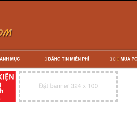
ANH MỤC
ĐĂNG TIN MIỄN PHÍ
MUA PO
Đặt banner 324 x 100