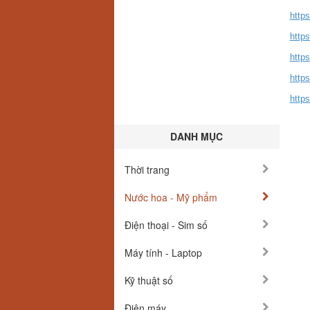
https
http
http
http
http
DANH MỤC
Thời trang
Nước hoa - Mỹ phẩm
Điện thoại - Sim số
Máy tính - Laptop
Kỹ thuật số
Điện máy