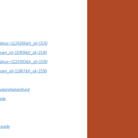
nal&px=1124266&fr_id=1530
&team_id=11959&fr_id=1530
nal&px=1124393&fr_id=1530
&team_id=11967&fr_id=1530
walandgetarefund
ide
sguide