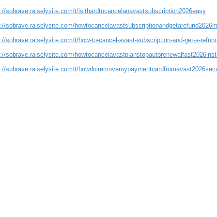
://sobrave.raiselysite.com/t/isithardtocancelanavastsubscription2026easy
s://sobrave.raiselysite.com/howtocancelavastsubscriptionandgetarefund202
s://sobrave.raiselysite.com/t/how-to-cancel-avast-subscription-and-get-a-re
s://sobrave.raiselysite.com/howtocancelavastplanstopautorenewalfast2026inst
s://sobrave.raiselysite.com/t/howdoiremovemypaymentcardfromavast2026sec