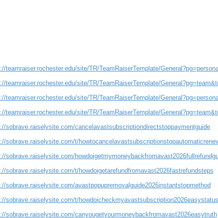
s://teamraiser.rochester.edu/site/TR/TeamRaiserTemplate/General?pg=perso
s://teamraiser.rochester.edu/site/TR/TeamRaiserTemplate/General?pg=team
s://teamraiser.rochester.edu/site/TR/TeamRaiserTemplate/General?pg=perso
s://teamraiser.rochester.edu/site/TR/TeamRaiserTemplate/General?pg=team
s://sobrave.raiselysite.com/cancelavastsubscriptiondirectstoppaymentguide
s://sobrave.raiselysite.com/t/howtocancelavastsubscriptionstopautomaticrene
s://sobrave.raiselysite.com/howdoigetmymoneybackfromavast2026fullrefundgu
s://sobrave.raiselysite.com/t/howdoigetarefundfromavast2026fastrefundsteps
s://sobrave.raiselysite.com/avastpopupremovalguide2026instantstopmethod
s://sobrave.raiselysite.com/t/howdoicheckmyavastsubscription2026easystatu
s://sobrave.raiselysite.com/canyougetyourmoneybackfromavast2026easytruth