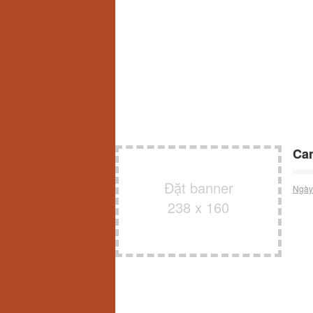
Can
Đặt banner
Ngày
238 x 160