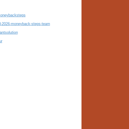
6moneybacksteps
fund-2026-moneyback-steps-team
antsolution
ur