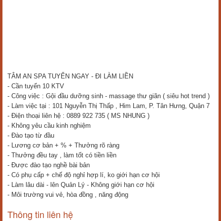
TÂM AN SPA TUYỂN NGAY - ĐI LÀM LIỀN
- Cần tuyển 10 KTV
- Công việc : Gội đầu dưỡng sinh - massage thư giãn ( siêu hot trend )
- Làm việc tại : 101 Nguyễn Thị Thấp , Him Lam, P. Tân Hưng, Quận 7
- Điện thoại liên hệ : 0889 922 735 ( MS NHUNG )
- Không yêu cầu kinh nghiệm
- Đào tạo từ đầu
- Lương cơ bản + % + Thưởng rõ ràng
- Thưởng đều tay , làm tốt có tiền liền
- Được đào tạo nghề bài bản
- Có phụ cấp + chế độ nghỉ hợp lí, ko giới hạn cơ hội
- Làm lâu dài - lên Quản Lý - Không giới hạn cơ hội
- Môi trường vui vẻ, hòa đồng , năng động
Thông tin liên hệ