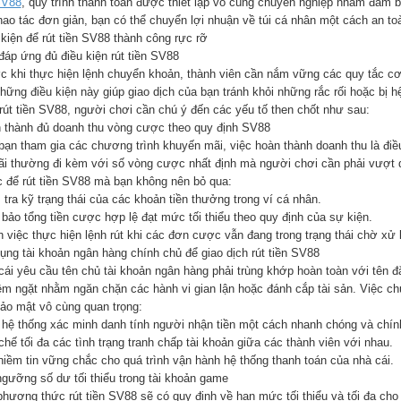
V88
, quy trình thanh toán được thiết lập vô cùng chuyên nghiệp nhằm đảm b
thao tác đơn giản, bạn có thể chuyển lợi nhuận về túi cá nhân một cách an to
 kiện để rút tiền SV88 thành công rực rỡ
đáp ứng đủ điều kiện rút tiền SV88
c khi thực hiện lệnh chuyển khoản, thành viên cần nắm vững các quy tắc cơ
hững điều kiện này giúp giao dịch của bạn tránh khỏi những rắc rối hoặc bị 
 rút tiền SV88, người chơi cần chú ý đến các yếu tố then chốt như sau:
 thành đủ doanh thu vòng cược theo quy định SV88
bạn tham gia các chương trình khuyến mãi, việc hoàn thành doanh thu là điều
ãi thường đi kèm với số vòng cược nhất định mà người chơi cần phải vượt 
 để rút tiền SV88 mà bạn không nên bỏ qua:
tra kỹ trạng thái của các khoản tiền thưởng trong ví cá nhân.
bảo tổng tiền cược hợp lệ đạt mức tối thiểu theo quy định của sự kiện.
 việc thực hiện lệnh rút khi các đơn cược vẫn đang trong trạng thái chờ xử l
ụng tài khoản ngân hàng chính chủ để giao dịch rút tiền SV88
cái yêu cầu tên chủ tài khoản ngân hàng phải trùng khớp hoàn toàn với tên đ
êm ngặt nhằm ngăn chặn các hành vi gian lận hoặc đánh cắp tài sản. Việc chu
bảo mật vô cùng quan trọng:
 hệ thống xác minh danh tính người nhận tiền một cách nhanh chóng và chín
hế tối đa các tình trạng tranh chấp tài khoản giữa các thành viên với nhau.
niềm tin vững chắc cho quá trình vận hành hệ thống thanh toán của nhà cái.
ngưỡng số dư tối thiểu trong tài khoản game
phương thức rút tiền SV88 sẽ có quy định về hạn mức tối thiểu và tối đa cho 