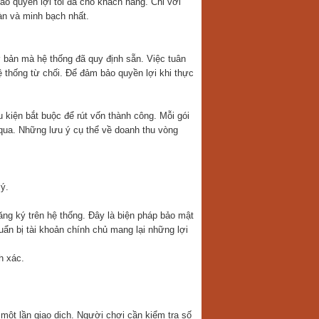
ảo quyền lợi tối đa cho khách hàng. Chỉ với
àn và minh bạch nhất.
 bản mà hệ thống đã quy định sẵn. Việc tuân
hệ thống từ chối. Để đảm bảo quyền lợi khi thực
 kiện bắt buộc để rút vốn thành công. Mỗi gói
qua. Những lưu ý cụ thể về doanh thu vòng
ý.
ăng ký trên hệ thống. Đây là biện pháp bảo mật
ẩn bị tài khoản chính chủ mang lại những lợi
h xác.
một lần giao dịch. Người chơi cần kiểm tra số