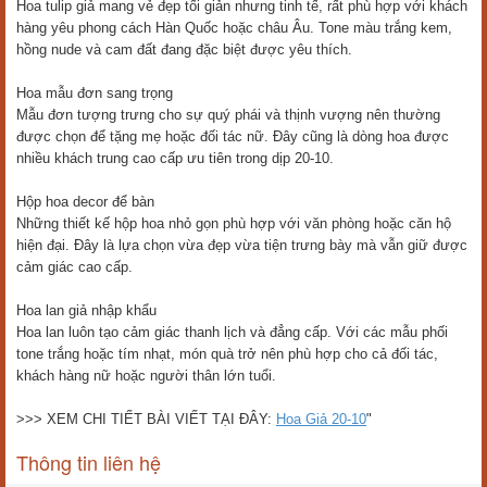
Hoa tulip giả mang vẻ đẹp tối giản nhưng tinh tế, rất phù hợp với khách
hàng yêu phong cách Hàn Quốc hoặc châu Âu. Tone màu trắng kem,
hồng nude và cam đất đang đặc biệt được yêu thích.
Hoa mẫu đơn sang trọng
Mẫu đơn tượng trưng cho sự quý phái và thịnh vượng nên thường
được chọn để tặng mẹ hoặc đối tác nữ. Đây cũng là dòng hoa được
nhiều khách trung cao cấp ưu tiên trong dịp 20-10.
Hộp hoa decor để bàn
Những thiết kế hộp hoa nhỏ gọn phù hợp với văn phòng hoặc căn hộ
hiện đại. Đây là lựa chọn vừa đẹp vừa tiện trưng bày mà vẫn giữ được
cảm giác cao cấp.
Hoa lan giả nhập khẩu
Hoa lan luôn tạo cảm giác thanh lịch và đẳng cấp. Với các mẫu phối
tone trắng hoặc tím nhạt, món quà trở nên phù hợp cho cả đối tác,
khách hàng nữ hoặc người thân lớn tuổi.
>>> XEM CHI TIẾT BÀI VIẾT TẠI ĐÂY:
Hoa Giả 20-10
"
Thông tin liên hệ