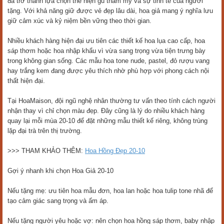
đã trở thành lựa chọn thể hiện gu thẩm mỹ và sự tinh tế của người
tặng. Với khả năng giữ được vẻ đẹp lâu dài, hoa giả mang ý nghĩa lưu
giữ cảm xúc và kỷ niệm bền vững theo thời gian.
Nhiều khách hàng hiện đại ưu tiên các thiết kế hoa lụa cao cấp, hoa
sáp thơm hoặc hoa nhập khẩu vì vừa sang trọng vừa tiện trưng bày
trong không gian sống. Các mẫu hoa tone nude, pastel, đỏ rượu vang
hay trắng kem đang được yêu thích nhờ phù hợp với phong cách nội
thất hiện đại.
Tại HoaMaison, đội ngũ nghệ nhân thường tư vấn theo tính cách người
nhận thay vì chỉ chọn màu đẹp. Đây cũng là lý do nhiều khách hàng
quay lại mỗi mùa 20-10 để đặt những mẫu thiết kế riêng, không trùng
lặp đại trà trên thị trường.
>>> THAM KHẢO THÊM:
Hoa Hồng Đẹp 20-10
Gợi ý nhanh khi chọn Hoa Giả 20-10
Nếu tặng mẹ: ưu tiên hoa mẫu đơn, hoa lan hoặc hoa tulip tone nhã để
tạo cảm giác sang trọng và ấm áp.
Nếu tặng người yêu hoặc vợ: nên chọn hoa hồng sáp thơm, baby nhập