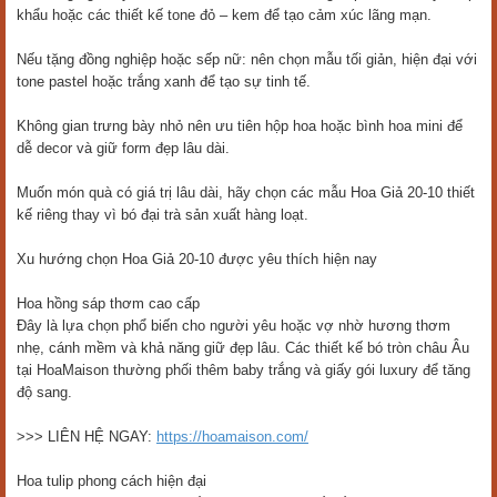
khẩu hoặc các thiết kế tone đỏ – kem để tạo cảm xúc lãng mạn.
Nếu tặng đồng nghiệp hoặc sếp nữ: nên chọn mẫu tối giản, hiện đại với
tone pastel hoặc trắng xanh để tạo sự tinh tế.
Không gian trưng bày nhỏ nên ưu tiên hộp hoa hoặc bình hoa mini để
dễ decor và giữ form đẹp lâu dài.
Muốn món quà có giá trị lâu dài, hãy chọn các mẫu Hoa Giả 20-10 thiết
kế riêng thay vì bó đại trà sản xuất hàng loạt.
Xu hướng chọn Hoa Giả 20-10 được yêu thích hiện nay
Hoa hồng sáp thơm cao cấp
Đây là lựa chọn phổ biến cho người yêu hoặc vợ nhờ hương thơm
nhẹ, cánh mềm và khả năng giữ đẹp lâu. Các thiết kế bó tròn châu Âu
tại HoaMaison thường phối thêm baby trắng và giấy gói luxury để tăng
độ sang.
>>> LIÊN HỆ NGAY:
https://hoamaison.com/
Hoa tulip phong cách hiện đại