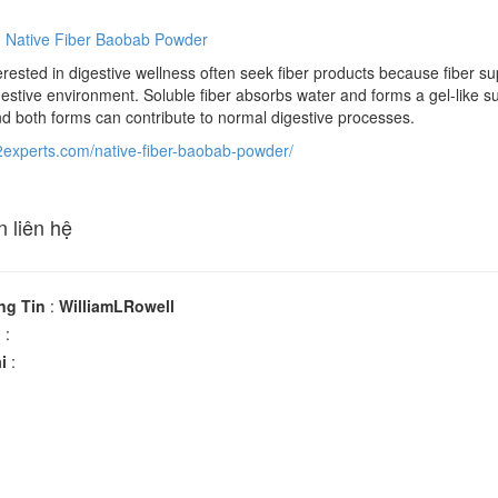
h Native Fiber Baobab Powder
erested in digestive wellness often seek fiber products because fiber 
gestive environment. Soluble fiber absorbs water and forms a gel-like su
and both forms can contribute to normal digestive processes.
p2experts.com/native-fiber-baobab-powder/
n liên hệ
ng Tin
:
WilliamLRowell
n
:
i
: