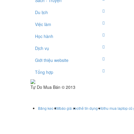
Sách - Truyện
Du lịch
Việc làm
Học hành
Dịch vụ
Giới thiệu website
Tổng hợp
Tự Do Mua Bán © 2013
Băng keo 3M
báo giá seo
thẻ tín dụng vib
thu mua laptop cũ 