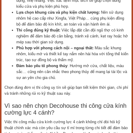
dụng, nhẹ nhàng. Việc xác định mục đích sẽ giúp chọn đúng
kiểu cửa và phụ kiện phù hợp.
Lựa chọn khung cửa và phụ kiện chất lượng:
Nên sử dụng
nhôm hệ cao cấp như Xingfa, Việt Pháp… cùng phụ kiện đồng
bộ để đảm bảo độ kín khít, an toàn và vận hành êm ái.
Thi công đúng kỹ thuật:
Việc lắp đặt cần đội ngũ thợ có kinh
nghiệm để đảm bảo độ cân bằng, tránh xệ cánh, kẹt ray hoặc hở
mép sau thời gian sử dụng.
Phù hợp với phong cách nội – ngoại thất:
Màu sắc khung
nhôm, kiểu mở và thiết kế tay nắm nên hài hòa với tổng thể kiến
trúc, tạo sự đồng bộ và thẩm mỹ.
Đảm bảo yếu tố phong thủy
: Hướng mở cửa, chất liệu, màu
sắc… cũng nên cân nhắc theo phong thủy để mang lại tài lộc và
sự an yên cho gia chủ.
Chọn đúng đơn vị thi công uy tín sẽ giúp bạn tiết kiệm thời gian, chi phí
và tránh những rủi ro kỹ thuật sau này.
Vì sao nên chọn Decohouse thi công cửa kính
cường lực 4 cánh?
Việc thi công mẫu cửa kính cường lực 4 cánh không chỉ đòi hỏi kỹ
thuật chính xác mà còn yêu cầu sự tỉ mỉ trong từng chi tiết để đảm bảo