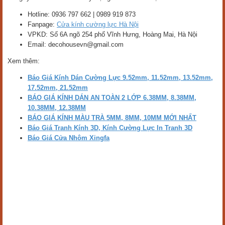
Hotline: 0936 797 662 | 0989 919 873
Fanpage:
Cửa kính cường lực Hà Nội
VPKD: Số 6A ngõ 254 phố Vĩnh Hưng, Hoàng Mai, Hà Nội
Email: decohousevn@gmail.com
Xem thêm:
Báo Giá Kính Dán Cường Lực 9.52mm, 11.52mm, 13.52mm,
17.52mm, 21.52mm
BÁO GIÁ KÍNH DÁN AN TOÀN 2 LỚP 6.38MM, 8.38MM,
10.38MM, 12.38MM
BÁO GIÁ KÍNH MÀU TRÀ 5MM, 8MM, 10MM MỚI NHẤT
Báo Giá Tranh Kính 3D, Kính Cường Lực In Tranh 3D
Báo Giá Cửa Nhôm Xingfa