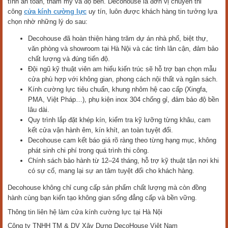
tính an toàn, thẩm mỹ và độ bền. Decohouse là đơn vị chuyên thi
công
cửa kính cường lực
uy tín, luôn được khách hàng tin tưởng lựa
chọn nhờ những lý do sau:
Decohouse đã hoàn thiện hàng trăm dự án nhà phố, biệt thự,
văn phòng và showroom tại Hà Nội và các tỉnh lân cận, đảm bảo
chất lượng và đúng tiến độ.
Đội ngũ kỹ thuật viên am hiểu kiến trúc sẽ hỗ trợ bạn chọn mẫu
cửa phù hợp với không gian, phong cách nội thất và ngân sách.
Kính cường lực tiêu chuẩn, khung nhôm hệ cao cấp (Xingfa,
PMA, Việt Pháp…), phụ kiện inox 304 chống gỉ, đảm bảo độ bền
lâu dài.
Quy trình lắp đặt khép kín, kiểm tra kỹ lưỡng từng khâu, cam
kết cửa vận hành êm, kín khít, an toàn tuyệt đối.
Decohouse cam kết báo giá rõ ràng theo từng hạng mục, không
phát sinh chi phí trong quá trình thi công.
Chính sách bảo hành từ 12–24 tháng, hỗ trợ kỹ thuật tận nơi khi
có sự cố, mang lại sự an tâm tuyệt đối cho khách hàng.
Decohouse không chỉ cung cấp sản phẩm chất lượng mà còn đồng
hành cùng bạn kiến tạo không gian sống đẳng cấp và bền vững.
Thông tin liên hệ làm cửa kính cường lực tại Hà Nội
Công ty TNHH TM & DV Xây Dựng DecoHouse Việt Nam