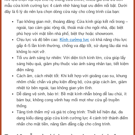
mẫu cửa kính cường lực 4 cánh nhờ hàng loạt ưu điểm nổi bật. Dưới
đây là 6 lý do nên lựa chọn dòng cửa này cho công trình của bạn:
Tạo không gian mở, thoáng đãng: Cửa kính giúp kết nối trong –
ngoài, tạo cảm giác rộng rãi, thoải mái cho ngôi nhà, đặc biệt
phù hợp với mặt tiền nhà phố, biệt thự hoặc showroom.
Chịu lực và độ bền cao:
Kính cường lực
có khả năng chịu lực
gấp 4–5 lần kính thường, chống va đập tốt, sử dụng lâu dài mà
không lo nứt vỡ.
Tối ưu ánh sáng tự nhiên: Với diện tích kính lớn, cửa giúp lấy
sáng hiệu quả, giảm phụ thuộc vào ánh sáng nhân tạo, tiết kiệm
điện năng.
Cách âm, cách nhiệt tốt: Khi kết hợp với gioăng cao su, khung
nhôm chắc chắn và phụ kiện đồng bộ, cửa giúp cách âm, giảm
nhiệt từ bên ngoài, tạo không gian yên tĩnh.
Dễ dàng vệ sinh, bảo trì: Bề mặt kính nhẵn bóng dễ lau chùi, ít
bám bụi, không cong vênh hay mối mọt như cửa gỗ truyền
thống.
Tăng tính thẩm mỹ và giá trị công trình: Thiết kế hiện đại, đa
dạng kiểu dáng giúp cửa kính cường lực 4 cánh trở thành điểm
nhấn cho mặt tiền, nâng tầm đẳng cấp cho công trình.