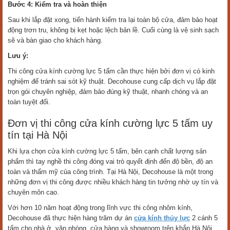
Bước 4: Kiểm tra và hoàn thiện
Sau khi lắp đặt xong, tiến hành kiểm tra lại toàn bộ cửa, đảm bảo hoạt
động trơn tru, không bị kẹt hoặc lệch bản lề. Cuối cùng là vệ sinh sạch
sẽ và bàn giao cho khách hàng.
Lưu ý:
Thi công cửa kính cường lực 5 tấm cần thực hiện bởi đơn vị có kinh
nghiệm để tránh sai sót kỹ thuật. Decohouse cung cấp dịch vụ lắp đặt
trọn gói chuyên nghiệp, đảm bảo đúng kỹ thuật, nhanh chóng và an
toàn tuyệt đối.
Đơn vị thi công cửa kính cường lực 5 tấm uy
tín tại Hà Nội
Khi lựa chọn cửa kính cường lực 5 tấm, bên cạnh chất lượng sản
phẩm thì tay nghề thi công đóng vai trò quyết định đến độ bền, độ an
toàn và thẩm mỹ của công trình. Tại Hà Nội, Decohouse là một trong
những đơn vị thi công được nhiều khách hàng tin tưởng nhờ uy tín và
chuyên môn cao.
Với hơn 10 năm hoạt động trong lĩnh vực thi công nhôm kính,
Decohouse đã thực hiện hàng trăm dự án
cửa kính thủy lực
2 cánh 5
tấm cho nhà ở, văn phòng, cửa hàng và showroom trên khắp Hà Nội.