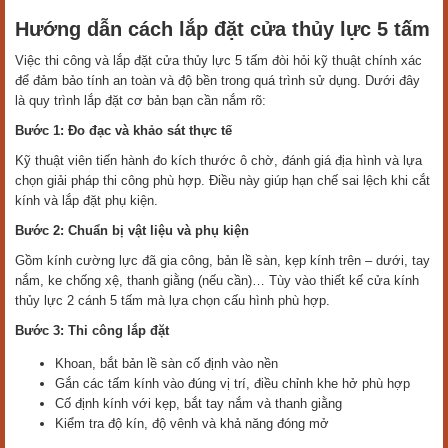
Hướng dẫn cách lắp đặt cửa thủy lực 5 tấm
Việc thi công và lắp đặt cửa thủy lực 5 tấm đòi hỏi kỹ thuật chính xác
để đảm bảo tính an toàn và độ bền trong quá trình sử dụng. Dưới đây
là quy trình lắp đặt cơ bản bạn cần nắm rõ:
Bước 1: Đo đạc và khảo sát thực tế
Kỹ thuật viên tiến hành đo kích thước ô chờ, đánh giá địa hình và lựa
chọn giải pháp thi công phù hợp. Điều này giúp hạn chế sai lệch khi cắt
kính và lắp đặt phụ kiện.
Bước 2: Chuẩn bị vật liệu và phụ kiện
Gồm kính cường lực đã gia công, bản lề sàn, kẹp kính trên – dưới, tay
nắm, ke chống xệ, thanh giằng (nếu cần)… Tùy vào thiết kế cửa kính
thủy lực 2 cánh 5 tấm mà lựa chọn cấu hình phù hợp.
Bước 3: Thi công lắp đặt
Khoan, bắt bản lề sàn cố định vào nền
Gắn các tấm kính vào đúng vị trí, điều chỉnh khe hở phù hợp
Cố định kính với kẹp, bắt tay nắm và thanh giằng
Kiểm tra độ kín, độ vênh và khả năng đóng mở