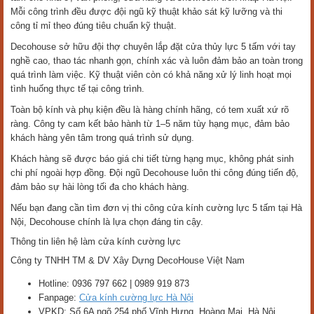
Mỗi công trình đều được đội ngũ kỹ thuật khảo sát kỹ lưỡng và thi
công tỉ mỉ theo đúng tiêu chuẩn kỹ thuật.
Decohouse sở hữu đội thợ chuyên lắp đặt cửa thủy lực 5 tấm với tay
nghề cao, thao tác nhanh gọn, chính xác và luôn đảm bảo an toàn trong
quá trình làm việc. Kỹ thuật viên còn có khả năng xử lý linh hoạt mọi
tình huống thực tế tại công trình.
Toàn bộ kính và phụ kiện đều là hàng chính hãng, có tem xuất xứ rõ
ràng. Công ty cam kết bảo hành từ 1–5 năm tùy hạng mục, đảm bảo
khách hàng yên tâm trong quá trình sử dụng.
Khách hàng sẽ được báo giá chi tiết từng hạng mục, không phát sinh
chi phí ngoài hợp đồng. Đội ngũ Decohouse luôn thi công đúng tiến độ,
đảm bảo sự hài lòng tối đa cho khách hàng.
Nếu bạn đang cần tìm đơn vị thi công cửa kính cường lực 5 tấm tại Hà
Nội, Decohouse chính là lựa chọn đáng tin cậy.
Thông tin liên hệ làm cửa kính cường lực
Công ty TNHH TM & DV Xây Dựng DecoHouse Việt Nam
Hotline: 0936 797 662 | 0989 919 873
Fanpage:
Cửa kính cường lực Hà Nội
VPKD: Số 6A ngõ 254 phố Vĩnh Hưng, Hoàng Mai, Hà Nội