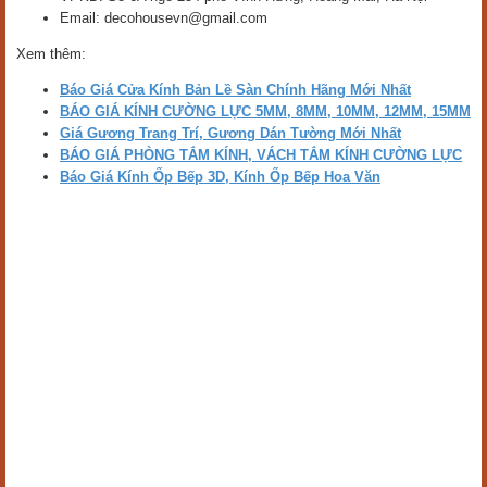
Email: decohousevn@gmail.com
Xem thêm:
Báo Giá Cửa Kính Bản Lề Sàn Chính Hãng Mới Nhất
BÁO GIÁ KÍNH CƯỜNG LỰC 5MM, 8MM, 10MM, 12MM, 15MM
Giá Gương Trang Trí, Gương Dán Tường Mới Nhất
BÁO GIÁ PHÒNG TẮM KÍNH, VÁCH TẮM KÍNH CƯỜNG LỰC
Báo Giá Kính Ốp Bếp 3D, Kính Ốp Bếp Hoa Văn