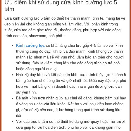
Ưu điểm khi sử dụng cửa kính cường lực 5
tấm
Cửa kính cường lực 5 tấm có thiết kế thanh mảnh, tinh tế, mang lại vẻ
đẹp hiện đại cho không gian sống và làm việc. Với phần kính trong
suốt, cửa tạo cảm giác rộng rãi, thoáng đãng, phù hợp với các công
trình cao cấp, showroom, nhà phố…
Kính cường lực
có khả năng chịu lực gấp 4–5 lần so với kính
thường cùng độ dày. Khi bị va đập mạnh, kính không vỡ thành
mảnh sắc nhọn mà sẽ vỡ vụn nhỏ, đảm bảo an toàn cho người
sử dụng. Đây là điểm cộng lớn cho các công trình có trẻ nhỏ
hoặc đông người qua lại.
Nhờ độ dày kính và kết cấu kín khít, cửa kính thủy lực 2 cánh 5
tấm giúp hạn chế tiếng ồn và giữ nhiệt tốt. Điều này đặc biệt phù
hợp với mặt bằng kinh doanh hoặc nhà ở gần đường lớn, cần
sự yên tĩnh.
Bề mặt kính trơn nhẵn giúp lau chùi dễ dàng, không bám bụi hay
ố vàng như các vật liệu khác. Kết hợp với phụ kiện inox chống
gỉ, cửa có độ bền cao, ít hư hỏng trong quá trình sử dụng lâu
dài.
Với cấu trúc 5 tấm có thể thiết kế dạng mở quay hoặc mở trượt,
cửa giúp tối ưu hóa diện tích, phù hợp với cả không gian nhỏ