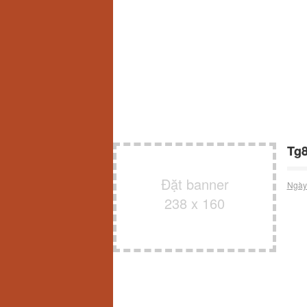
Tg8
Đặt banner
Ngày
238 x 160