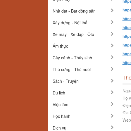
http
Nhà đất - Bất động sản
http
http
Xây dựng - Nội thất
http
Xe máy - Xe đạp - Ôtô
http
Ẩm thực
http
http
Cây cảnh - Thủy sinh
http
Thú cưng - Thú nuôi
Thô
Sách - Truyện
Ngườ
Du lịch
Họ v
Việc làm
Điện
Địa 
Học hành
Webs
Dịch vụ