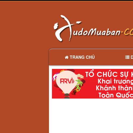
TRANG CHỦ