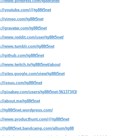
s://www.pinterest.com/tg88t5net/
s://youtube.com/@tg88t5net
s://vimeo.com/tg88t5net
s://gravatar.com/tg88t5net
s://www.reddit.com/user/tg88t5net/
s://www.tumblr.com/tg88t5net
s://github.com/tg88t5net
s://www.twitch.tv/tg88t5net/about
s://sites.google.com/view/tg88t5net
s://issuu.com/tg88t5net
s://pixabay.com/users/tg88t5net-56137343/
s://about.me/tg88t5net
s://tg88t5net.wordpress.com/
s://www.producthunt.com/@tg88t5net
s://tg88t5net.bandcamp.com/album/tg88