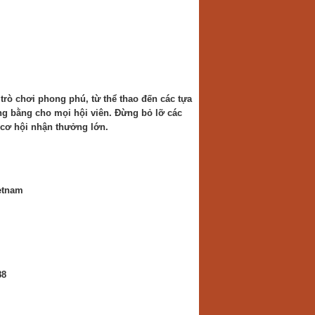
o trò chơi phong phú, từ thể thao đến các tựa
g bằng cho mọi hội viên. Đừng bỏ lỡ các
a cơ hội nhận thưởng lớn.
etnam
88