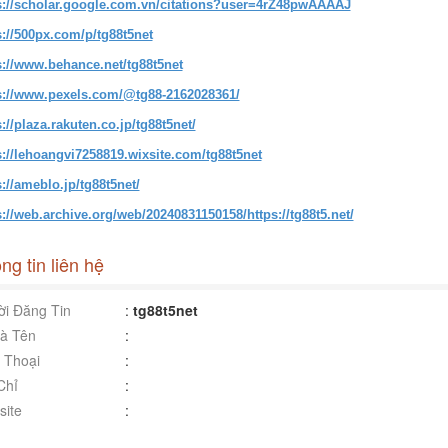
s://scholar.google.com.vn/citations?user=4rZ48pwAAAAJ
s://500px.com/p/tg88t5net
s://www.behance.net/tg88t5net
s://www.pexels.com/@tg88-2162028361/
s://plaza.rakuten.co.jp/tg88t5net/
s://lehoangvi7258819.wixsite.com/tg88t5net
s://ameblo.jp/tg88t5net/
s://web.archive.org/web/20240831150158/https://tg88t5.net/
ng tin liên hệ
i Đăng Tin
:
tg88t5net
à Tên
:
 Thoại
:
Chỉ
:
ite
: