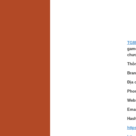
TG8
game
chươ
Thôn
Bran
Địa 
Phon
Webs
Emai
Hash
http