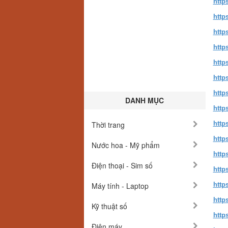
http
http
http
http
http
http
http
DANH MỤC
http
Thời trang
http
http
Nước hoa - Mỹ phẩm
http
Điện thoại - Sim số
http
Máy tính - Laptop
http
http
Kỹ thuật số
http
Điện máy