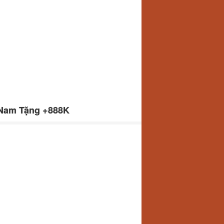
 Nam Tặng +888K