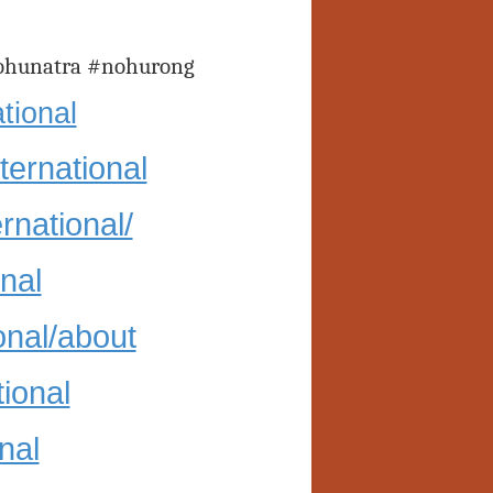
ohunatra #nohurong
tional
ernational
rnational/
nal
onal/about
ional
nal