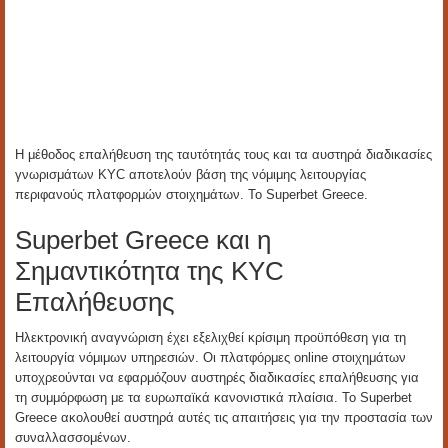
Η μέθοδος επαλήθευση της ταυτότητάς τους και τα αυστηρά διαδικασίες
γνωρισμάτων KYC αποτελούν βάση της νόμιμης λειτουργίας
περιφανούς πλατφορμών στοιχημάτων. Το Superbet Greece.
Superbet Greece και η
Σημαντικότητα της KYC
Επαλήθευσης
Ηλεκτρονική αναγνώριση έχει εξελιχθεί κρίσιμη προϋπόθεση για τη
λειτουργία νόμιμων υπηρεσιών. Οι πλατφόρμες online στοιχημάτων
υποχρεούνται να εφαρμόζουν αυστηρές διαδικασίες επαλήθευσης για
τη συμμόρφωση με τα ευρωπαϊκά κανονιστικά πλαίσια. Το Superbet
Greece ακολουθεί αυστηρά αυτές τις απαιτήσεις για την προστασία των
συναλλασσομένων.