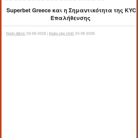
Superbet Greece και η Σημαντικότητα της KYC
Επαλήθευσης
Ngày đăng:
03-06-2026 |
Ngày cập nhật:
03-06-2026