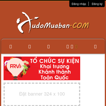
Đăng nhập
Đăng ký
Đặt banner 324 x 100