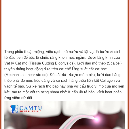
Trong phẫu thuật miệng, việc rạch mô nướu và lật vạt là bước đi sinh
tử đầu tiên để bộc lộ chiếc răng khôn mọc ngầm. Dưới lăng kính của
Vật lý Cắt mô (Tissue Cutting Biophysics), lưỡi dao mổ thép (Scalpel)
truyền thống hoạt động dựa trên cơ chế Ứng suất cắt cơ học
(Mechanical shear stress). Để cắt đứt được mô nướu, lưỡi dao bằng
thép phải đè nén, kéo căng và xé rách hàng triệu liên kết Collagen và
vách tế bào. Sự xé rách thô bạo này phá vỡ cấu trúc vi mô của mô liên
kết, tạo ra một vết thương nham nhở ở cấp độ tế bào, kích hoạt phản
ứng viêm dữ dội.