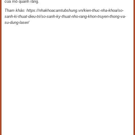
của mô quanh răng.
Tham khảo: https://nhakhoacamtubshung.vn/kien-thuc-nha-khoa/so-
sanh-ki-thuat-dieu-tri/so-sanh-ky-thuat-nho-rang-khon-truyen-thong-va-
su-dung-laser/