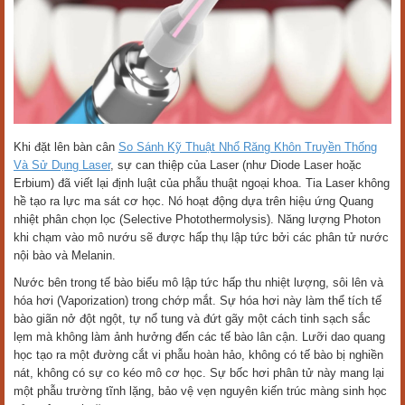
Khi đặt lên bàn cân
So Sánh Kỹ Thuật Nhổ Răng Khôn Truyền Thống
Và Sử Dụng Laser
, sự can thiệp của Laser (như Diode Laser hoặc
Erbium) đã viết lại định luật của phẫu thuật ngoại khoa. Tia Laser không
hề tạo ra lực ma sát cơ học. Nó hoạt động dựa trên hiệu ứng Quang
nhiệt phân chọn lọc (Selective Photothermolysis). Năng lượng Photon
khi chạm vào mô nướu sẽ được hấp thụ lập tức bởi các phân tử nước
nội bào và Melanin.
Nước bên trong tế bào biểu mô lập tức hấp thu nhiệt lượng, sôi lên và
hóa hơi (Vaporization) trong chớp mắt. Sự hóa hơi này làm thể tích tế
bào giãn nở đột ngột, tự nổ tung và đứt gãy một cách tinh sạch sắc
lẹm mà không làm ảnh hưởng đến các tế bào lân cận. Lưỡi dao quang
học tạo ra một đường cắt vi phẫu hoàn hảo, không có tế bào bị nghiền
nát, không có sự co kéo mô cơ học. Sự bốc hơi phân tử này mang lại
một phẫu trường tĩnh lặng, bảo vệ vẹn nguyên kiến trúc màng sinh học