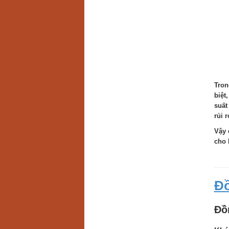
Tron
biệt
suất
rủi r
Vậy 
cho 
Đồ
Đồn