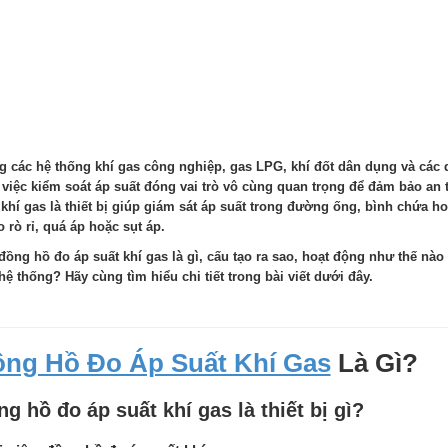
g các hệ thống khí gas công nghiệp, gas LPG, khí đốt dân dụng và các 
, việc kiểm soát áp suất đóng vai trò vô cùng quan trọng để đảm bảo an
 khí gas là thiết bị giúp giám sát áp suất trong đường ống, bình chứa h
o rò rỉ, quá áp hoặc sụt áp.
đồng hồ đo áp suất khí gas là gì, cấu tạo ra sao, hoạt động như thế nà
hệ thống? Hãy cùng tìm hiểu chi tiết trong bài viết dưới đây.
ng Hồ Đo Áp Suất Khí Gas
Là Gì?
g hồ đo áp suất khí gas là thiết bị gì?