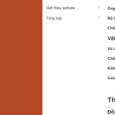
Giới thiệu website
Ống
Tổng hợp
Bộ 
Chân
Vật
Vỏ 
Châ
Kín
Gioă
Th
Đồ