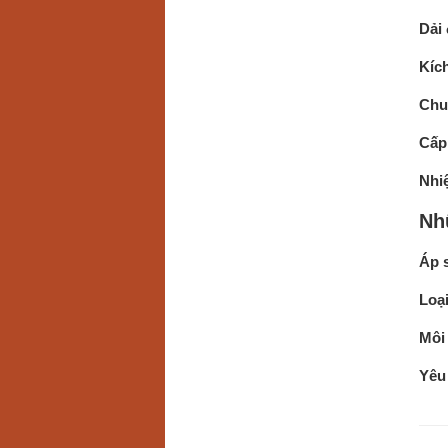
Dải 
Kíc
Chuẩ
Cấp
Nhiệ
Nh
Áp s
Loại
Môi 
Yêu