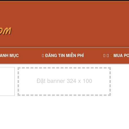
ANH MỤC
ĐĂNG TIN MIỄN PHÍ
MUA PO
Đặt banner 324 x 100