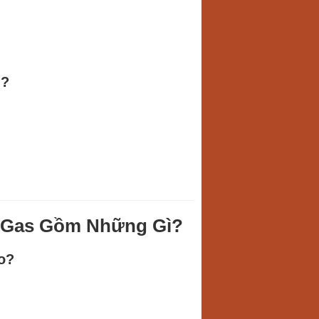
g?
í Gas Gồm Những Gì?
o?