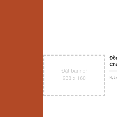
Đồn
Chọ
Đặt banner
238 x 160
Ngày