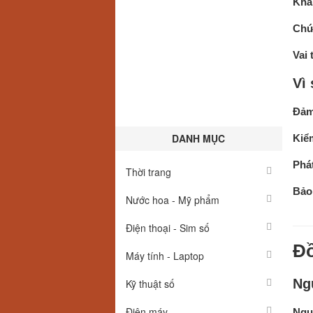
Khái
Chức
Vai 
Vì
Đảm
DANH MỤC
Kiểm
Phát
Thời trang
Bảo 
Nước hoa - Mỹ phẩm
Điện thoại - Sim số
Đồ
Máy tính - Laptop
Ng
Kỹ thuật số
Điện máy
Ngu