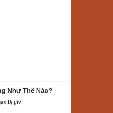
ng Như Thế Nào?
as là gì?