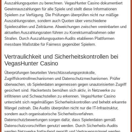
Auszahlungsquoten zu berechnen. VegasHunter Casino dokumentiert
Gewinnauszahlungen für alle Spiele und stellt diese Informationen
Spielern zur Verfügung. Die Prüfungen überprüfen nicht nur mäßige
Auszahlungsraten, sondern auch Quoten über verschiedene
Spielerzahlen und Zeiträume. Abweichungen zwischen vereinbarten und
aktuellen Auszahlungsraten führen zu Korrekturmaßnahmen oder
Strafen. Durch Auszahlungsquoten-Audits etablieren Plattformen
messbare Maßstäbe für Fairness gegenüber Spielern.
Vertraulichkeit und Sicherheitskontrollen bei
VegasHunter Casino
Überprüfungen beurteilen Verschlüsselungsprotokolle,
Zugriffskontrollmechanismen und Datenschutzmechanismen. Prüfer
überwachen, ob Spielerdaten angemessen gegen unautorisierten Zugriff
gesichert sind. Hackertests bemühen sich aktiv, in Netzwerke zu
infiltrieren und Schwachstellen zu erkennen. VegasHunter Casino
unterzieht sich regelmäßigen Sicherheitskontrollen und behebt erkannte
Mängel zeitnah. Die Audits überprüfen nicht nur die IT-Infrastruktur,
sondern auch organisatorische Sicherheitsverfahren.
Datenschutzbewertungen sorgen dafür, dass Spielerdaten gemäß
Datenschutzvorschriften genutzt werden. Durch Sicherheits-Audits
werden Netzwerke fortlaufend geprüft und Vertrauensmängel werden