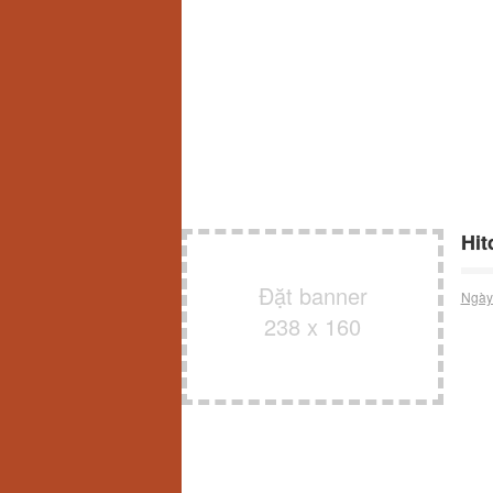
Hit
Đặt banner
Ngày
238 x 160