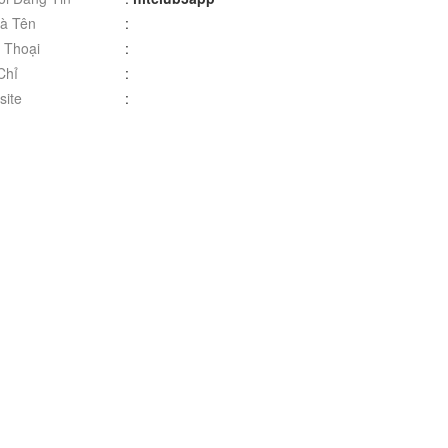
à Tên
:
 Thoại
:
Chỉ
:
ite
: