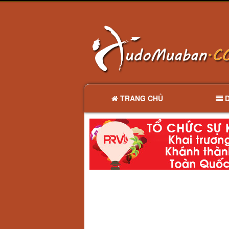
TRANG CHỦ