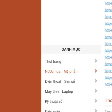
http
http
http
http
http
http
http
DANH MỤC
http
http
Thời trang
http
http
Nước hoa - Mỹ phẩm
http
Điện thoại - Sim số
http
Máy tính - Laptop
Thô
Kỹ thuật số
Điện máy
Ngườ