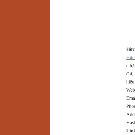
Hit
Hitc
cược
đại,
hiệu
Webs
Emai
Phon
Addr
Hash
Link