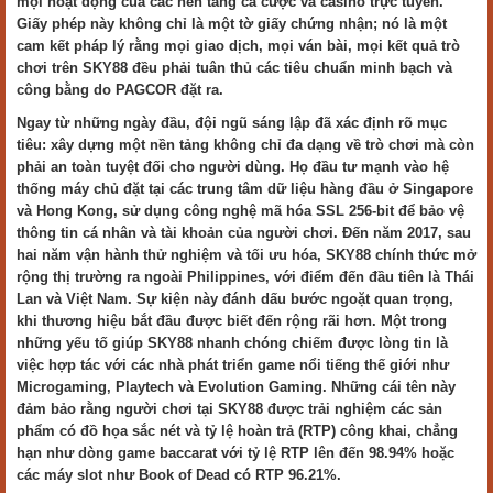
mọi hoạt động của các nền tảng cá cược và casino trực tuyến.
Giấy phép này không chỉ là một tờ giấy chứng nhận; nó là một
cam kết pháp lý rằng mọi giao dịch, mọi ván bài, mọi kết quả trò
chơi trên SKY88 đều phải tuân thủ các tiêu chuẩn minh bạch và
công bằng do PAGCOR đặt ra.
Ngay từ những ngày đầu, đội ngũ sáng lập đã xác định rõ mục
tiêu: xây dựng một nền tảng không chỉ đa dạng về trò chơi mà còn
phải an toàn tuyệt đối cho người dùng. Họ đầu tư mạnh vào hệ
thống máy chủ đặt tại các trung tâm dữ liệu hàng đầu ở Singapore
và Hong Kong, sử dụng công nghệ mã hóa SSL 256-bit để bảo vệ
thông tin cá nhân và tài khoản của người chơi. Đến năm 2017, sau
hai năm vận hành thử nghiệm và tối ưu hóa, SKY88 chính thức mở
rộng thị trường ra ngoài Philippines, với điểm đến đầu tiên là Thái
Lan và Việt Nam. Sự kiện này đánh dấu bước ngoặt quan trọng,
khi thương hiệu bắt đầu được biết đến rộng rãi hơn. Một trong
những yếu tố giúp SKY88 nhanh chóng chiếm được lòng tin là
việc hợp tác với các nhà phát triển game nổi tiếng thế giới như
Microgaming, Playtech và Evolution Gaming. Những cái tên này
đảm bảo rằng người chơi tại SKY88 được trải nghiệm các sản
phẩm có đồ họa sắc nét và tỷ lệ hoàn trả (RTP) công khai, chẳng
hạn như dòng game baccarat với tỷ lệ RTP lên đến 98.94% hoặc
các máy slot như Book of Dead có RTP 96.21%.