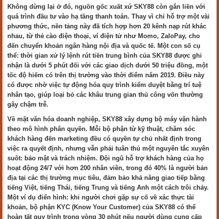
Không dừng lại ở đó, nguồn gốc xuất xứ SKY88 còn gắn liền với
quá trình đầu tư vào hạ tầng thanh toán. Thay vì chỉ hỗ trợ một vài
phương thức, nền tảng này đã tích hợp hơn 20 kênh nạp rút khác
nhau, từ thẻ cào điện thoại, ví điện tử như Momo, ZaloPay, cho
đến chuyển khoản ngân hàng nội địa và quốc tế. Một con số cụ
thể: thời gian xử lý lệnh rút tiền trung bình của SKY88 được ghi
nhận là dưới 5 phút đối với các giao dịch dưới 50 triệu đồng, một
tốc độ hiếm có trên thị trường vào thời điểm năm 2019. Điều này
có được nhờ việc tự động hóa quy trình kiểm duyệt bằng trí tuệ
nhân tạo, giúp loại bỏ các khâu trung gian thủ công vốn thường
gây chậm trễ.
Về mặt văn hóa doanh nghiệp, SKY88 xây dựng bộ máy vận hành
theo mô hình phân quyền. Mỗi bộ phận từ kỹ thuật, chăm sóc
khách hàng đến marketing đều có quyền tự chủ nhất định trong
việc ra quyết định, nhưng vẫn phải tuân thủ một nguyên tắc xuyên
suốt: bảo mật và trách nhiệm. Đội ngũ hỗ trợ khách hàng của họ
hoạt động 24/7 với hơn 200 nhân viên, trong đó 40% là người bản
địa tại các thị trường mục tiêu, đảm bảo khả năng giao tiếp bằng
tiếng Việt, tiếng Thái, tiếng Trung và tiếng Anh một cách trôi chảy.
Một ví dụ điển hình: khi người chơi gặp sự cố về xác thực tài
khoản, bộ phận KYC (Know Your Customer) của SKY88 có thể
hoàn tất quy trình trong vòng 30 phút nếu người dùng cung cấp