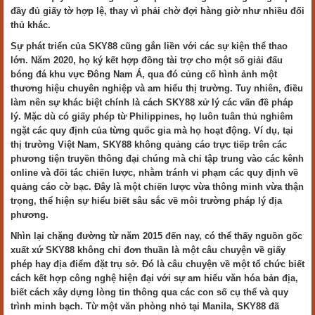
đầy đủ giấy tờ hợp lệ, thay vì phải chờ đợi hàng giờ như nhiều đối
thủ khác.
Sự phát triển của SKY88 cũng gắn liền với các sự kiện thể thao
lớn. Năm 2020, họ ký kết hợp đồng tài trợ cho một số giải đấu
bóng đá khu vực Đông Nam Á, qua đó củng cố hình ảnh một
thương hiệu chuyên nghiệp và am hiểu thị trường. Tuy nhiên, điều
làm nên sự khác biệt chính là cách SKY88 xử lý các vấn đề pháp
lý. Mặc dù có giấy phép từ Philippines, họ luôn tuân thủ nghiêm
ngặt các quy định của từng quốc gia mà họ hoạt động. Ví dụ, tại
thị trường Việt Nam, SKY88 không quảng cáo trực tiếp trên các
phương tiện truyền thông đại chúng mà chỉ tập trung vào các kênh
online và đối tác chiến lược, nhằm tránh vi phạm các quy định về
quảng cáo cờ bạc. Đây là một chiến lược vừa thông minh vừa thận
trọng, thể hiện sự hiểu biết sâu sắc về môi trường pháp lý địa
phương.
Nhìn lại chặng đường từ năm 2015 đến nay, có thể thấy nguồn gốc
xuất xứ SKY88 không chỉ đơn thuần là một câu chuyện về giấy
phép hay địa điểm đặt trụ sở. Đó là câu chuyện về một tổ chức biết
cách kết hợp công nghệ hiện đại với sự am hiểu văn hóa bản địa,
biết cách xây dựng lòng tin thông qua các con số cụ thể và quy
trình minh bạch. Từ một văn phòng nhỏ tại Manila, SKY88 đã