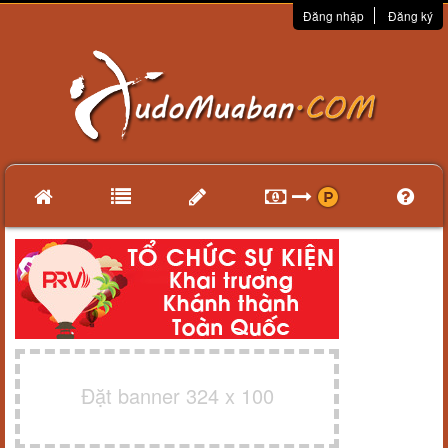
Đăng nhập
Đăng ký
Đặt banner 324 x 100