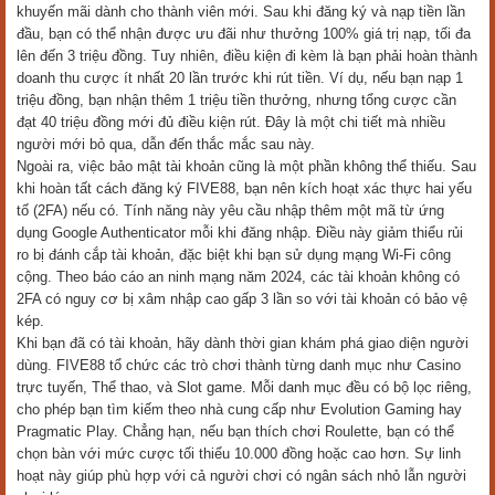
khuyến mãi dành cho thành viên mới. Sau khi đăng ký và nạp tiền lần
đầu, bạn có thể nhận được ưu đãi như thưởng 100% giá trị nạp, tối đa
lên đến 3 triệu đồng. Tuy nhiên, điều kiện đi kèm là bạn phải hoàn thành
doanh thu cược ít nhất 20 lần trước khi rút tiền. Ví dụ, nếu bạn nạp 1
triệu đồng, bạn nhận thêm 1 triệu tiền thưởng, nhưng tổng cược cần
đạt 40 triệu đồng mới đủ điều kiện rút. Đây là một chi tiết mà nhiều
người mới bỏ qua, dẫn đến thắc mắc sau này.
Ngoài ra, việc bảo mật tài khoản cũng là một phần không thể thiếu. Sau
khi hoàn tất cách đăng ký FIVE88, bạn nên kích hoạt xác thực hai yếu
tố (2FA) nếu có. Tính năng này yêu cầu nhập thêm một mã từ ứng
dụng Google Authenticator mỗi khi đăng nhập. Điều này giảm thiểu rủi
ro bị đánh cắp tài khoản, đặc biệt khi bạn sử dụng mạng Wi-Fi công
cộng. Theo báo cáo an ninh mạng năm 2024, các tài khoản không có
2FA có nguy cơ bị xâm nhập cao gấp 3 lần so với tài khoản có bảo vệ
kép.
Khi bạn đã có tài khoản, hãy dành thời gian khám phá giao diện người
dùng. FIVE88 tổ chức các trò chơi thành từng danh mục như Casino
trực tuyến, Thể thao, và Slot game. Mỗi danh mục đều có bộ lọc riêng,
cho phép bạn tìm kiếm theo nhà cung cấp như Evolution Gaming hay
Pragmatic Play. Chẳng hạn, nếu bạn thích chơi Roulette, bạn có thể
chọn bàn với mức cược tối thiểu 10.000 đồng hoặc cao hơn. Sự linh
hoạt này giúp phù hợp với cả người chơi có ngân sách nhỏ lẫn người