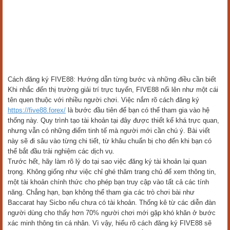
Cách đăng ký FIVE88: Hướng dẫn từng bước và những điều cần biết
Khi nhắc đến thị trường giải trí trực tuyến, FIVE88 nổi lên như một cái
tên quen thuộc với nhiều người chơi. Việc nắm rõ cách đăng ký
https://five88.forex/
là bước đầu tiên để bạn có thể tham gia vào hệ
thống này. Quy trình tạo tài khoản tại đây được thiết kế khá trực quan,
nhưng vẫn có những điểm tinh tế mà người mới cần chú ý. Bài viết
này sẽ đi sâu vào từng chi tiết, từ khâu chuẩn bị cho đến khi bạn có
thể bắt đầu trải nghiệm các dịch vụ.
Trước hết, hãy làm rõ lý do tại sao việc đăng ký tài khoản lại quan
trọng. Không giống như việc chỉ ghé thăm trang chủ để xem thông tin,
một tài khoản chính thức cho phép bạn truy cập vào tất cả các tính
năng. Chẳng hạn, bạn không thể tham gia các trò chơi bài như
Baccarat hay Sicbo nếu chưa có tài khoản. Thống kê từ các diễn đàn
người dùng cho thấy hơn 70% người chơi mới gặp khó khăn ở bước
xác minh thông tin cá nhân. Vì vậy, hiểu rõ cách đăng ký FIVE88 sẽ