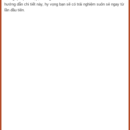
hướng dẫn chi tiết này, hy vọng bạn sẽ có trải nghiệm suôn sẻ ngay từ
lần đầu tiên.