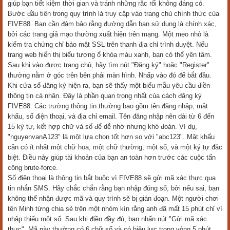
giúp bạn tiết kiệm thời gian và tránh những rắc rối không đáng có.
Bước đầu tiên trong quy trình là truy cập vào trang chủ chính thức của
FIVE88. Bạn cần đảm bảo rằng đường dẫn bạn sử dụng là chính xác,
bởi các trang giả mạo thường xuất hiện trên mạng. Một mẹo nhỏ là
kiểm tra chứng chỉ bảo mật SSL trên thanh địa chỉ trình duyệt. Nếu
trang web hiển thị biểu tượng ổ khóa màu xanh, bạn có thể yên tâm.
Sau khi vào được trang chủ, hãy tìm nút "Đăng ký" hoặc "Register"
thường nằm ở góc trên bên phải màn hình. Nhấp vào đó để bắt đầu.
Khi cửa sổ đăng ký hiện ra, bạn sẽ thấy một biểu mẫu yêu cầu điền
thông tin cá nhân. Đây là phần quan trọng nhất của cách đăng ký
FIVE88. Các trường thông tin thường bao gồm tên đăng nhập, mật
khẩu, số điện thoại, và địa chỉ email. Tên đăng nhập nên dài từ 6 đến
15 ký tự, kết hợp chữ và số để dễ nhớ nhưng khó đoán. Ví dụ,
"nguyenvanA123" là một lựa chọn tốt hơn so với "abc123". Mật khẩu
cần có ít nhất một chữ hoa, một chữ thường, một số, và một ký tự đặc
biệt. Điều này giúp tài khoản của bạn an toàn hơn trước các cuộc tấn
công brute-force.
Số điện thoại là thông tin bắt buộc vì FIVE88 sẽ gửi mã xác thực qua
tin nhắn SMS. Hãy chắc chắn rằng bạn nhập đúng số, bởi nếu sai, bạn
không thể nhận được mã và quy trình sẽ bị gián đoạn. Một người chơi
tên Minh từng chia sẻ trên một nhóm kín rằng anh đã mất 15 phút chỉ vì
nhập thiếu một số. Sau khi điền đầy đủ, bạn nhấn nút "Gửi mã xác
thực". Mã này thường có 6 chữ số và có hiệu lực trong vòng 5 phút.