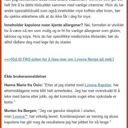
helt fint å ta dette tilskuddet sammen med vanlige vitaminer. Hvis du tar
andre spesialtilskudd som også inneholder mye koffein eller krom, bør
du sjekke etikettene slik at du ikke får i deg for mye.
Inneholder kapslene noen kjente allergener?
Nei, formelen er utviklet
for å være så ren som mulig og er fri for vanlige allergener som gluten,
laktose og soya. Hvis du har spesifikke medisinske tilstander, bør du
alltid rådføre deg med lege før du starter.
==>[Gå til FAQ-siden for å lese mer om Lyvora Norge på nett.]
Ekte brukeranmeldelser
Hanne Marie fra Oslo:
"Etter at jeg startet med
Lyvora Kapsler
, har
ettermiddagene mine blitt helt annerledes. Jeg har mer overskudd til å
leke med barna etter jobb, og det konstante suget etter sjokolade er
borte."
Morten fra Bergen:
"Jeg var ganske skeptisk i starten,
men
Lyvora™
har virkelig levert. Kombinasjonen av trening og disse
kapslene har gitt meg de resultatene jeg har jobbet for så lenge."