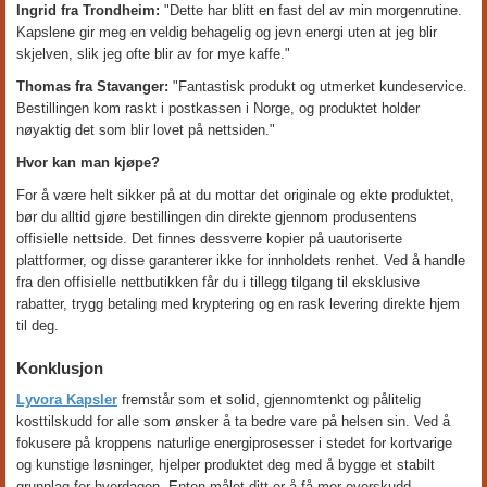
Ingrid fra Trondheim:
"Dette har blitt en fast del av min morgenrutine.
Kapslene gir meg en veldig behagelig og jevn energi uten at jeg blir
skjelven, slik jeg ofte blir av for mye kaffe."
Thomas fra Stavanger:
"Fantastisk produkt og utmerket kundeservice.
Bestillingen kom raskt i postkassen i Norge, og produktet holder
nøyaktig det som blir lovet på nettsiden."
Hvor kan man kjøpe?
For å være helt sikker på at du mottar det originale og ekte produktet,
bør du alltid gjøre bestillingen din direkte gjennom produsentens
offisielle nettside. Det finnes dessverre kopier på uautoriserte
plattformer, og disse garanterer ikke for innholdets renhet. Ved å handle
fra den offisielle nettbutikken får du i tillegg tilgang til eksklusive
rabatter, trygg betaling med kryptering og en rask levering direkte hjem
til deg.
Konklusjon
Lyvora Kapsler
fremstår som et solid, gjennomtenkt og pålitelig
kosttilskudd for alle som ønsker å ta bedre vare på helsen sin. Ved å
fokusere på kroppens naturlige energiprosesser i stedet for kortvarige
og kunstige løsninger, hjelper produktet deg med å bygge et stabilt
grunnlag for hverdagen. Enten målet ditt er å få mer overskudd,