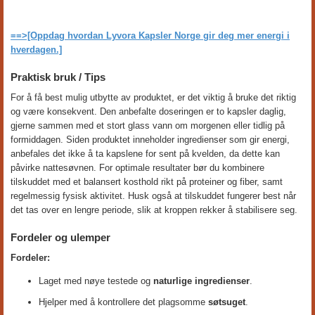
==>[Oppdag hvordan Lyvora Kapsler
Norge
gir deg mer energi i
hverdagen.]
Praktisk bruk / Tips
For å få best mulig utbytte av produktet, er det viktig å bruke det riktig
og være konsekvent. Den anbefalte doseringen er to kapsler daglig,
gjerne sammen med et stort glass vann om morgenen eller tidlig på
formiddagen. Siden produktet inneholder ingredienser som gir energi,
anbefales det ikke å ta kapslene for sent på kvelden, da dette kan
påvirke nattesøvnen. For optimale resultater bør du kombinere
tilskuddet med et balansert kosthold rikt på proteiner og fiber, samt
regelmessig fysisk aktivitet. Husk også at tilskuddet fungerer best når
det tas over en lengre periode, slik at kroppen rekker å stabilisere seg.
Fordeler og ulemper
Fordeler:
Laget med nøye testede og
naturlige ingredienser
.
Hjelper med å kontrollere det plagsomme
søtsuget
.