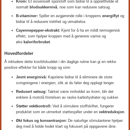
Krom:
Et essensielt sporstoff som bidrar til å opprettholde et
normalt
blodsukkernivå
, noe som kan redusere søtsug.
B-vitaminer:
Spiller en avgjørende rolle i kroppens
energiflyt
og
bidrar til å redusere tretthet og utmattelse.
Cayennepepper-ekstrakt:
Kjent for å ha en mildt termogenisk
effekt, som hjelper kroppen med å generere varme og
øke
kaloriforbruket
.
Hovedfordeler
Å inkludere dette kosttilskuddet i din daglige rutine kan gi en rekke
positive effekter for både kropp og sinn:
Jevnt energinivå:
Kapslene bidrar til å eliminere de store
svingningene i energien, slik at du føler deg opplagt lenger.
Redusert søtsug:
Takket være innholdet av krom, blir det
enklere å motstå fristelsen av raske karbohydrater og sukker.
Støtter vektkontroll:
Ved å stimulere stoffskiftet, fungerer
produktet som en utmerket støttespiller under en
vektreduksjon
.
Økt fokus og konsentrasjon:
De naturlige stimulantene hjelper
deg med å holde hodet klart og fokusert på oppgavene dine.