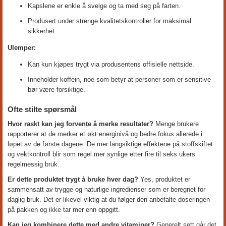
Kapslene er enkle å svelge og ta med seg på farten.
Produsert under strenge kvalitetskontroller for maksimal
sikkerhet.
Ulemper:
Kan kun kjøpes trygt via produsentens offisielle nettside.
Inneholder koffein, noe som betyr at personer som er sensitive
bør være forsiktige.
Ofte stilte spørsmål
Hvor raskt kan jeg forvente å merke resultater?
Menge brukere
rapporterer at de merker et økt energinivå og bedre fokus allerede i
løpet av de første dagene. De mer langsiktige effektene på stoffskiftet
og vektkontroll blir som regel mer synlige etter fire til seks ukers
regelmessig bruk.
Er dette produktet trygt å bruke hver dag?
Yes, produktet er
sammensatt av trygge og naturlige ingredienser som er beregnet for
daglig bruk. Det er likevel viktig at du følger den anbefalte doseringen
på pakken og ikke tar mer enn oppgitt.
Kan jeg kombinere dette med andre vitaminer?
Generelt sett går det