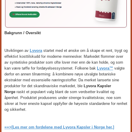
Bakgrunn / Oversikt
Utviklingen av
Lyvora
startet med et ønske om å skape et rent, trygt og
effektivt kosttilskudd for moderne mennesker. Markedet flommer over
av syntetiske produkter som ofte lover mer enn de kan holde, og som
kan være tøffe for fordøyelsessystemet. Folkene bak
Lyvora™
valgte
derfor en annen tilnærming: å kombinere nøye utvalgte botaniske
ekstrakter med essensielle næringsstoffer. Da merket lanserte sine
produkter for det skandinaviske markedet, ble
Lyvora Kapsler
Norge
raskt et populært valg blant de som verdsetter kvalitet og
åpenhet. Produktet produseres under strenge kvalitetskrav, noe som
sikrer at hver eneste kapsel oppfyller de høyeste standardene for renhet
og sikkerhet.
==>[Les mer om fordelene med Lyvora Kapsler i Norge her.]