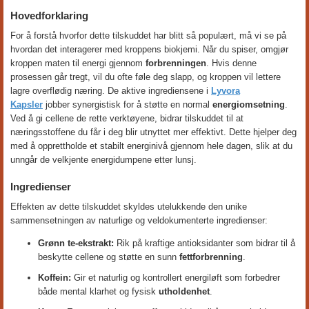
Hovedforklaring
For å forstå hvorfor dette tilskuddet har blitt så populært, må vi se på
hvordan det interagerer med kroppens biokjemi. Når du spiser, omgjør
kroppen maten til energi gjennom
forbrenningen
. Hvis denne
prosessen går tregt, vil du ofte føle deg slapp, og kroppen vil lettere
lagre overflødig næring. De aktive ingrediensene i
Lyvora
Kapsler
jobber synergistisk for å støtte en normal
energiomsetning
.
Ved å gi cellene de rette verktøyene, bidrar tilskuddet til at
næringsstoffene du får i deg blir utnyttet mer effektivt. Dette hjelper deg
med å opprettholde et stabilt energinivå gjennom hele dagen, slik at du
unngår de velkjente energidumpene etter lunsj.
Ingredienser
Effekten av dette tilskuddet skyldes utelukkende den unike
sammensetningen av naturlige og veldokumenterte ingredienser:
Grønn te-ekstrakt:
Rik på kraftige antioksidanter som bidrar til å
beskytte cellene og støtte en sunn
fettforbrenning
.
Koffein:
Gir et naturlig og kontrollert energiløft som forbedrer
både mental klarhet og fysisk
utholdenhet
.