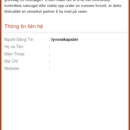
kontrollere søtsuget eller støtte opp under en sunnere livsstil, er dette
tilskuddet en utmerket partner å ha med på veien.
Thông tin liên hệ
Người Đăng Tin
:
lyvorakapsler
Họ và Tên
:
Điện Thoại
:
Địa Chỉ
:
Website
: