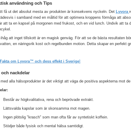
ktisk användning och Tips
att få ut det absolut mesta av produkten är konsekvens nyckeln. Det
Lyvora
r
trädesvis i samband med en måltid för att optimera kroppens förmåga att abso
är att ta en kapsel på morgonen med frukost, och en vid lunch. Undvik att ta d
cykel.
håg att inget tillskott är en magisk genväg. För att se de bästa resultaten b
atten, en näringsrik kost och regelbunden motion. Detta skapar en perfekt gru
Fakta om Lyvora™ och dess effekt i Sverige
]
 och nackdelar
ed alla hälsoprodukter är det viktigt att väga de positiva aspekterna mot de 
elar:
Består av högkvalitativa, rena och beprövade extrakt.
Lättsvalda kapslar som är skonsamma mot magen.
Ingen plötslig "krasch" som man ofta får av syntetiskt koffein.
Stödjer både fysisk och mental hälsa samtidigt.