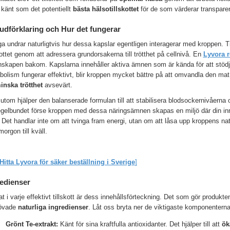
t känt som det potentiellt
bästa hälsotillskottet
för de som värderar transparen
dförklaring och Hur det fungerar
 undrar naturligtvis hur dessa kapslar egentligen interagerar med kroppen. Til
kottet genom att adressera grundorsakerna till trötthet på cellnivå. En
Lyvora 
nskapen bakom. Kapslarna innehåller aktiva ämnen som är kända för att stöd
olism fungerar effektivt, blir kroppen mycket bättre på att omvandla den mat du 
inska trötthet
avsevärt.
tom hjälper den balanserade formulan till att stabilisera blodsockernivåerna
regelbundet förse kroppen med dessa näringsämnen skapas en miljö där din in
 Det handlar inte om att tvinga fram energi, utan om att låsa upp kroppens nat
morgon till kväll.
Hitta Lyvora för säker beställning i Sverige
]
edienser
at i varje effektivt tillskott är dess innehållsförteckning. Det som gör produkt
övade
naturliga ingredienser
. Låt oss bryta ner de viktigaste komponenterna
Grönt Te-extrakt:
Känt för sina kraftfulla antioxidanter. Det hjälper till att
ök