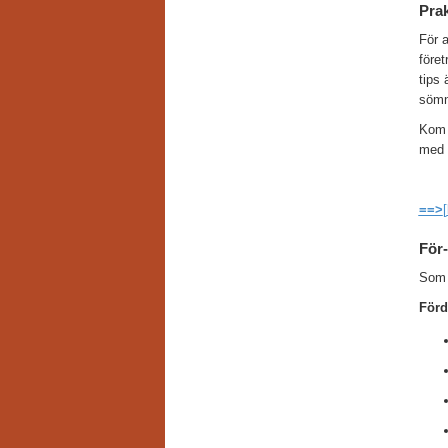
Pra
För 
före
tips 
sömn
Kom i
med v
==>
[
För-
Som m
Förd