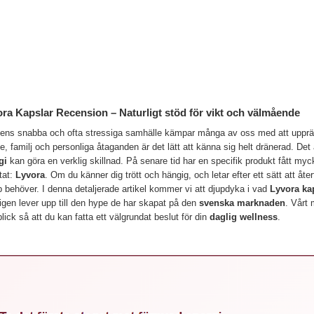
ra Kapslar Recension – Naturligt stöd för vikt och välmående
gens snabba och ofta stressiga samhälle kämpar många av oss med att upprätt
e, familj och personliga åtaganden är det lätt att känna sig helt dränerad. Det 
gi
kan göra en verklig skillnad. På senare tid har en specifik produkt fått m
tat:
Lyvora
. Om du känner dig trött och hängig, och letar efter ett sätt att åter
 behöver. I denna detaljerade artikel kommer vi att djupdyka i vad
Lyvora ka
igen lever upp till den hype de har skapat på den
svenska marknaden
. Vårt 
lick så att du kan fatta ett välgrundat beslut för din
daglig wellness
.