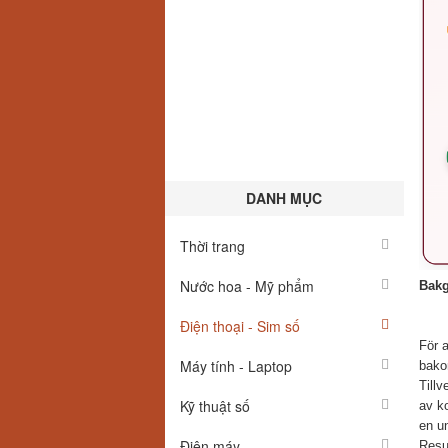
DANH MỤC
Thời trang
Nước hoa - Mỹ phẩm
Bakg
Điện thoại - Sim số
För a
Máy tính - Laptop
bak
Tillv
Kỹ thuật số
av ko
en un
Điện máy
Resul