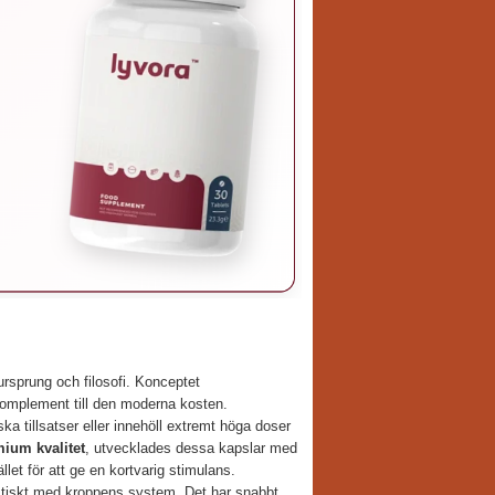
 ursprung och filosofi. Konceptet
t komplement till den moderna kosten.
ka tillsatser eller innehöll extremt höga doser
ium kvalitet
, utvecklades dessa kapslar med
let för att ge en kortvarig stimulans.
stiskt med kroppens system. Det har snabbt