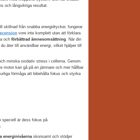
s och långsiktiga resultat.
l skillnad från snabba energidrycker, fungerar
recension
vore inte komplett utan att förklara
ja och
förbättrad ämnesomsättning
. När din
äter till användbar energi, vilket hjälper till
 och minska oxidativ stress i cellerna. Genom
re motor kan gå på en jämnare och mer hållbar
urliga förmåga att bibehålla fokus och styrka
en speciell är dess fokus på
:
a energinivåerna
skonsamt och stödjer