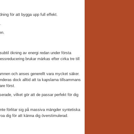
ing för att bygga upp full effekt.
.
en.
ubtil ökning av energi redan under första
essreducering brukar märkas efter cirka tre till
ämnen och anses generellt vara mycket säker.
deras dock alltid att ta kapslarna tillsammans
re först.
erade, vilket gör att de passar perfekt för dig
nte förlitar sig på massiva mängder syntetiska
roa dig för att känna dig överstimulerad.