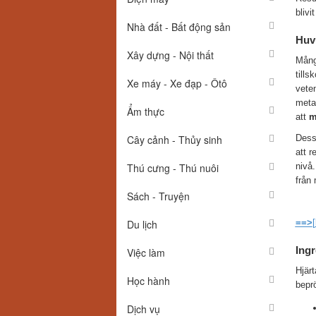
blivi
Nhà đất - Bất động sản
Huvu
Xây dựng - Nội thất
Många
tills
Xe máy - Xe đạp - Ôtô
vete
metab
Ẩm thực
att
m
Dessu
Cây cảnh - Thủy sinh
att 
nivå.
Thú cưng - Thú nuôi
från 
Sách - Truyện
==>
[
Du lịch
Ingr
Việc làm
Hjärt
Học hành
bepr
Dịch vụ