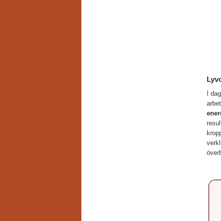
Lyvo
I da
arbet
ener
resul
kropp
verkl
överb