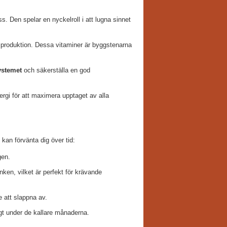
. Den spelar en nyckelroll i att lugna sinnet
iproduktion. Dessa vitaminer är byggstenarna
ystemet
och säkerställa en god
rgi för att maximera upptaget av alla
u kan förvänta dig över tid:
gen.
ken, vilket är perfekt för krävande
 att slappna av.
igt under de kallare månaderna.