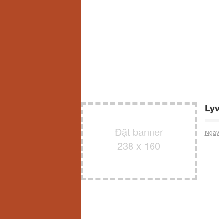
Lyv
Đặt banner
Ngày
238 x 160