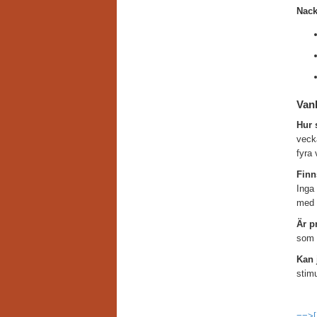
Nack
Vanl
Hur 
veck
fyra
Finn
Inga 
med m
Är p
som f
Kan 
stimu
==>[