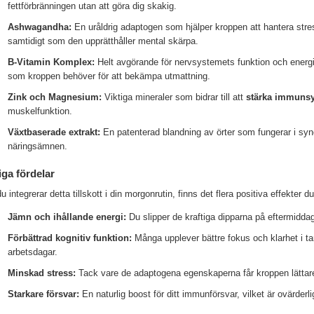
fettförbränningen utan att göra dig skakig.
Ashwagandha:
En uråldrig adaptogen som hjälper kroppen att hantera stress
samtidigt som den upprätthåller mental skärpa.
B-Vitamin Komplex:
Helt avgörande för nervsystemets funktion och energ
som kroppen behöver för att bekämpa utmattning.
Zink och Magnesium:
Viktiga mineraler som bidrar till att
stärka immuns
muskelfunktion.
Växtbaserade extrakt:
En patenterad blandning av örter som fungerar i syne
näringsämnen.
iga fördelar
u integrerar detta tillskott i din morgonrutin, finns det flera positiva effekter d
Jämn och ihållande energi:
Du slipper de kraftiga dipparna på eftermidda
Förbättrad kognitiv funktion:
Många upplever bättre fokus och klarhet i tan
arbetsdagar.
Minskad stress:
Tack vare de adaptogena egenskaperna får kroppen lättare
Starkare försvar:
En naturlig boost för ditt immunförsvar, vilket är ovärderl