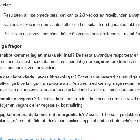
delar:
Resultaten är inte omedelbara; det kan ta 2-3 veckor av regelbunden användn
Kan endast köpas online via den officiella hemsidan för att garantera äkthet
Priset kan upplevas som något högre än vanliga budgetalternativ i mataffär
iga frågor
snabbt kommer jag att märka skillnad?
De flesta användare rapporterar en s
an, men de mest markanta resultaten när det gäller
kognitiv funktion
och str
 veckors konsekvent användning.
s det några kända Lyvora biverkningar?
Formulan är baserad på naturliga 
allvarliga biverkningar har rapporterats. Personer med känslig mage rekommen
at. Om du är gravid eller äter receptbelagd medicin bör du konsultera en läka
rodukten vegansk?
Ja, själva höljet och alla inre komponenter är helt växtbas
öljer en vegansk eller vegetarisk kosthållning.
jag kombinera detta med mitt morgonkaffe?
Absolut. Eftersom produkten i
lantia, går det utmärkt att dricka din vanliga kopp kaffe utan att du behöver o
Är Lyvora Sverige rätt val för dig? Läs här
]