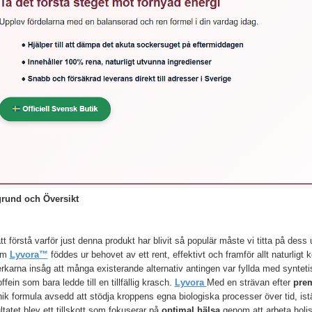
rund och Översikt
tt förstå varför just denna produkt har blivit så populär måste vi titta på dess
om
Lyvora™
föddes ur behovet av ett rent, effektivt och framför allt naturlig
erkarna insåg att många existerande alternativ antingen var fyllda med syntetis
ffein som bara ledde till en tillfällig krasch.
Lyvora
Med en strävan efter
prem
ik formula avsedd att stödja kroppens egna biologiska processer över tid, istäl
tatet blev ett tillskott som fokuserar på
optimal hälsa
genom att arbeta holi