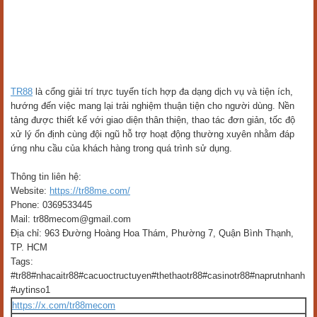
TR88
là cổng giải trí trực tuyến tích hợp đa dạng dịch vụ và tiện ích,
hướng đến việc mang lại trải nghiệm thuận tiện cho người dùng. Nền
tảng được thiết kế với giao diện thân thiện, thao tác đơn giản, tốc độ
xử lý ổn định cùng đội ngũ hỗ trợ hoạt động thường xuyên nhằm đáp
ứng nhu cầu của khách hàng trong quá trình sử dụng.
Thông tin liên hệ:
Website:
https://tr88me.com/
Phone: 0369533445
Mail: tr88mecom@gmail.com
Địa chỉ: 963 Đường Hoàng Hoa Thám, Phường 7, Quận Bình Thạnh,
TP. HCM
Tags:
#tr88#nhacaitr88#cacuoctructuyen#thethaotr88#casinotr88#naprutnhanh
#uytinso1
https://x.com/tr88mecom