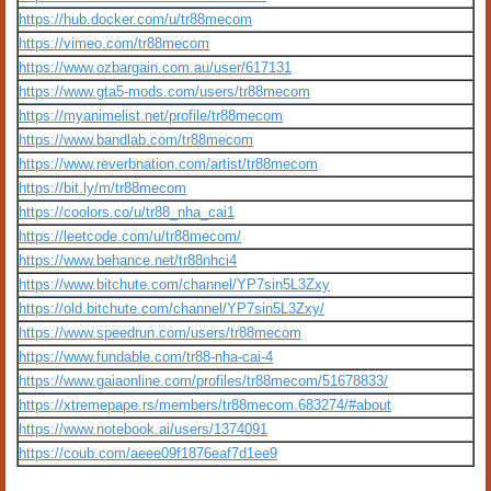
https://hub.docker.com/u/tr88mecom
https://vimeo.com/tr88mecom
https://www.ozbargain.com.au/user/617131
https://www.gta5-mods.com/users/tr88mecom
https://myanimelist.net/profile/tr88mecom
https://www.bandlab.com/tr88mecom
https://www.reverbnation.com/artist/tr88mecom
https://bit.ly/m/tr88mecom
https://coolors.co/u/tr88_nha_cai1
https://leetcode.com/u/tr88mecom/
https://www.behance.net/tr88nhci4
https://www.bitchute.com/channel/YP7sin5L3Zxy
https://old.bitchute.com/channel/YP7sin5L3Zxy/
https://www.speedrun.com/users/tr88mecom
https://www.fundable.com/tr88-nha-cai-4
https://www.gaiaonline.com/profiles/tr88mecom/51678833/
https://xtremepape.rs/members/tr88mecom.683274/#about
https://www.notebook.ai/users/1374091
https://coub.com/aeee09f1876eaf7d1ee9