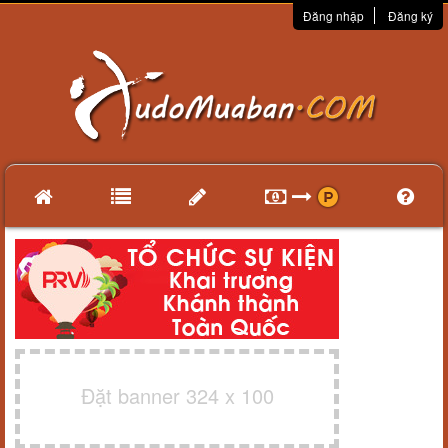
Đăng nhập
Đăng ký
Đặt banner 324 x 100