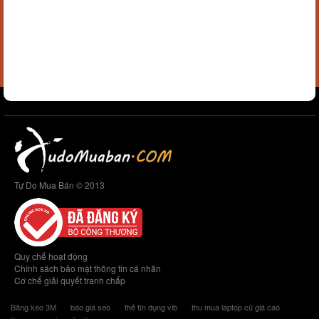
Tự Do Mua Bán © 2013
Quy chế hoạt động
Chính sách bảo mật thông tin cá nhân
Cơ chế giải quyết tranh chấp
Băng keo 3M
báo giá seo
thẻ tín dụng vib
thu mua laptop cũ giá cao