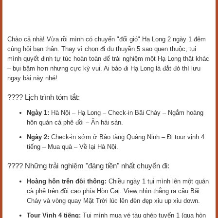
Chào cả nhà! Vừa rồi mình có chuyến "đổi gió" Hạ Long 2 ngày 1 đêm
cùng hội bạn thân. Thay vì chọn đi du thuyền 5 sao quen thuộc, tụi
mình quyết định tự túc hoàn toàn để trải nghiệm một Hạ Long thật khác
– bụi bặm hơn nhưng cực kỳ vui. Ai bảo đi Hạ Long là đắt đỏ thì lưu
ngay bài này nhé!
???? Lịch trình tóm tắt:
Ngày 1:
Hà Nội – Hạ Long – Check-in Bãi Cháy – Ngắm hoàng
hôn quán cà phê đồi – Ăn hải sản.
Ngày 2:
Check-in sớm ở Bảo tàng Quảng Ninh – Đi tour vịnh 4
tiếng – Mua quà – Về lại Hà Nội.
???? Những trải nghiệm "đáng tiền" nhất chuyến đi:
Hoàng hôn trên đồi thông:
Chiều ngày 1 tụi mình lên một quán
cà phê trên đồi cao phía Hòn Gai. View nhìn thẳng ra cầu Bãi
Cháy và vòng quay Mặt Trời lúc lên đèn đẹp xỉu up xỉu down.
Tour Vịnh 4 tiếng:
Tụi mình mua vé tàu ghép tuyến 1 (qua hòn