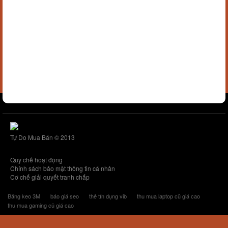
Tự Do Mua Bán © 2013
Quy chế hoạt động
Chính sách bảo mật thông tin cá nhân
Cơ chế giải quyết tranh chấp
Băng keo 3M
báo giá seo
thẻ tín dụng vib
thu mua laptop cũ giá cao
thu mua gaming cũ giá cao