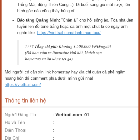
Trống Mái, động Thiên Cung...). Đi buổi sáng gió mát rượi, lên
hình góc nào cũng thấy hùng vĩ.
Bảo tàng Quảng Ninh:
"Chân ái" cho hội sống ảo. Tòa nhà đen
tuyền lên đồ tone trắng hoặc cá tính một chút là có ngay ảnh
nghìn like.
https://viettrail.com/danh-muc-tour/
????
Tổng chi phí:
Khoảng 1.500.000 VNĐ/người
(Đã bao gồm xe limousine khứ hồi, khách sạn
homestay và ăn uống tẹt ga).
Mọi người có cần xin link homestay hay địa chỉ quán cà phê ngắm
hoàng hôn thì comment phía dưới mình gửi nha!
https://viettrail.com/
Thông tin liên hệ
Người Đăng Tin
:
Viettrail.com_01
Họ và Tên
:
Điện Thoại
:
Địa Chỉ
: