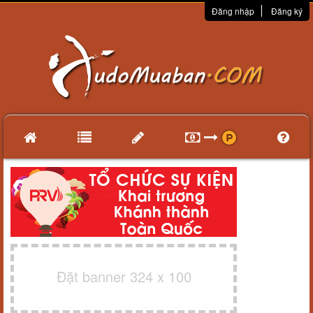
Đăng nhập
Đăng ký
Đặt banner 324 x 100