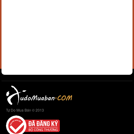
Tự Do Mua Bán © 2013