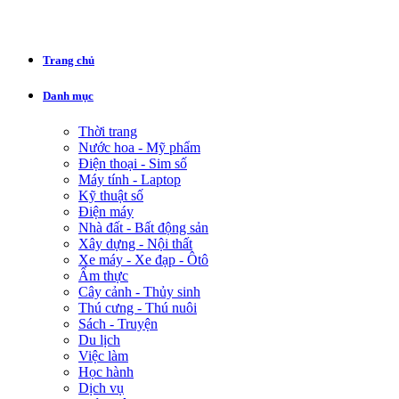
Trang chủ
Danh mục
Thời trang
Nước hoa - Mỹ phẩm
Điện thoại - Sim số
Máy tính - Laptop
Kỹ thuật số
Điện máy
Nhà đất - Bất động sản
Xây dựng - Nội thất
Xe máy - Xe đạp - Ôtô
Ẩm thực
Cây cảnh - Thủy sinh
Thú cưng - Thú nuôi
Sách - Truyện
Du lịch
Việc làm
Học hành
Dịch vụ