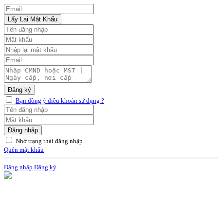
Lấy Lại Mật Khẩu
Đăng ký
Bạn đồng ý điều khoản sử dụng ?
Đăng nhập
Nhớ trạng thái đăng nhập
Quên mật khẩu
Đăng nhập
Đăng ký