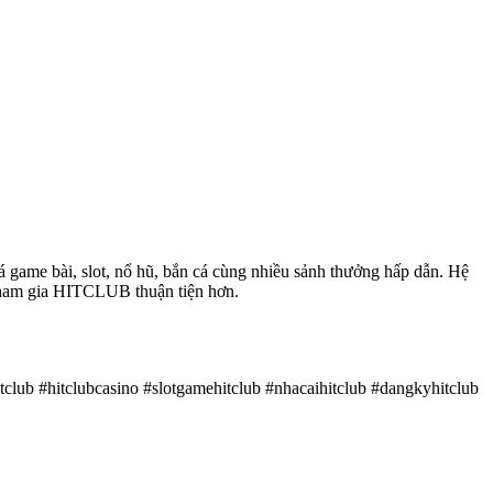
há game bài, slot, nổ hũ, bắn cá cùng nhiều sảnh thưởng hấp dẫn. Hệ
 tham gia HITCLUB thuận tiện hơn.
lub #hitclubcasino #slotgamehitclub #nhacaihitclub #dangkyhitclub