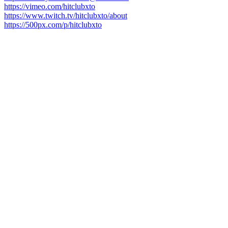
https://vimeo.com/hitclubxto
https://www.twitch.tv/hitclubxto/about
https://500px.com/p/hitclubxto