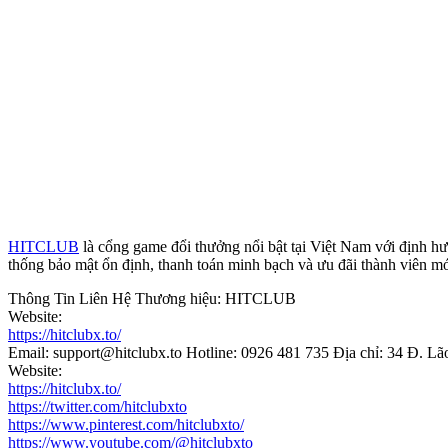
HITCLUB
là cổng game đổi thưởng nổi bật tại Việt Nam với định hướ
thống bảo mật ổn định, thanh toán minh bạch và ưu đãi thành viên m
Thông Tin Liên Hệ Thương hiệu: HITCLUB
Website:
https://hitclubx.to/
Email: support@hitclubx.to Hotline: 0926 481 735 Địa chỉ: 34 Đ. L
Website:
https://hitclubx.to/
https://twitter.com/hitclubxto
https://www.pinterest.com/hitclubxto/
https://www.youtube.com/@hitclubxto