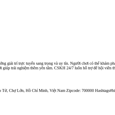
ng giải trí trực tuyến sang trọng và uy tín. Người chơi có thể khám p
ới giúp trải nghiệm thêm yên tâm. CSKH 24/7 luôn hỗ trợ để hội viên
ão Tử, Chợ Lớn, Hồ Chí Minh, Việt Nam Zipcode: 700000 Hashtags#hitc