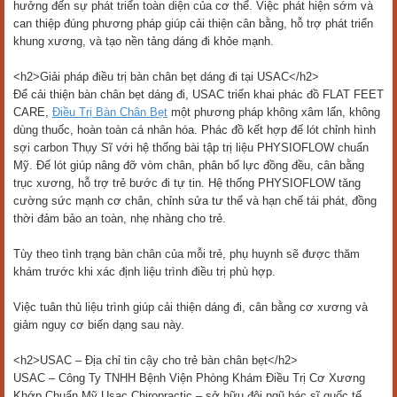
hưởng đến sự phát triển toàn diện của cơ thể. Việc phát hiện sớm và
can thiệp đúng phương pháp giúp cải thiện cân bằng, hỗ trợ phát triển
khung xương, và tạo nền tảng dáng đi khỏe mạnh.
<h2>Giải pháp điều trị bàn chân bẹt dáng đi tại USAC</h2>
Để cải thiện bàn chân bẹt dáng đi, USAC triển khai phác đồ FLAT FEET
CARE,
Điều Trị Bàn Chân Bẹt
một phương pháp không xâm lấn, không
dùng thuốc, hoàn toàn cá nhân hóa. Phác đồ kết hợp đế lót chỉnh hình
sợi carbon Thụy Sĩ với hệ thống bài tập trị liệu PHYSIOFLOW chuẩn
Mỹ. Đế lót giúp nâng đỡ vòm chân, phân bổ lực đồng đều, cân bằng
trục xương, hỗ trợ trẻ bước đi tự tin. Hệ thống PHYSIOFLOW tăng
cường sức mạnh cơ chân, chỉnh sửa tư thế và hạn chế tái phát, đồng
thời đảm bảo an toàn, nhẹ nhàng cho trẻ.
Tùy theo tình trạng bàn chân của mỗi trẻ, phụ huynh sẽ được thăm
khám trước khi xác định liệu trình điều trị phù hợp.
Việc tuân thủ liệu trình giúp cải thiện dáng đi, cân bằng cơ xương và
giảm nguy cơ biến dạng sau này.
<h2>USAC – Địa chỉ tin cậy cho trẻ bàn chân bẹt</h2>
USAC – Công Ty TNHH Bệnh Viện Phòng Khám Điều Trị Cơ Xương
Khớp Chuẩn Mỹ Usac Chiropractic – sở hữu đội ngũ bác sĩ quốc tế