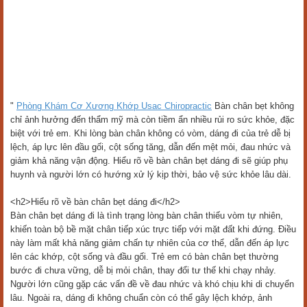
"
Phòng Khám Cơ Xương Khớp Usac Chiropractic
Bàn chân bẹt không
chỉ ảnh hưởng đến thẩm mỹ mà còn tiềm ẩn nhiều rủi ro sức khỏe, đặc
biệt với trẻ em. Khi lòng bàn chân không có vòm, dáng đi của trẻ dễ bị
lệch, áp lực lên đầu gối, cột sống tăng, dẫn đến mệt mỏi, đau nhức và
giảm khả năng vận động. Hiểu rõ về bàn chân bẹt dáng đi sẽ giúp phụ
huynh và người lớn có hướng xử lý kịp thời, bảo vệ sức khỏe lâu dài.
<h2>Hiểu rõ về bàn chân bẹt dáng đi</h2>
Bàn chân bẹt dáng đi là tình trạng lòng bàn chân thiếu vòm tự nhiên,
khiến toàn bộ bề mặt chân tiếp xúc trực tiếp với mặt đất khi đứng. Điều
này làm mất khả năng giảm chấn tự nhiên của cơ thể, dẫn đến áp lực
lên các khớp, cột sống và đầu gối. Trẻ em có bàn chân bẹt thường
bước đi chưa vững, dễ bị mỏi chân, thay đổi tư thế khi chạy nhảy.
Người lớn cũng gặp các vấn đề về đau nhức và khó chịu khi di chuyển
lâu. Ngoài ra, dáng đi không chuẩn còn có thể gây lệch khớp, ảnh