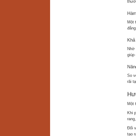
thườ
Hàm 
Một 
đắng
Khả 
Nhờ 
giúp 
Năng
So v
rãi t
Hư
Một 
Khi 
rang
Đối 
tạo r