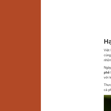
Hạ
Việt
cùng
nhữn
Ngày
phê 
với 
Thươ
cà ph