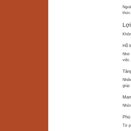
Ngoà
thức
Lợi
Khôn
Hỗ t
Nhờ 
việc.
Tăng
Nhiề
giúp
Mang
Nhữn
Phù 
Từ p