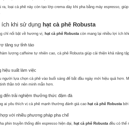
i ra, loại cà phê này còn tạo lớp crema dày khi pha bằng máy espresso, giúp
.
 ích khi sử dụng
hạt cà phê Robusta
g chỉ nổi bật về hương vị,
hạt cà phê Robusta
còn mang lại nhiều lợi ích k
rợ tăng sự tỉnh táo
hàm lượng caffeine tự nhiên cao, cà phê Robusta giúp cải thiện khả năng tậ
 hiệu suất làm việc
u người lựa chọn cà phê vào buổi sáng để bắt đầu ngày mới hiệu quả hơn. M
 tinh thần trở nên minh mẫn hơn.
 đến trải nghiệm thưởng thức đậm đà
g ai yêu thích vị cà phê mạnh thường đánh giá cao
hạt cà phê Robusta
bởi 
hợp với nhiều phương pháp pha chế
ha phin truyền thống đến espresso hiện đại,
hạt cà phê Robusta
đều có thể m