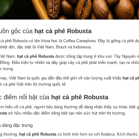
uồn gốc của
hạt cà phê Robusta
cà phê Robusta có tên khoa học là Coffea Canephora. Đây là giống cà phê đượ
hiệt đới, đặc biệt là Việt Nam, Brazil và Indonesia.
Việt Nam,
hạt cà phê Robusta
được trồng tập trung ở khu vực Tây Nguyên n
Đồng. Điều kiện tự nhiên tại đây giúp cây cà phê phát triển mạnh, tạo ra nh
c trưng.
 nay, Việt Nam là quốc gia dẫn đầu thế giới về sản lượng xuất khẩu
hạt cà p
 cà phê Việt trên thị trường quốc tế.
 điểm nổi bật của
hạt cà phê Robusta
tìm hiểu về cà phê, người tiêu dùng thường dễ dàng nhận thấy sự khác biệt 
sta
sở hữu nhiều đặc điểm riêng biệt tạo nên sức hút trên thị trường.
 dáng đặc trưng
g thường,
hạt cà phê Robusta
có hình tròn hơn so với Arabica. Kích thước