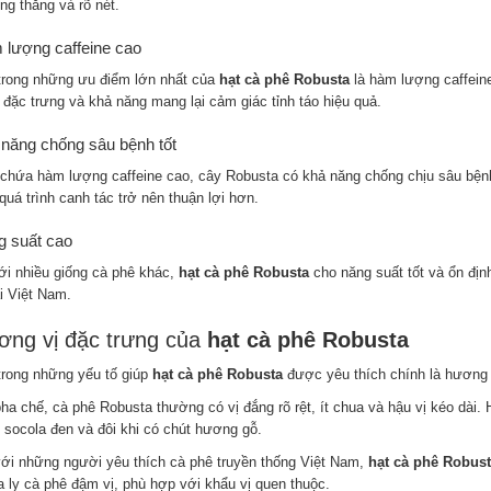
ng thẳng và rõ nét.
lượng caffeine cao
trong những ưu điểm lớn nhất của
hạt cà phê Robusta
là hàm lượng caffeine
 đặc trưng và khả năng mang lại cảm giác tỉnh táo hiệu quả.
năng chống sâu bệnh tốt
chứa hàm lượng caffeine cao, cây Robusta có khả năng chống chịu sâu bệnh
quá trình canh tác trở nên thuận lợi hơn.
 suất cao
ới nhiều giống cà phê khác,
hạt cà phê Robusta
cho năng suất tốt và ổn định
ại Việt Nam.
ơng vị đặc trưng của
hạt cà phê Robusta
trong những yếu tố giúp
hạt cà phê Robusta
được yêu thích chính là hương
pha chế, cà phê Robusta thường có vị đắng rõ rệt, ít chua và hậu vị kéo dài
, socola đen và đôi khi có chút hương gỗ.
với những người yêu thích cà phê truyền thống Việt Nam,
hạt cà phê Robust
a ly cà phê đậm vị, phù hợp với khẩu vị quen thuộc.