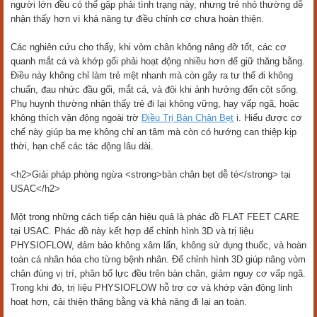
người lớn đều có thể gặp phải tình trạng này, nhưng trẻ nhỏ thường dễ
nhận thấy hơn vì khả năng tự điều chỉnh cơ chưa hoàn thiện.
Các nghiên cứu cho thấy, khi vòm chân không nâng đỡ tốt, các cơ
quanh mắt cá và khớp gối phải hoạt động nhiều hơn để giữ thăng bằng.
Điều này không chỉ làm trẻ mệt nhanh mà còn gây ra tư thế đi không
chuẩn, đau nhức đầu gối, mắt cá, và đôi khi ảnh hưởng đến cột sống.
Phụ huynh thường nhận thấy trẻ đi lại không vững, hay vấp ngã, hoặc
không thích vận động ngoài trờ
Điều Trị Bàn Chân Bẹt
i. Hiểu được cơ
chế này giúp ba mẹ không chỉ an tâm mà còn có hướng can thiệp kịp
thời, hạn chế các tác động lâu dài.
<h2>Giải pháp phòng ngừa <strong>bàn chân bẹt dễ té</strong> tại
USAC</h2>
Một trong những cách tiếp cận hiệu quả là phác đồ FLAT FEET CARE
tại USAC. Phác đồ này kết hợp đế chỉnh hình 3D và trị liệu
PHYSIOFLOW, đảm bảo không xâm lấn, không sử dụng thuốc, và hoàn
toàn cá nhân hóa cho từng bệnh nhân. Đế chỉnh hình 3D giúp nâng vòm
chân đúng vị trí, phân bố lực đều trên bàn chân, giảm nguy cơ vấp ngã.
Trong khi đó, trị liệu PHYSIOFLOW hỗ trợ cơ và khớp vận động linh
hoạt hơn, cải thiện thăng bằng và khả năng đi lại an toàn.