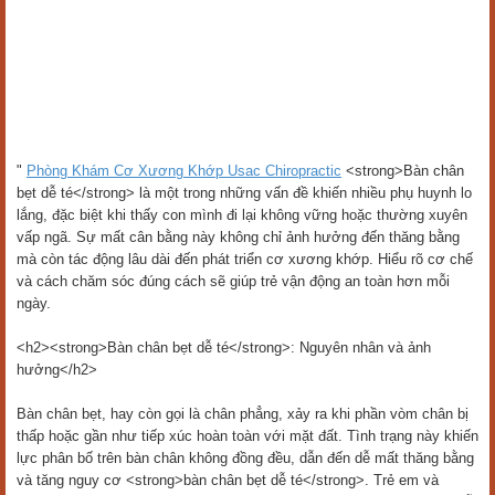
"
Phòng Khám Cơ Xương Khớp Usac Chiropractic
<strong>Bàn chân
bẹt dễ té</strong> là một trong những vấn đề khiến nhiều phụ huynh lo
lắng, đặc biệt khi thấy con mình đi lại không vững hoặc thường xuyên
vấp ngã. Sự mất cân bằng này không chỉ ảnh hưởng đến thăng bằng
mà còn tác động lâu dài đến phát triển cơ xương khớp. Hiểu rõ cơ chế
và cách chăm sóc đúng cách sẽ giúp trẻ vận động an toàn hơn mỗi
ngày.
<h2><strong>Bàn chân bẹt dễ té</strong>: Nguyên nhân và ảnh
hưởng</h2>
Bàn chân bẹt, hay còn gọi là chân phẳng, xảy ra khi phần vòm chân bị
thấp hoặc gần như tiếp xúc hoàn toàn với mặt đất. Tình trạng này khiến
lực phân bố trên bàn chân không đồng đều, dẫn đến dễ mất thăng bằng
và tăng nguy cơ <strong>bàn chân bẹt dễ té</strong>. Trẻ em và