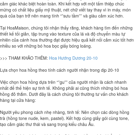
cảm giác khác biệt hoàn toàn. Khi kết hợp với một tấm thiệp chúc
mừng có chất liệu giấy mỹ thuật, nét chữ viết tay thay vì in máy, món
quà của bạn trở nên mang tính “”sưu tầm”” và giàu cảm xúc hơn.
Tại HoaMaison, chúng tôi nhận thấy rằng, khách hàng tìm đến những
thiết kế tối giản, tập trung vào texture của lá và độ chuyển màu tự
nhiên của cánh hoa thường đạt được hiệu quả kết nối cảm xúc tốt hơn
nhiều so với những bó hoa bọc giấy bóng loáng.
>>> THAM KHẢO THÊM:
Hoa Hướng Dương 20-10
Lựa chọn hoa hồng theo tính cách người nhận trong dịp 20-10
Việc chọn hoa hồng dựa trên “”gu”” của người nhận là cách nhanh
nhất để thể hiện sự tinh tế. Không phải ai cũng thích những bó hoa
hồng đỏ thắm. Dưới đây là cách chúng tôi thường tư vấn cho khách
hàng tại cửa hàng:
Người yêu phong cách nhẹ nhàng, tinh tế: Nên chọn các dòng hồng
trà (hồng tone nude, kem, pastel). Kết hợp cùng giấy gói cùng tone,
tạo cảm giác thư thái và sang trọng kiểu châu Âu.