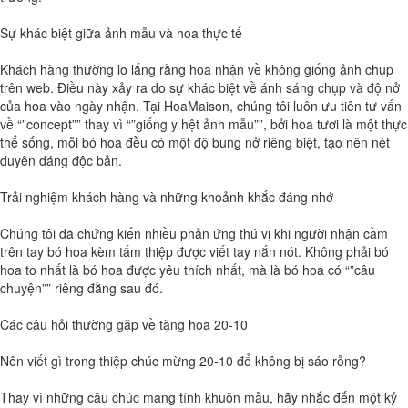
Sự khác biệt giữa ảnh mẫu và hoa thực tế
Khách hàng thường lo lắng rằng hoa nhận về không giống ảnh chụp
trên web. Điều này xảy ra do sự khác biệt về ánh sáng chụp và độ nở
của hoa vào ngày nhận. Tại HoaMaison, chúng tôi luôn ưu tiên tư vấn
về “”concept”” thay vì “”giống y hệt ảnh mẫu””, bởi hoa tươi là một thực
thể sống, mỗi bó hoa đều có một độ bung nở riêng biệt, tạo nên nét
duyên dáng độc bản.
Trải nghiệm khách hàng và những khoảnh khắc đáng nhớ
Chúng tôi đã chứng kiến nhiều phản ứng thú vị khi người nhận cầm
trên tay bó hoa kèm tấm thiệp được viết tay nắn nót. Không phải bó
hoa to nhất là bó hoa được yêu thích nhất, mà là bó hoa có “”câu
chuyện”” riêng đằng sau đó.
Các câu hỏi thường gặp về tặng hoa 20-10
Nên viết gì trong thiệp chúc mừng 20-10 để không bị sáo rỗng?
Thay vì những câu chúc mang tính khuôn mẫu, hãy nhắc đến một kỷ