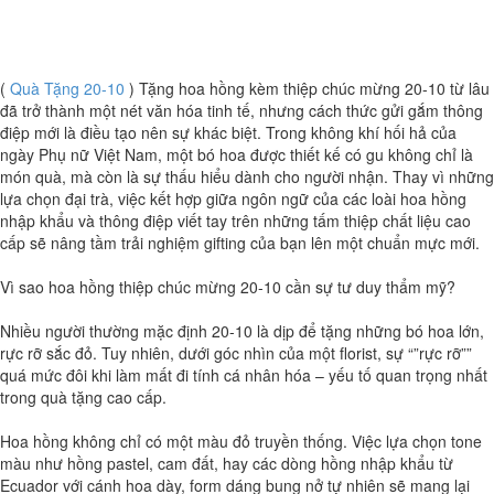
(
Quà Tặng 20-10
) Tặng hoa hồng kèm thiệp chúc mừng 20-10 từ lâu
đã trở thành một nét văn hóa tinh tế, nhưng cách thức gửi gắm thông
điệp mới là điều tạo nên sự khác biệt. Trong không khí hối hả của
ngày Phụ nữ Việt Nam, một bó hoa được thiết kế có gu không chỉ là
món quà, mà còn là sự thấu hiểu dành cho người nhận. Thay vì những
lựa chọn đại trà, việc kết hợp giữa ngôn ngữ của các loài hoa hồng
nhập khẩu và thông điệp viết tay trên những tấm thiệp chất liệu cao
cấp sẽ nâng tầm trải nghiệm gifting của bạn lên một chuẩn mực mới.
Vì sao hoa hồng thiệp chúc mừng 20-10 cần sự tư duy thẩm mỹ?
Nhiều người thường mặc định 20-10 là dịp để tặng những bó hoa lớn,
rực rỡ sắc đỏ. Tuy nhiên, dưới góc nhìn của một florist, sự “”rực rỡ””
quá mức đôi khi làm mất đi tính cá nhân hóa – yếu tố quan trọng nhất
trong quà tặng cao cấp.
Hoa hồng không chỉ có một màu đỏ truyền thống. Việc lựa chọn tone
màu như hồng pastel, cam đất, hay các dòng hồng nhập khẩu từ
Ecuador với cánh hoa dày, form dáng bung nở tự nhiên sẽ mang lại