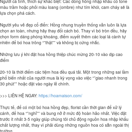
Người cá tính, thích sự khác biệt: Các dòng hồng nhập khẩu có tone
màu trầm hoặc phối màu loang (ombre) như tím khói, cam cháy sẽ là
lựa chọn phá cách.
Người yêu vẻ đẹp cổ điển: Hồng nhung truyền thống vẫn luôn là lựa
chọn an toàn, nhưng hãy thay đổi cách bó. Thay vì bó tròn đều, hãy
chọn form dáng phóng khoáng, điểm xuyết thêm các loại lá cành tự
nhiên để bó hoa trông “”thật”” và không bị cứng nhắc.
Những lưu ý khi đặt hoa hồng thiệp chúc mừng 20-10 vào dịp cao
điểm
20-10 là thời điểm các tiệm hoa đều quá tải. Một trong những sai lầm
phổ biến nhất của người mua là kỳ vọng vào việc “”giao nhanh trong
30 phút”” hoặc đặt vào ngày lễ chính.
>>> LIÊN HỆ NGAY:
https://hoamaison.com/
Thực tế, để có một bó hoa hồng đẹp, florist cần thời gian để xử lý
cánh, để hoa “”nghỉ”” và bung nở ở mức độ hoàn hảo nhất. Việc đặt
trước ít nhất 3-5 ngày giúp chúng tôi chủ động nguồn hoa nhập khẩu
chất lượng nhất, thay vì phải dùng những nguồn hoa có sẵn ngoài thị
trường.