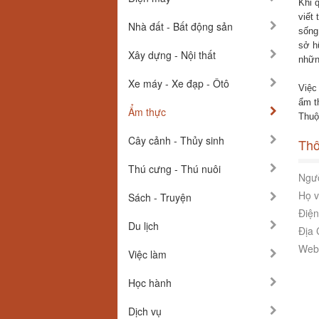
Khi 
viết 
Nhà đất - Bất động sản
sống
sở h
Xây dựng - Nội thất
nhữn
Xe máy - Xe đạp - Ôtô
Việc
ẩm t
Ẩm thực
Thuộ
Cây cảnh - Thủy sinh
Thô
Thú cưng - Thú nuôi
Ngườ
Họ v
Sách - Truyện
Điện
Du lịch
Địa 
Webs
Việc làm
Học hành
Dịch vụ