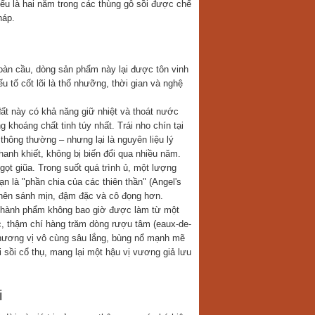
hiểu là hai năm trong các thùng gỗ sồi được chế
háp.
oàn cầu, dòng sản phẩm này lại được tôn vinh
u tố cốt lõi là thổ nhưỡng, thời gian và nghệ
ất này có khả năng giữ nhiệt và thoát nước
 khoáng chất tinh túy nhất. Trái nho chín tại
thông thường – nhưng lại là nguyên liệu lý
anh khiết, không bị biến đổi qua nhiều năm.
gọt giũa. Trong suốt quá trình ủ, một lượng
n là "phần chia của các thiên thần" (Angel's
ở nên sánh mịn, đậm đặc và cô đọng hơn.
u thành phẩm không bao giờ được làm từ một
c, thậm chí hàng trăm dòng rượu tâm (eaux-de-
 hương vị vô cùng sâu lắng, bùng nổ mạnh mẽ
 sồi cổ thụ, mang lại một hậu vị vương giả lưu
i