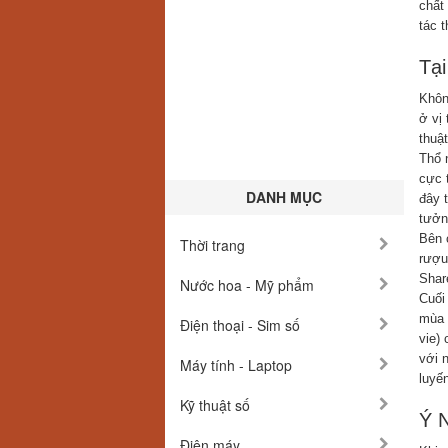
chất 
tác 
Tại
Khôn
ở vị 
thuậ
Thổ 
cực 
DANH MỤC
đây 
tưởn
Bên 
Thời trang
rượu
Shar
Nước hoa - Mỹ phẩm
Cuối
mùa 
Điện thoại - Sim số
vie)
với 
Máy tính - Laptop
luyế
Kỹ thuật số
Ý 
Điện máy