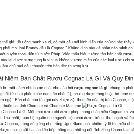
g thế giới đồ uống mạnh xa xỉ, có một câu nói kinh điển của những bậc thầy v
g phải mọi loại Brandy đều là Cognac." Khẳng định này đã phần nào minh chứ
một huyền thoại đến từ nước Pháp. Việc thấu hiểu tường tận bản chất
rượu 
 này lại được xưng tụng là vị vua không vương miện của các loại rượu chưng 
in làm chủ mọi câu chuyện trên bàn tiệc thượng lưu.
ái Niệm Bản Chất Rượu Cognac Là Gì Và Quy Địn
rả lời một cách chính xác nhất cho câu hỏi
rượu cognac là gì
, chúng ta phả
g cất từ nho) phân khúc cao cấp nhất [1], nhưng được ràng buộc bởi các qu
êm ngặt. Bản chất của tên gọi này được đặt theo tên của thị trấn Cognac, 
, thuộc hai tỉnh Charente và Charente-Maritime.
 Cognac Là Gì Một chai rượu chỉ được phép mang nhãn hiệu Cognac khi và ch
t. Thứ nhất, toàn bộ nguồn nho nguyên liệu phải được trồng, thu hoạch và é
xứ Cognac, trong đó giống nho trắng Ugni Blanc phải chiếm tỷ lệ tối thiểu c
 được chưng cất hai lần liên tiếp thông qua những cột tĩnh đồng Charentais 