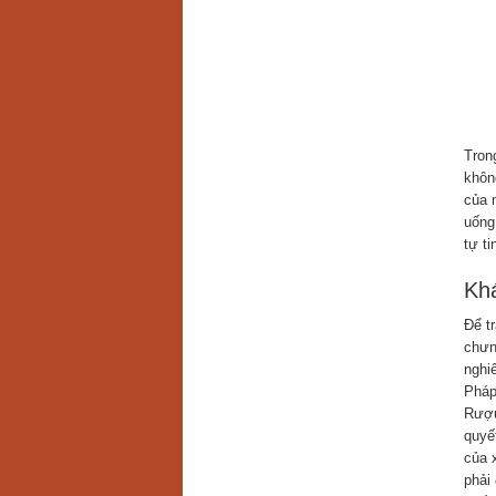
Tron
khôn
của 
uống
tự t
Kh
Để t
chưn
nghi
Pháp
Rượu
quyế
của 
phải