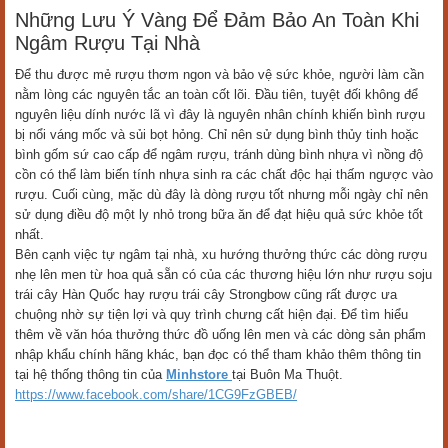
Những Lưu Ý Vàng Để Đảm Bảo An Toàn Khi
Ngâm Rượu Tại Nhà
Để thu được mẻ rượu thơm ngon và bảo vệ sức khỏe, người làm cần
nằm lòng các nguyên tắc an toàn cốt lõi. Đầu tiên, tuyệt đối không để
nguyên liệu dính nước lã vì đây là nguyên nhân chính khiến bình rượu
bị nổi váng mốc và sủi bọt hỏng. Chỉ nên sử dụng bình thủy tinh hoặc
bình gốm sứ cao cấp để ngâm rượu, tránh dùng bình nhựa vì nồng độ
cồn có thể làm biến tính nhựa sinh ra các chất độc hại thấm ngược vào
rượu. Cuối cùng, mặc dù đây là dòng rượu tốt nhưng mỗi ngày chỉ nên
sử dụng điều độ một ly nhỏ trong bữa ăn để đạt hiệu quả sức khỏe tốt
nhất.
Bên cạnh việc tự ngâm tại nhà, xu hướng thưởng thức các dòng rượu
nhẹ lên men từ hoa quả sẵn có của các thương hiệu lớn như rượu soju
trái cây
Hàn Quốc hay rượu trái cây Strongbow
cũng rất được ưa
chuộng nhờ sự tiện lợi và quy trình chưng cất hiện đại. Để tìm hiểu
thêm về văn hóa thưởng thức đồ uống lên men và các dòng sản phẩm
nhập khẩu chính hãng khác, bạn đọc có thể tham khảo thêm thông tin
tại hệ thống thông tin của
Minhstore
tại Buôn Ma Thuột.
https://www.facebook.com/share/1CG9FzGBEB/