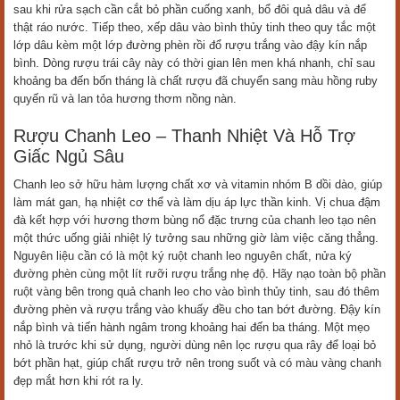
sau khi rửa sạch cần cắt bỏ phần cuống xanh, bổ đôi quả dâu và để
thật ráo nước. Tiếp theo, xếp dâu vào bình thủy tinh theo quy tắc một
lớp dâu kèm một lớp đường phèn rồi đổ rượu trắng vào đậy kín nắp
bình. Dòng rượu trái cây này có thời gian lên men khá nhanh, chỉ sau
khoảng ba đến bốn tháng là chất rượu đã chuyển sang màu hồng ruby
quyến rũ và lan tỏa hương thơm nồng nàn.
Rượu Chanh Leo – Thanh Nhiệt Và Hỗ Trợ
Giấc Ngủ Sâu
Chanh leo sở hữu hàm lượng chất xơ và vitamin nhóm B dồi dào, giúp
làm mát gan, hạ nhiệt cơ thể và làm dịu áp lực thần kinh. Vị chua đậm
đà kết hợp với hương thơm bùng nổ đặc trưng của chanh leo tạo nên
một thức uống giải nhiệt lý tưởng sau những giờ làm việc căng thẳng.
Nguyên liệu cần có là một ký ruột chanh leo nguyên chất, nửa ký
đường phèn cùng một lít rưỡi rượu trắng nhẹ độ. Hãy nạo toàn bộ phần
ruột vàng bên trong quả chanh leo cho vào bình thủy tinh, sau đó thêm
đường phèn và rượu trắng vào khuấy đều cho tan bớt đường. Đậy kín
nắp bình và tiến hành ngâm trong khoảng hai đến ba tháng. Một mẹo
nhỏ là trước khi sử dụng, người dùng nên lọc rượu qua rây để loại bỏ
bớt phần hạt, giúp chất rượu trở nên trong suốt và có màu vàng chanh
đẹp mắt hơn khi rót ra ly.