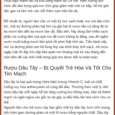
chua ngọt thanh tao và khả năng thanh lọc cơ thể. Hàm lượng axit
xitric dồi dào trong quả mơ chín giúp giảm mệt mỏi cơ bắp, hỗ trợ giải
độc gan và làm mờ các nốt thâm sạm trên làn da.
Để chuẩn bị, người làm cần có một ký mơ xanh hoặc mơ má đào chín
tới, một ký đường phèn hạt lớn và gần hai lít rượu nền có nồng độ từ
ba mươi lăm đến ba mươi tám độ. Đầu tiên, hãy dùng tăm khều sạch
phần cùi cuống đen của quả mơ để rượu không bị đắng, sau đó ngâm
nước muối loãng mười lăm phút rồi phơi thật khô ráo. Tiến hành xếp
mơ và đường phèn xen kẽ từng lớp vào bình thủy tinh sạch, rót rượu
ngập mặt rồi đậy kín nắp bảo quản nơi thoáng mát từ sáu tháng đến
một năm để các tinh chất trong quả mơ được tiết ra hoàn toàn.
Rượu Dâu Tây – Bí Quyết Trẻ Hóa Và Tốt Cho
Tim Mạch
Dâu tây là loại quả mọng chứa hàm lượng Vitamin C, kali và chất
chống oxy hóa anthocyanin vô cùng dồi dào. Thưởng thức một ly nhỏ
rượu dâu tây mỗi ngày hỗ trợ tăng cường lưu thông máu, bảo vệ thành
mạch và ngăn ngừa các gốc tự do gây ra dấu hiệu lão hóa sớm cho cơ
thể.
Nguyên liệu cho mẻ rượu này bao gồm một ký dâu tây tươi chín mọng,
bốn trăm gam đường phèn và một lít rượu trắng nguyên chất. Dâu tây