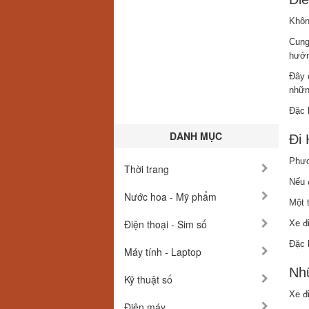
Khôn
Cung
hưởn
Đây 
nhữn
Đặc 
DANH MỤC
Đi 
Phươn
Thời trang
Nếu 
Nước hoa - Mỹ phẩm
Một 
Điện thoại - Sim số
Xe đ
Đặc 
Máy tính - Laptop
Nhữ
Kỹ thuật số
Xe đi
Điện máy