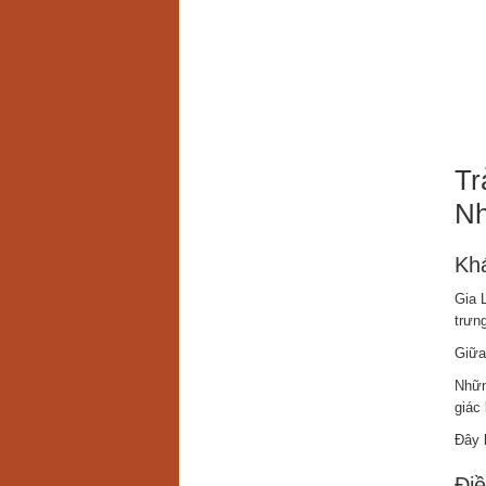
Tr
Nh
Khá
Gia 
trưn
Giữa
Nhữn
giác
Đây 
Điề