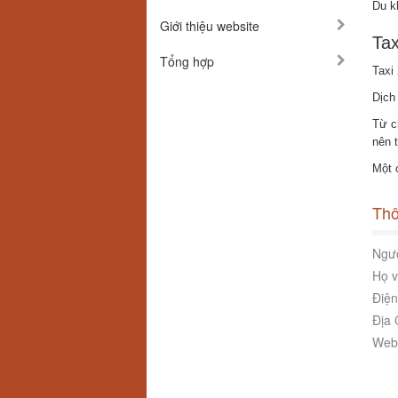
Du kh
Giới thiệu website
Tax
Tổng hợp
Taxi
Dịch
Từ c
nên 
Một 
Thô
Ngườ
Họ v
Điện
Địa 
Webs