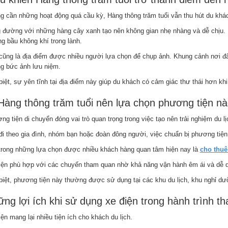
g cần những hoạt động quá cầu kỳ, Hàng thông trăm tuổi vẫn thu hút du khác
 đường với những hàng cây xanh tạo nên không gian nhẹ nhàng và dễ chịu. 
g bầu không khí trong lành.
cũng là địa điểm được nhiều người lựa chọn để chụp ảnh. Khung cảnh nơi đ
g bức ảnh lưu niệm.
biệt, sự yên tĩnh tại địa điểm này giúp du khách có cảm giác thư thái hơn kh
Hàng thông trăm tuổi nên lựa chọn phương tiện n
g tiện di chuyển đóng vai trò quan trọng trong việc tạo nên trải nghiệm du lị
đi theo gia đình, nhóm bạn hoặc đoàn đông người, việc chuẩn bị phương tiện
trong những lựa chọn được nhiều khách hàng quan tâm hiện nay là
cho thuê
iện phù hợp với các chuyến tham quan nhờ khả năng vận hành êm ái và dễ d
biệt, phương tiện này thường được sử dụng tại các khu du lịch, khu nghỉ dư
ng lợi ích khi sử dụng xe điện trong hành trình t
ện mang lại nhiều tiện ích cho khách du lịch.