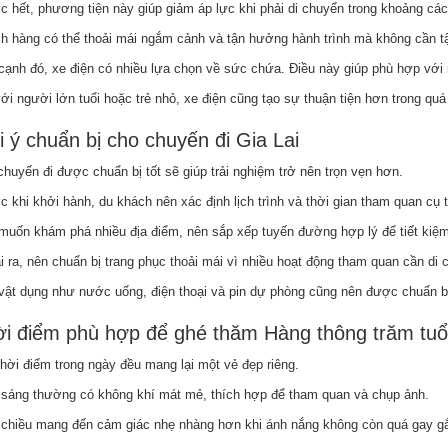
c hết, phương tiện này giúp giảm áp lực khi phải di chuyển trong khoảng các
h hàng có thể thoải mái ngắm cảnh và tận hưởng hành trình mà không cần tậ
cạnh đó, xe điện có nhiều lựa chọn về sức chứa. Điều này giúp phù hợp với
ới người lớn tuổi hoặc trẻ nhỏ, xe điện cũng tạo sự thuận tiện hơn trong quá
 ý chuẩn bị cho chuyến đi Gia Lai
chuyến đi được chuẩn bị tốt sẽ giúp trải nghiệm trở nên trọn vẹn hơn.
 khi khởi hành, du khách nên xác định lịch trình và thời gian tham quan cụ t
muốn khám phá nhiều địa điểm, nên sắp xếp tuyến đường hợp lý để tiết kiệm 
 ra, nên chuẩn bị trang phục thoải mái vì nhiều hoạt động tham quan cần di c
vật dụng như nước uống, điện thoại và pin dự phòng cũng nên được chuẩn b
i điểm phù hợp để ghé thăm Hàng thông trăm tuổ
thời điểm trong ngày đều mang lại một vẻ đẹp riêng.
 sáng thường có không khí mát mẻ, thích hợp để tham quan và chụp ảnh.
 chiều mang đến cảm giác nhẹ nhàng hơn khi ánh nắng không còn quá gay gắ