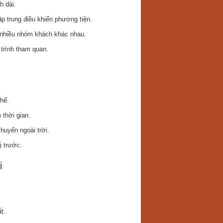
h dài.
p trung điều khiển phương tiện.
 nhiều nhóm khách khác nhau.
 trình tham quan.
hể.
thời gian.
huyển ngoài trời.
ị trước.
i
t.