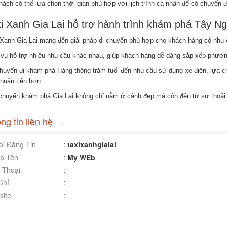
ách có thể lựa chọn thời gian phù hợp với lịch trình cá nhân để có chuyến đi
i Xanh Gia Lai hỗ trợ hành trình khám phá Tây N
 Xanh Gia Lai mang đến giải pháp di chuyển phù hợp cho khách hàng có nhu cầ
 vụ hỗ trợ nhiều nhu cầu khác nhau, giúp khách hàng dễ dàng sắp xếp phươn
huyến đi khám phá Hàng thông trăm tuổi đến nhu cầu sử dụng xe điện, lựa ch
thuận tiện hơn.
chuyến khám phá Gia Lai không chỉ nằm ở cảnh đẹp mà còn đến từ sự thoải m
ng tin liên hệ
i Đăng Tin
:
taxixanhgialai
à Tên
:
My WEb
 Thoại
:
Chỉ
:
ite
: