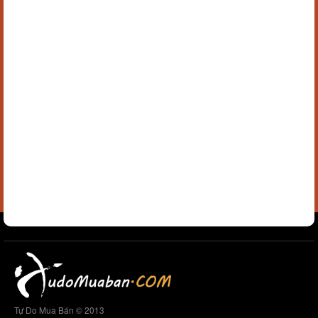
Tự Do Mua Bán © 2013