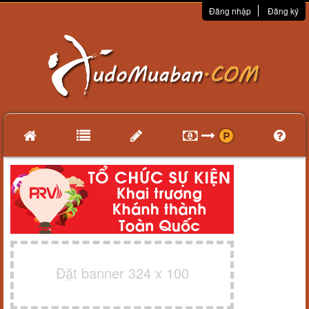
Đăng nhập
Đăng ký
Đặt banner 324 x 100