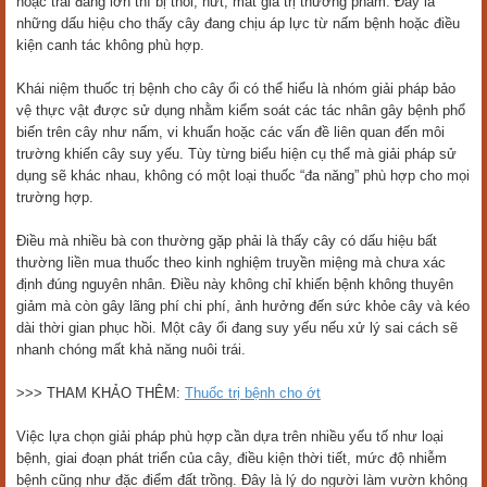
hoặc trái đang lớn thì bị thối, nứt, mất giá trị thương phẩm. Đây là
những dấu hiệu cho thấy cây đang chịu áp lực từ nấm bệnh hoặc điều
kiện canh tác không phù hợp.
Khái niệm thuốc trị bệnh cho cây ổi có thể hiểu là nhóm giải pháp bảo
vệ thực vật được sử dụng nhằm kiểm soát các tác nhân gây bệnh phổ
biến trên cây như nấm, vi khuẩn hoặc các vấn đề liên quan đến môi
trường khiến cây suy yếu. Tùy từng biểu hiện cụ thể mà giải pháp sử
dụng sẽ khác nhau, không có một loại thuốc “đa năng” phù hợp cho mọi
trường hợp.
Điều mà nhiều bà con thường gặp phải là thấy cây có dấu hiệu bất
thường liền mua thuốc theo kinh nghiệm truyền miệng mà chưa xác
định đúng nguyên nhân. Điều này không chỉ khiến bệnh không thuyên
giảm mà còn gây lãng phí chi phí, ảnh hưởng đến sức khỏe cây và kéo
dài thời gian phục hồi. Một cây ổi đang suy yếu nếu xử lý sai cách sẽ
nhanh chóng mất khả năng nuôi trái.
>>> THAM KHẢO THÊM:
Thuốc trị bệnh cho ớt
Việc lựa chọn giải pháp phù hợp cần dựa trên nhiều yếu tố như loại
bệnh, giai đoạn phát triển của cây, điều kiện thời tiết, mức độ nhiễm
bệnh cũng như đặc điểm đất trồng. Đây là lý do người làm vườn không