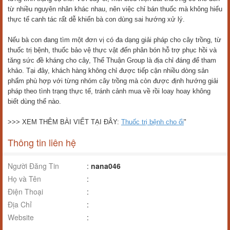
từ nhiều nguyên nhân khác nhau, nên việc chỉ bán thuốc mà không hiểu
thực tế canh tác rất dễ khiến bà con dùng sai hướng xử lý.
Nếu bà con đang tìm một đơn vị có đa dạng giải pháp cho cây trồng, từ
thuốc trị bệnh, thuốc bảo vệ thực vật đến phân bón hỗ trợ phục hồi và
tăng sức đề kháng cho cây, Thể Thuận Group là địa chỉ đáng để tham
khảo. Tại đây, khách hàng không chỉ được tiếp cận nhiều dòng sản
phẩm phù hợp với từng nhóm cây trồng mà còn được định hướng giải
pháp theo tình trạng thực tế, tránh cảnh mua về rồi loay hoay không
biết dùng thế nào.
>>> XEM THÊM BÀI VIẾT TẠI ĐÂY:
Thuốc trị bệnh cho ổi
"
Thông tin liên hệ
Người Đăng Tin
:
nana046
Họ và Tên
:
Điện Thoại
:
Địa Chỉ
:
Website
: