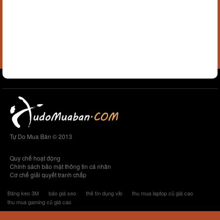
Tự Do Mua Bán © 2013
Quy chế hoạt động
Chính sách bảo mật thông tin cá nhân
Cơ chế giải quyết tranh chấp
Băng keo 3M
báo giá seo
thẻ tín dụng vib
thu mua laptop cũ giá cao
thu mua gaming cũ giá cao