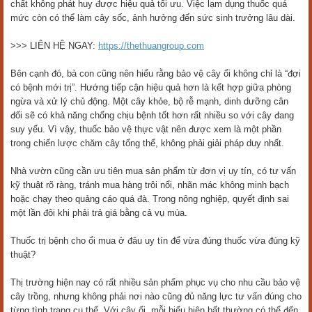
chất không phát huy được hiệu quả tối ưu. Việc lạm dụng thuốc quá
mức còn có thể làm cây sốc, ảnh hưởng đến sức sinh trưởng lâu dài.
>>> LIÊN HỆ NGAY:
https://thethuangroup.com
Bên cạnh đó, bà con cũng nên hiểu rằng bảo vệ cây ổi không chỉ là “đợi
có bệnh mới trị”. Hướng tiếp cận hiệu quả hơn là kết hợp giữa phòng
ngừa và xử lý chủ động. Một cây khỏe, bộ rễ mạnh, dinh dưỡng cân
đối sẽ có khả năng chống chịu bệnh tốt hơn rất nhiều so với cây đang
suy yếu. Vì vậy, thuốc bảo vệ thực vật nên được xem là một phần
trong chiến lược chăm cây tổng thể, không phải giải pháp duy nhất.
Nhà vườn cũng cần ưu tiên mua sản phẩm từ đơn vị uy tín, có tư vấn
kỹ thuật rõ ràng, tránh mua hàng trôi nổi, nhãn mác không minh bạch
hoặc chạy theo quảng cáo quá đà. Trong nông nghiệp, quyết định sai
một lần đôi khi phải trả giá bằng cả vụ mùa.
Thuốc trị bệnh cho ổi mua ở đâu uy tín để vừa đúng thuốc vừa đúng kỹ
thuật?
Thị trường hiện nay có rất nhiều sản phẩm phục vụ cho nhu cầu bảo vệ
cây trồng, nhưng không phải nơi nào cũng đủ năng lực tư vấn đúng cho
từng tình trạng cụ thể. Với cây ổi, mỗi biểu hiện bất thường có thể đến