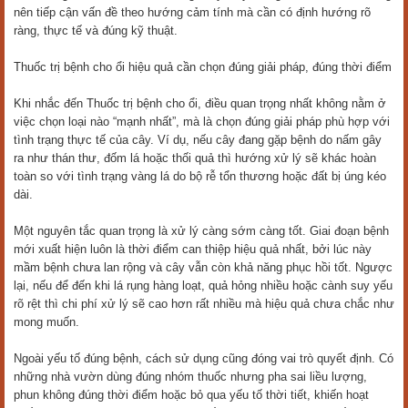
nên tiếp cận vấn đề theo hướng cảm tính mà cần có định hướng rõ
ràng, thực tế và đúng kỹ thuật.
Thuốc trị bệnh cho ổi hiệu quả cần chọn đúng giải pháp, đúng thời điểm
Khi nhắc đến Thuốc trị bệnh cho ổi, điều quan trọng nhất không nằm ở
việc chọn loại nào “mạnh nhất”, mà là chọn đúng giải pháp phù hợp với
tình trạng thực tế của cây. Ví dụ, nếu cây đang gặp bệnh do nấm gây
ra như thán thư, đốm lá hoặc thối quả thì hướng xử lý sẽ khác hoàn
toàn so với tình trạng vàng lá do bộ rễ tổn thương hoặc đất bị úng kéo
dài.
Một nguyên tắc quan trọng là xử lý càng sớm càng tốt. Giai đoạn bệnh
mới xuất hiện luôn là thời điểm can thiệp hiệu quả nhất, bởi lúc này
mầm bệnh chưa lan rộng và cây vẫn còn khả năng phục hồi tốt. Ngược
lại, nếu để đến khi lá rụng hàng loạt, quả hỏng nhiều hoặc cành suy yếu
rõ rệt thì chi phí xử lý sẽ cao hơn rất nhiều mà hiệu quả chưa chắc như
mong muốn.
Ngoài yếu tố đúng bệnh, cách sử dụng cũng đóng vai trò quyết định. Có
những nhà vườn dùng đúng nhóm thuốc nhưng pha sai liều lượng,
phun không đúng thời điểm hoặc bỏ qua yếu tố thời tiết, khiến hoạt