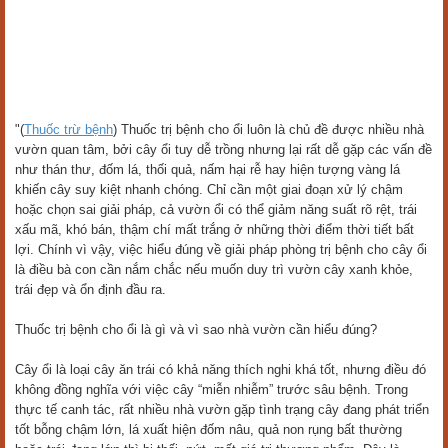
"(
Thuốc trừ bệnh
) Thuốc trị bệnh cho ổi luôn là chủ đề được nhiều nhà
vườn quan tâm, bởi cây ổi tuy dễ trồng nhưng lại rất dễ gặp các vấn đề
như thán thư, đốm lá, thối quả, nấm hại rễ hay hiện tượng vàng lá
khiến cây suy kiệt nhanh chóng. Chỉ cần một giai đoạn xử lý chậm
hoặc chọn sai giải pháp, cả vườn ổi có thể giảm năng suất rõ rệt, trái
xấu mã, khó bán, thậm chí mất trắng ở những thời điểm thời tiết bất
lợi. Chính vì vậy, việc hiểu đúng về giải pháp phòng trị bệnh cho cây ổi
là điều bà con cần nắm chắc nếu muốn duy trì vườn cây xanh khỏe,
trái đẹp và ổn định đầu ra.
Thuốc trị bệnh cho ổi là gì và vì sao nhà vườn cần hiểu đúng?
Cây ổi là loại cây ăn trái có khả năng thích nghi khá tốt, nhưng điều đó
không đồng nghĩa với việc cây “miễn nhiễm” trước sâu bệnh. Trong
thực tế canh tác, rất nhiều nhà vườn gặp tình trạng cây đang phát triển
tốt bỗng chậm lớn, lá xuất hiện đốm nâu, quả non rụng bất thường