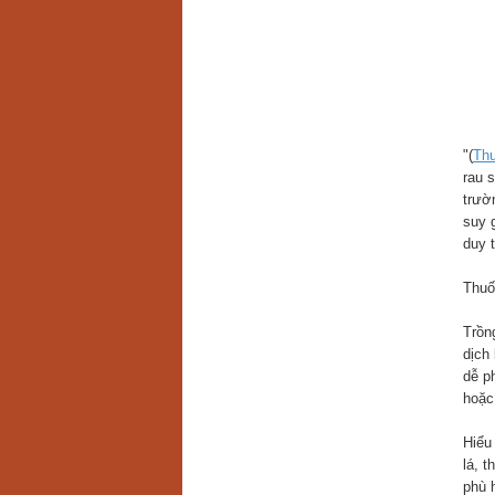
"(
Thu
rau 
trườ
suy 
duy 
Thuố
Trồn
dịch 
dễ p
hoặc
Hiểu
lá, t
phù 