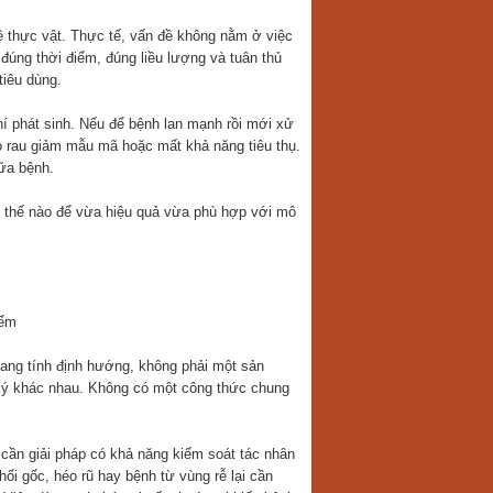
ệ thực vật. Thực tế, vấn đề không nằm ở việc
đúng thời điểm, đúng liều lượng và tuân thủ
tiêu dùng.
hí phát sinh. Nếu để bệnh lan mạnh rồi mới xử
do rau giảm mẫu mã hoặc mất khả năng tiêu thụ.
ữa bệnh.
hư thế nào để vừa hiệu quả vừa phù hợp với mô
iểm
mang tính định hướng, không phải một sản
 lý khác nhau. Không có một công thức chung
cần giải pháp có khả năng kiểm soát tác nhân
hối gốc, héo rũ hay bệnh từ vùng rễ lại cần