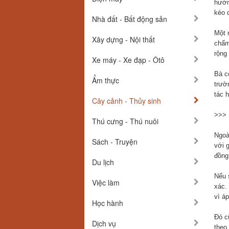
hướn
kéo d
Nhà đất - Bất động sản
Một 
Xây dựng - Nội thất
chấm
rộng
Xe máy - Xe đạp - Ôtô
Bà c
Ẩm thực
trườ
tác h
Cây cảnh - Thủy sinh
>>>
Thú cưng - Thú nuôi
Ngoà
Sách - Truyện
với g
đồng
Du lịch
Nếu 
Việc làm
xác.
vì á
Học hành
Đó c
Dịch vụ
theo 