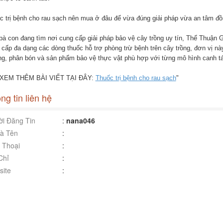
c trị bệnh cho rau sạch nên mua ở đâu để vừa đúng giải pháp vừa an tâm đồ
bà con đang tìm nơi cung cấp giải pháp bảo vệ cây trồng uy tín, Thể Thuận G
 cấp đa dạng các dòng thuốc hỗ trợ phòng trừ bệnh trên cây trồng, đơn vị này
g, phân bón và sản phẩm bảo vệ thực vật phù hợp với từng mô hình canh t
XEM THÊM BÀI VIẾT TẠI ĐÂY:
Thuốc trị bệnh cho rau sạch
"
ng tin liên hệ
i Đăng Tin
:
nana046
à Tên
:
 Thoại
:
Chỉ
:
ite
: