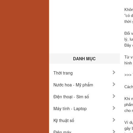
Khôn
“có 
thời
Đối 
lý, 
Đây 
Từ v
DANH MỤC
hình
Thời trang
>>>
Nước hoa - Mỹ phẩm
Cách
Điện thoại - Sim số
Khi 
phẩm
Máy tính - Laptop
cho 
Kỹ thuật số
Ví d
gây b
Điện máy