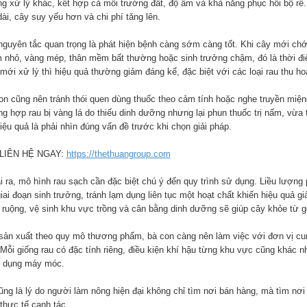
g xử lý khác, kết hợp cả môi trường đất, độ ẩm và khả năng phục hồi bộ rễ
ài, cây suy yếu hơn và chi phí tăng lên.
nguyên tắc quan trọng là phát hiện bệnh càng sớm càng tốt. Khi cây mới chớ
 nhỏ, vàng mép, thân mềm bất thường hoặc sinh trưởng chậm, đó là thời điể
 mới xử lý thì hiệu quả thường giảm đáng kể, đặc biệt với các loại rau thu h
on cũng nên tránh thói quen dùng thuốc theo cảm tính hoặc nghe truyền miệ
ng hợp rau bị vàng lá do thiếu dinh dưỡng nhưng lại phun thuốc trị nấm, vừa 
iệu quả là phải nhìn đúng vấn đề trước khi chọn giải pháp.
 LIÊN HỆ NGAY:
https://thethuangroup.com
i ra, mô hình rau sạch cần đặc biệt chú ý đến quy trình sử dụng. Liều lượn
iai đoạn sinh trưởng, tránh lạm dụng liên tục một hoạt chất khiến hiệu quả g
 ruộng, vệ sinh khu vực trồng và cân bằng dinh dưỡng sẽ giúp cây khỏe từ g
sản xuất theo quy mô thương phẩm, bà con càng nên làm việc với đơn vị c
 Mỗi giống rau có đặc tính riêng, điều kiện khí hậu từng khu vực cũng khác 
p dụng máy móc.
ũng là lý do người làm nông hiện đại không chỉ tìm nơi bán hàng, mà tìm nơi
thực tế canh tác.