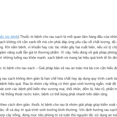
ốc trừ bệnh
) Thuốc trị bệnh cho rau sạch là mối quan tâm hàng đầu của nh
sạch không chỉ cần xanh tốt mà còn phải đáp ứng yêu cầu về chất lượng, độ a
ng. Khi nấm bệnh, vi khuẩn hay các tác nhân gây hại xuất hiện, nếu xử lý chậ
giảm năng suất lẫn giá trị thương phẩm. Vì vậy, hiểu đúng về giải pháp phòng
trì những luống rau khỏe mạnh, sạch bệnh và mang lại hiệu quả kinh tế ổn địn
c trị bệnh cho rau sạch – Giải pháp bảo vệ rau an toàn mà bà con cần hiểu đ
g rau sạch không đơn giản là hạn chế hóa chất hay áp dụng quy trình canh tá
bệnh hiệu quả. Rau là nhóm cây trồng có thời gian sinh trưởng ngắn, mật độ g
hát sinh các bệnh phổ biến như sương mai, thối nhũn, đốm lá, héo rũ, phấn tr
 hệ thống thoát nước kém, bệnh có thể bùng phát nhanh trên diện rộng.
 theo cách đơn giản, thuốc trị bệnh cho rau là nhóm giải pháp giúp kiểm soát
hân, rễ và duy trì quá trình sinh trưởng bình thường. Với định hướng rau sạ
hợp cây trồng, đúng mục tiêu phòng trị và tuân thủ nguyên tắc sử dụng an t