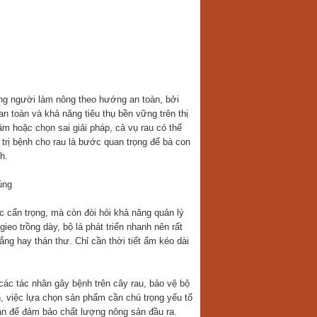
ững người làm nông theo hướng an toàn, bởi
n toàn và khả năng tiêu thụ bền vững trên thị
m hoặc chọn sai giải pháp, cả vụ rau có thể
 trị bệnh cho rau là bước quan trọng để bà con
h.
úng
c cẩn trọng, mà còn đòi hỏi khả năng quản lý
ieo trồng dày, bộ lá phát triển nhanh nên rất
ắng hay thán thư. Chỉ cần thời tiết ẩm kéo dài
 các tác nhân gây bệnh trên cây rau, bảo vệ bộ
ch, việc lựa chọn sản phẩm cần chú trọng yếu tố
oàn để đảm bảo chất lượng nông sản đầu ra.