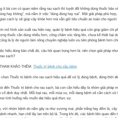
g ít bà con có quan niệm rằng rau sạch thì tuyệt đối không dùng thuốc bảo v
dùng hay không”, mà nằm ở việc “dùng đúng hay sai”. Một giải pháp phù hợp, 
 gian cách ly sẽ giúp cây khỏe hơn mà vẫn giữ tiêu chuẩn an toàn cho người 
với mô hình sản xuất rau hiện nay, quản lý bệnh hiệu quả còn giúp giảm chi p
lượng thuốc cần dùng nhiều hơn, công chăm sóc tăng lên, chưa kể thiệt hại 
cũng là lý do người làm nông chuyên nghiệp luôn ưu tiên phòng bệnh hơn ch
iệc hiểu đúng bản chất đó, câu hỏi quan trọng hơn là: nên chọn giải pháp n
 rau sạch?
 THAM KHẢO THÊM:
Thuốc trị bệnh cho sầu riêng
 chọn Thuốc trị bệnh cho rau sạch hiệu quả để xử lý đúng bệnh, đúng thời đ
nói đến Thuốc trị bệnh cho rau sạch, bà con cần hiểu đây là nhóm giải pháp 
 cố định duy nhất. Mỗi loại rau, mỗi mùa vụ, mỗi dạng bệnh sẽ cần cách xử
mọi tình huống nếu muốn đạt hiệu quả thực sự.
ụ, với nhóm bệnh do nấm gây ra như sương mai, phấn trắng hay đốm lá, cây 
ệnh nhanh, hạn chế lây lan trên bộ lá. Trong khi đó, các bệnh liên quan đến t