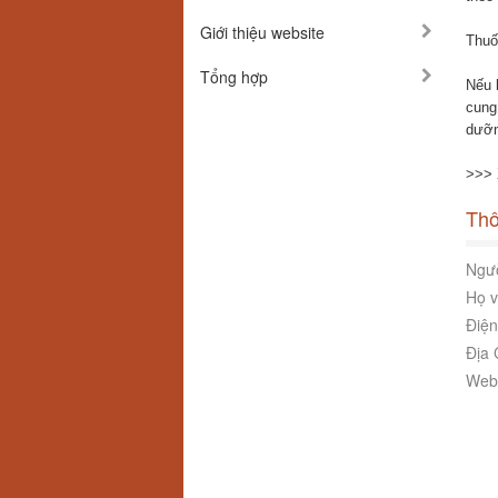
Giới thiệu website
Thuố
Tổng hợp
Nếu 
cung
dưỡn
>>> 
Thô
Ngườ
Họ v
Điện
Địa 
Webs