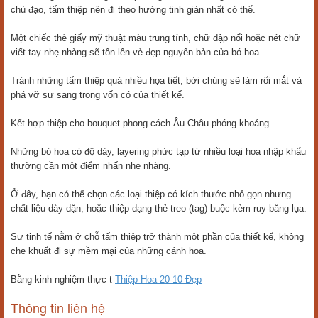
chủ đạo, tấm thiệp nên đi theo hướng tinh giản nhất có thể.
Một chiếc thẻ giấy mỹ thuật màu trung tính, chữ dập nổi hoặc nét chữ
viết tay nhẹ nhàng sẽ tôn lên vẻ đẹp nguyên bản của bó hoa.
Tránh những tấm thiệp quá nhiều họa tiết, bởi chúng sẽ làm rối mắt và
phá vỡ sự sang trọng vốn có của thiết kế.
Kết hợp thiệp cho bouquet phong cách Âu Châu phóng khoáng
Những bó hoa có độ dày, layering phức tạp từ nhiều loại hoa nhập khẩu
thường cần một điểm nhấn nhẹ nhàng.
Ở đây, bạn có thể chọn các loại thiệp có kích thước nhỏ gọn nhưng
chất liệu dày dặn, hoặc thiệp dạng thẻ treo (tag) buộc kèm ruy-băng lụa.
Sự tinh tế nằm ở chỗ tấm thiệp trở thành một phần của thiết kế, không
che khuất đi sự mềm mại của những cánh hoa.
Bằng kinh nghiệm thực t
Thiệp Hoa 20-10 Đẹp
Thông tin liên hệ