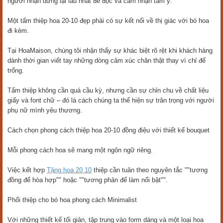
người nhận dừng lại lâu nhất để đọc và cảm nhận tâm ý.
Một tấm thiệp hoa 20-10 đẹp phải có sự kết nối về thị giác với bó hoa
đi kèm.
Tại HoaMaison, chúng tôi nhận thấy sự khác biệt rõ rệt khi khách hàng
dành thời gian viết tay những dòng cảm xúc chân thật thay vì chỉ để
trống.
Tấm thiệp không cần quá cầu kỳ, nhưng cần sự chỉn chu về chất liệu
giấy và font chữ – đó là cách chúng ta thể hiện sự trân trọng với người
phụ nữ mình yêu thương.
Cách chọn phong cách thiệp hoa 20-10 đồng điệu với thiết kế bouquet
Mỗi phong cách hoa sẽ mang một ngôn ngữ riêng.
Việc kết hợp
Tặng hoa 20 10
thiệp cần tuân theo nguyên tắc ""tương
đồng để hòa hợp"" hoặc ""tương phản để làm nổi bật"".
Phối thiệp cho bó hoa phong cách Minimalist
Với những thiết kế tối giản, tập trung vào form dáng và một loại hoa