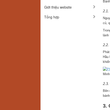
Bánh
Giới thiệu website
2.1.
Tổng hợp
Nguy
củ, 
Tron
lành 
2.2.
Phát
Hầu 
khiế
Minh
2.3.
Bên 
bánh
3.