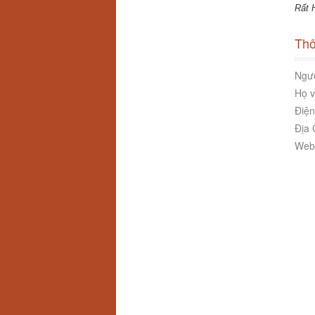
Rất 
Thô
Ngườ
Họ v
Điện
Địa 
Webs