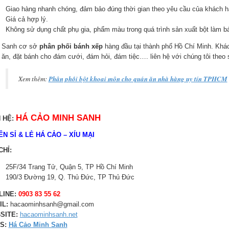
Giao hàng nhanh chóng, đảm bảo đúng thời gian theo yêu cầu của khách h
Giá cả hợp lý.
Không sử dụng chất phụ gia, phẩm màu trong quá trình sản xuất bột làm b
 Sanh cơ sở
phân phối bánh xếp
hàng đầu tại thành phố Hồ Chí Minh. Khá
 ăn, đặt bánh cho đám cưới, đám hỏi, đám tiệc…. liên hệ với chúng tôi theo 
Xem thêm:
Phân phối bột khoai môn cho quán ăn nhà hàng uy tín TPHCM
HÁ CẢO MINH SANH
N HỆ:
N SỈ & LẺ HÁ CẢO – XÍU MẠI
CHỈ:
25F/34 Trang Tử, Quận 5, TP Hồ Chí Minh
190/3 Đường 19, Q. Thủ Đức, TP Thủ Đức
LINE:
0903 83 55 62
IL:
hacaominhsanh@gmail.com
SITE:
hacaominhsanh.net
S:
Há Cảo Minh Sanh