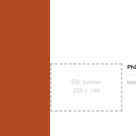
Phâ
Đặt banner
Ngày
238 x 160