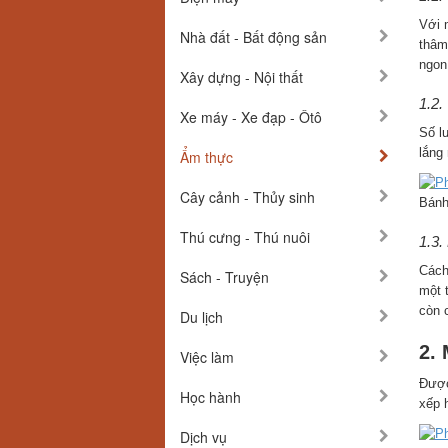
Với 
Nhà đất - Bất động sản
thâm
ngon
Xây dựng - Nội thất
1.2.
Xe máy - Xe đạp - Ôtô
Số l
lắng
Ẩm thực
Cây cảnh - Thủy sinh
Bánh
Thú cưng - Thú nuôi
1.3.
Cách
Sách - Truyện
một 
còn 
Du lịch
2.
Việc làm
Được
Học hành
xếp 
Dịch vụ