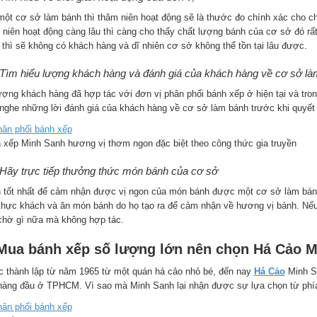
một cơ sở làm bánh thì thâm niên hoạt động sẽ là thước đo chính xác cho 
 niên hoạt động càng lâu thì càng cho thấy chất lượng bánh của cơ sở đó rất
 thì sẽ không có khách hàng và dĩ nhiên cơ sở không thể tồn tại lâu được.
 Tìm hiểu lượng khách hàng và đánh giá của khách hàng về cơ sở l
ượng khách hàng đã hợp tác với đơn vị phân phối bánh xếp ở hiện tại và tro
 nghe những lời đánh giá của khách hàng về cơ sở làm bánh trước khi quyết 
 xếp Minh Sanh hương vị thơm ngon đặc biệt theo công thức gia truyền
 Hãy trực tiếp thưởng thức món bánh của cơ sở
 tốt nhất để cảm nhận được vị ngon của món bánh được một cơ sở làm bánh l
thực khách và ăn món bánh do họ tạo ra để cảm nhận về hương vị bánh. Nếu 
chờ gì nữa mà không hợp tác.
 Mua bánh xếp số lượng lớn nên chọn Há Cảo 
 thành lập từ năm 1965 từ một quán há cảo nhỏ bé, đến nay
Há Cảo
Minh Sa
hàng đầu ở TPHCM. Vì sao mà Minh Sanh lại nhận được sự lựa chọn từ phí