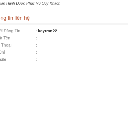
Hân Hạnh Được Phục Vụ Quý Khách
ng tin liên hệ
i Đăng Tin
:
keytran22
à Tên
:
 Thoại
:
Chỉ
:
ite
: