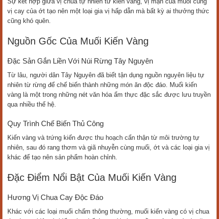
Sự kết hợp giữa vị chua tự nhiên từ kiến vàng, vị mặn của muối cùng
vị cay của ớt tạo nên một loại gia vị hấp dẫn mà bất kỳ ai thưởng thức
cũng khó quên.
Nguồn Gốc Của Muối Kiến Vàng
Đặc Sản Gắn Liền Với Núi Rừng Tây Nguyên
Từ lâu, người dân Tây Nguyên đã biết tận dụng nguồn nguyên liệu tự
nhiên từ rừng để chế biến thành những món ăn độc đáo. Muối kiến
vàng là một trong những nét văn hóa ẩm thực đặc sắc được lưu truyền
qua nhiều thế hệ.
Quy Trình Chế Biến Thủ Công
Kiến vàng và trứng kiến được thu hoạch cẩn thận từ môi trường tự
nhiên, sau đó rang thơm và giã nhuyễn cùng muối, ớt và các loại gia vị
khác để tạo nên sản phẩm hoàn chỉnh.
Đặc Điểm Nổi Bật Của Muối Kiến Vàng
Hương Vị Chua Cay Độc Đáo
Khác với các loại muối chấm thông thường, muối kiến vàng có vị chua