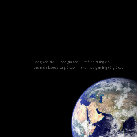
Băng keo 3M
báo giá seo
thẻ tín dụng vib
thu mua laptop cũ giá cao
thu mua gaming cũ giá cao